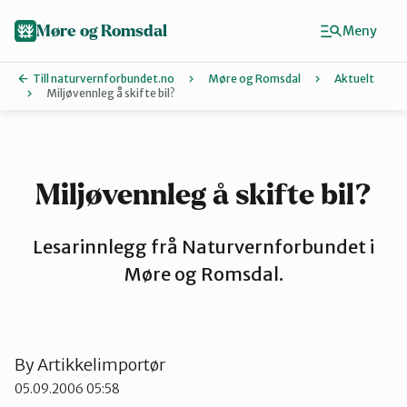
Hopp
til
Møre og Romsdal
Meny
hovedinnhold
Till naturvernforbundet.no
Møre og Romsdal
Aktuelt
Miljøvennleg å skifte bil?
Finn ditt lokallag
Ålesund og omegn
Miljøvennleg å skifte bil?
Aure
Lesarinnlegg frå Naturvernforbundet i
Møre og Romsdal.
Kristiansund og Averøy
By
Artikkelimportør
Molde
05.09.2006 05:58