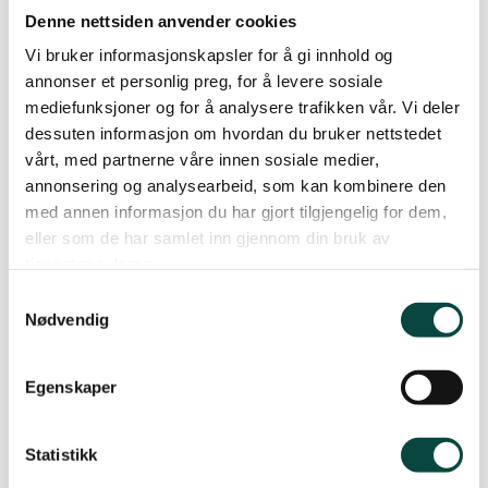
men skuld ikkje på miljøomsyn.
Denne nettsiden anvender cookies
Sjølv om vi forbetrar bilane aldri så mykje så vil dei
Vi bruker informasjonskapsler for å gi innhold og
annonser et personlig preg, for å levere sosiale
aldri kunne kallast miljøvennlege i ordet si
mediefunksjoner og for å analysere trafikken vår. Vi deler
eigentlege tyding. Bilkøyring vil alltid vere eit
dessuten informasjon om hvordan du bruker nettstedet
miljøproblem som bør avgrensast så godt som
vårt, med partnerne våre innen sosiale medier,
råd.
annonsering og analysearbeid, som kan kombinere den
med annen informasjon du har gjort tilgjengelig for dem,
Men det er bra at avgiftene fører til at nykjøp av
eller som de har samlet inn gjennom din bruk av
bilar med låge utslepp blir favorisert, og gjerne at
tjenestene deres.
avgiftsnivået blir flytta i retning av at det er
Samtykkevalg
bruken av bilen som bør vere så dyr at ein heller
Nødvendig
bruker kollektive transportløysingar.
Egenskaper
Øystein Folden
Statistikk
Leiar, Naturvernforbundet i Møre og Romsdal
Ja,
dette er viktig. Eg vil bli medlem i