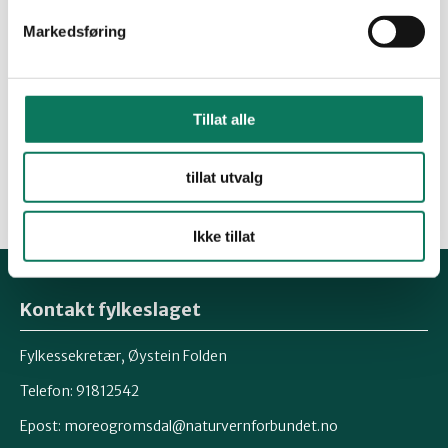
Naturvernforbundet
Markedsføring
Eg vil gjerne støtte arbeidet til
Naturvernforbundet
Tillat alle
Aura avis-leiar
tillat utvalg
Ikke tillat
Kontakt fylkeslaget
Fylkessekretær, Øystein Folden
Telefon: 91812542
Epost: moreogromsdal@naturvernforbundet.no