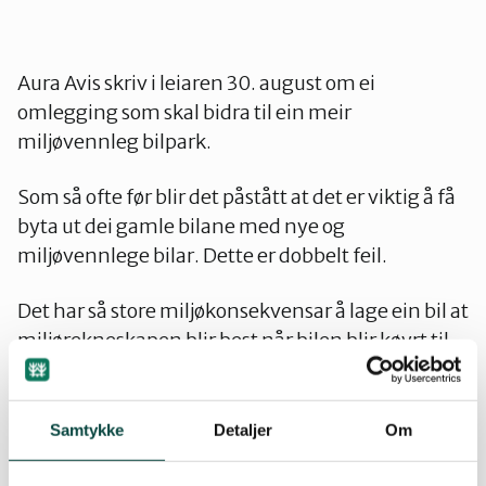
Ørsta og Volda
Aura Avis skriv i leiaren 30. august om ei
omlegging som skal bidra til ein meir
Rauma
miljøvennleg bilpark.
Tingvoll
Som så ofte før blir det påstått at det er viktig å få
byta ut dei gamle bilane med nye og
miljøvennlege bilar. Dette er dobbelt feil.
Det har så store miljøkonsekvensar å lage ein bil at
miljørekneskapen blir best når bilen blir køyrt til
han er bruka opp framfor at det blir skifta til ein
nyare bil som bruker mindre drivstoff. Av
miljøgrunner er det difor ikkje viktig å skrape bilar
Samtykke
Detaljer
Om
før tida. Det kan sjølvsagt finnast andre grunnar,