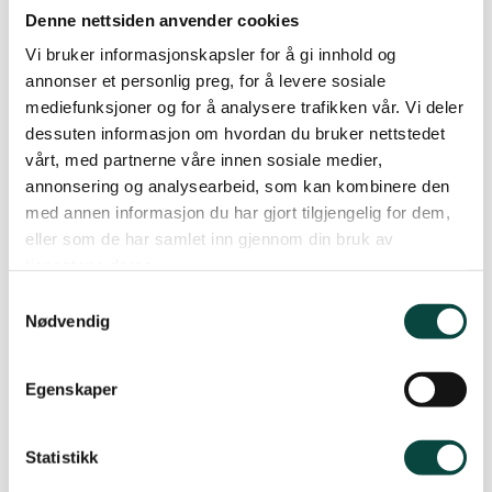
Denne nettsiden anvender cookies
Fredag: Avreise 22:00 Oslo Bussterminal,
Vi bruker informasjonskapsler for å gi innhold og
ankomst Moa trafikkterminal lørdag 07:40
annonser et personlig preg, for å levere sosiale
mediefunksjoner og for å analysere trafikken vår. Vi deler
Søndag: Avreise 21:30 Moa trafikkterminal,
dessuten informasjon om hvordan du bruker nettstedet
ankomst 06:40 Oslo Bussterminal
vårt, med partnerne våre innen sosiale medier,
annonsering og analysearbeid, som kan kombinere den
Makspris 450 dagtid, 590 natt pr. vei
med annen informasjon du har gjort tilgjengelig for dem,
eller som de har samlet inn gjennom din bruk av
tjenestene deres.
*Fly *(ankomst lørdag, avreise søndag – det er
også mulig å komme fredag:
Samtykkevalg
Nødvendig
Lørdag: Avreise 09:25, ankomst 10:15
Egenskaper
Søndag: Avreise 16:35, ankomst 17:25
Statistikk
2. Trondheim-Ålesund