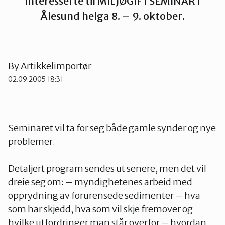
interesserte til MILJØGIFTSEMINAR i
Ålesund helga 8. – 9. oktober.
Ørsta og Volda
Rauma
By
Artikkelimportør
02.09.2005 18:31
Tingvoll
Seminaret vil ta for seg både gamle synder og nye
problemer.
Detaljert program sendes ut senere, men det vil
dreie seg om: – myndighetenes arbeid med
opprydning av forurensede sedimenter – hva
som har skjedd, hva som vil skje fremover og
hvilke utfordringer man står overfor – hvordan