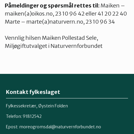
Påmeldinger og spørsmål rettes til:
Maiken –
maiken(a)oikos.no, 23 10 96 42 eller 41 20 22 40
Marte – marte(a)naturvern.no, 23 10 96 34
Vennlig hilsen Maiken Pollestad Sele,
Miljøgiftutvalget i Naturvernforbundet
Kontakt fylkeslaget
Fylkessekretær, Øystein Folden
Telefon: 91812542
Epost: moreogromsdal@naturvernforbundet.no