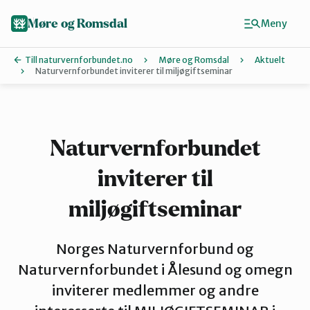
Hopp
til
Møre og Romsdal
Meny
hovedinnhold
Till naturvernforbundet.no
Møre og Romsdal
Aktuelt
Naturvernforbundet inviterer til miljøgiftseminar
Finn ditt lokallag
Ålesund og omegn
Naturvernforbundet
inviterer til
Aure
miljøgiftseminar
Kristiansund og Averøy
Norges Naturvernforbund og
Naturvernforbundet i Ålesund og omegn
Molde
inviterer medlemmer og andre