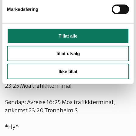
Markedsføring
*Buss
*Fredag: Avreise 12:20 Trondheim S, ankomst
19:20 Moa trafikkterminal
Tillat alle
Fredag: Avreise 13:45 Trondheim S, ankomst
tillat utvalg
20:25 Moa trafikkterminal
Ikke tillat
Fredag: Avreise 16:35 Trondheim S, ankomst
23:25 Moa trafikkterminal
Søndag: Avreise 16:25 Moa trafikkterminal,
ankomst 23:20 Trondheim S
*Fly*