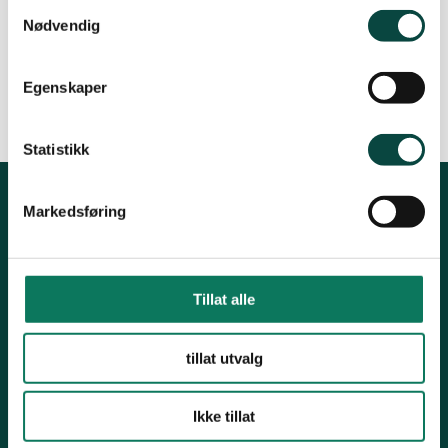
Samtykkevalg
Les uttalen fra Naturvernforbundet i Møre og
Nødvendig
Romsdal til Norges vassdrags- og
energidirektorat
Egenskaper
Statistikk
Markedsføring
Kontakt fylkeslaget
Fylkessekretær, Øystein Folden
Tillat alle
Telefon: 91812542
Epost: moreogromsdal@naturvernforbundet.no
tillat utvalg
Organisasjonsnummer 871367132
Kontonummer 12546262829
Ikke tillat
Snarveier