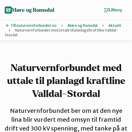
Hopp
til
Møre og Romsdal
Meny
hovedinnhold
Till naturvernforbundet.no
Møre og Romsdal
Aktuelt
Naturvernforbundet med uttale til planlagd kraftline Valldal-
Stordal
Finn ditt lokallag
Ålesund og omegn
Naturvernforbundet med
Aure
uttale til planlagd kraftline
Valldal-Stordal
Kristiansund og Averøy
Naturvernforbundet ber om at den nye
lina blir vurdert med omsyn til framtid
Molde
drift ved 300 kV spenning, med tanke på at