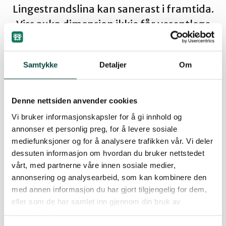
Lingestrandslina kan sanerast i framtida.
Ørsta og Volda
Viss auka dimensjon ikkje får vesentlege
utslag, vil samla inngrep i form av ein
Rauma
linetrase framfor 2 vere interessant.
Samtykke
Detaljer
Om
Tingvoll
Denne nettsiden anvender cookies
By
Artikkelimportør
Vi bruker informasjonskapsler for å gi innhold og
19.05.2005 09:02
annonser et personlig preg, for å levere sosiale
mediefunksjoner og for å analysere trafikken vår. Vi deler
dessuten informasjon om hvordan du bruker nettstedet
vårt, med partnerne våre innen sosiale medier,
Øystein Folden er leiar i Naturvernforbundet i
annonsering og analysearbeid, som kan kombinere den
Møre og Romsdal. Han kan kontaktast på telefon
med annen informasjon du har gjort tilgjengelig for dem,
91 81 25 42 eller epost
eller som de har samlet inn gjennom din bruk av
moreromsdal(a)naturvern.no.
tjenestene deres.