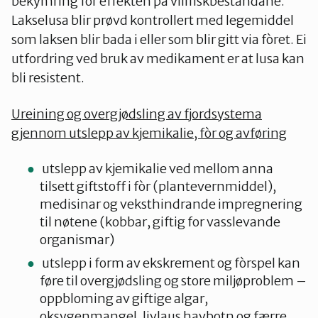
bekymring for effekten på villfiskbestandane.
Lakselusa blir prøvd kontrollert med legemiddel
som laksen blir bada i eller som blir gitt via fòret. Ei
utfordring ved bruk av medikament er at lusa kan
bli resistent.
Ureining og overgjødsling av fjordsystema
gjennom utslepp av kjemikalie, fòr og avføring
utslepp av kjemikalie ved mellom anna
tilsett giftstoff i fòr (plantevernmiddel),
medisinar og veksthindrande impregnering
til nøtene (kobbar, giftig for vasslevande
organismar)
utslepp i form av ekskrement og fòrspel kan
føre til overgjødsling og store miljøproblem –
oppbloming av giftige algar,
oksygenmangel, livlaus havbotn og færre