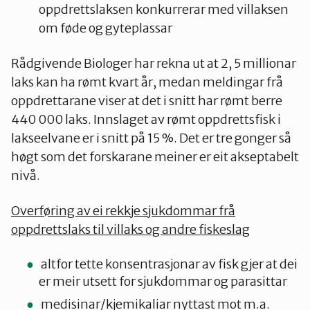
oppdrettslaksen konkurrerar med villaksen
om føde og gyteplassar
Rådgivende Biologer har rekna ut at 2, 5 millionar
laks kan ha rømt kvart år, medan meldingar frå
oppdrettarane viser at det i snitt har rømt berre
440 000 laks. Innslaget av rømt oppdrettsfisk i
lakseelvane er i snitt på 15 %. Det er tre gonger så
høgt som det forskarane meiner er eit akseptabelt
nivå.
Overføring av ei rekkje sjukdommar frå
oppdrettslaks til villaks og andre fiskeslag
altfor tette konsentrasjonar av fisk gjer at dei
er meir utsett for sjukdommar og parasittar
medisinar/kjemikaliar nyttast mot m.a.