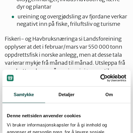
dyr og plantar
ureining og overgjødsling av fjordane verkar
negativt inn på fiske, friluftsliv og turisme
Fiskeri- og Havbruksnæringa si Landsforeining
opplyser at det i februar/mars var 550 000 tonn
oppdrettsfisk i norske anlegg, men at desse tala
varierar mykje frå månad til månad. Utsleppa frå
oppdrettsanlegga går ureinsa i sjøen, og tilsvarar
no utslepp frå nær to gonger Noregs befolkning
(KLIF/tidl. SFT).
Samtykke
Detaljer
Om
Utslepp av næringssalt frå eit middels stort
oppdrettsanlegg med produksjon av 3120 tonn
Denne nettsiden anvender cookies
laks, tilsvarar eit utslepp frå ein by på rundt 50
Vi bruker informasjonskapsler for å gi innhold og
000 innbyggarar. Anlegget som det er snakk om
annonser et personlig preg, for å levere sosiale