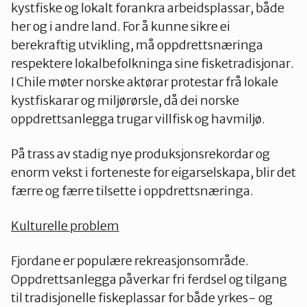
kystfiske og lokalt forankra arbeidsplassar, både
her og i andre land. For å kunne sikre ei
berekraftig utvikling, må oppdrettsnæringa
respektere lokalbefolkninga sine fisketradisjonar.
I Chile møter norske aktørar protestar frå lokale
kystfiskarar og miljørørsle, då dei norske
oppdrettsanlegga trugar villfisk og havmiljø.
På trass av stadig nye produksjonsrekordar og
enorm vekst i forteneste for eigarselskapa, blir det
færre og færre tilsette i oppdrettsnæringa.
Kulturelle problem
Fjordane er populære rekreasjonsområde.
Oppdrettsanlegga påverkar fri ferdsel og tilgang
til tradisjonelle fiskeplassar for både yrkes- og