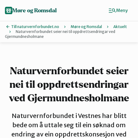
Hopp
til
Møre og Romsdal
Meny
hovedinnhold
Till naturvernforbundet.no
Møre og Romsdal
Aktuelt
Naturvernforbundet seier nei til oppdrettsendringar ved
Gjermundnesholmane
Finn ditt lokallag
Ålesund og omegn
Naturvernforbundet seier
Aure
nei til oppdrettsendringar
ved Gjermundnesholmane
Kristiansund og Averøy
Naturvernforbundet i Vestnes har blitt
bede om å uttale seg til ein søknad om
Molde
endring av ein oppdrettskonsesjon ved