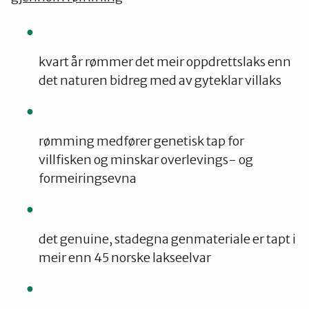
kvart år rømmer det meir oppdrettslaks enn
det naturen bidreg med av gyteklar villaks
rømming medfører genetisk tap for
villfisken og minskar overlevings- og
formeiringsevna
det genuine, stadegna genmateriale er tapt i
meir enn 45 norske lakseelvar