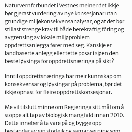
Naturvernforbundet i Vestnes meiner det ikkje
bør gjerast vurdering av nye konsesjonar utan
grundige miljøkonsekvensanalysar, og at det bør
stillast strenge krav til både berekraftig fôring og
avgrensing av lokale miljøproblem
oppdrettsanlegga fører med seg. Kanskje er
landbaserte anlegg eller tette posar i sjøen den
beste løysinga for oppdrettsnæringa på sikt?
Inntil oppdrettsnæringa har meir kunnskap om
konsekvensar og løysingar på problema, bør det
ikkje opnast for fleire oppdrettskonsesjonar.
Me vil tilslutt minne om Regjeringa sitt mål om å
stoppe alt tap av biologisk mangfald innan 2010.
Dette inneber å ta vare på og bygge opp
bestandar av ein storleik og samansetning som