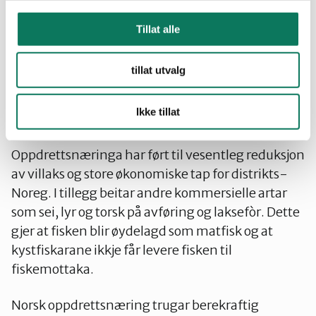
verdas fiskestammar er anten maksimalt
utnytta, overutnytta eller i ferd med å bli utrydda.
Tillat alle
Alle desse fiskeslaga har ei avgjerande rolle i
næringskjeda, og overfiske kan skape ubalanse i
tillat utvalg
hele økosystemet i havet.
Ikke tillat
Samfunnsøkonomiske problem
Oppdrettsnæringa har ført til vesentleg reduksjon
av villaks og store økonomiske tap for distrikts-
Noreg. I tillegg beitar andre kommersielle artar
som sei, lyr og torsk på avføring og laksefòr. Dette
gjer at fisken blir øydelagd som matfisk og at
kystfiskarane ikkje får levere fisken til
fiskemottaka.
Norsk oppdrettsnæring trugar berekraftig