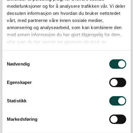
på Gjermundnes med 2340 tonn laks, vil gje eit
mediefunksjoner og for å analysere trafikken vår. Vi deler
utslepp tilnærma kloakk frå ein by på rundt 37
dessuten informasjon om hvordan du bruker nettstedet
500 innbyggjarar.
vårt, med partnerne våre innen sosiale medier,
annonsering og analysearbeid, som kan kombinere den
Trugsel mot fiskebestandar globalt for å fòre
med annen informasjon du har gjort tilgjengelig for dem,
oppdrettsfisken
eller som de har samlet inn gjennom din bruk av
tjenestene deres.
norske oppdrettsanlegg brukar rundt 1
Samtykkevalg
million tonn fòr i året
Nødvendig
ein reknar med at det går ca. 3-6 kg villfisk
for å produsere 1 kg oppdrettslaks
Egenskaper
vekst i oppdrettsnæringa og etterspurnaden
etter marint fòr, bidreg til overfiske
Statistikk
Oppdrettsnæringa er basert på marine råvarer
(fiskemjøl/fiskeolje) og bidreg difor i stor grad til
Markedsføring
overfiske av sårbare fiskebestandar. 74 % av