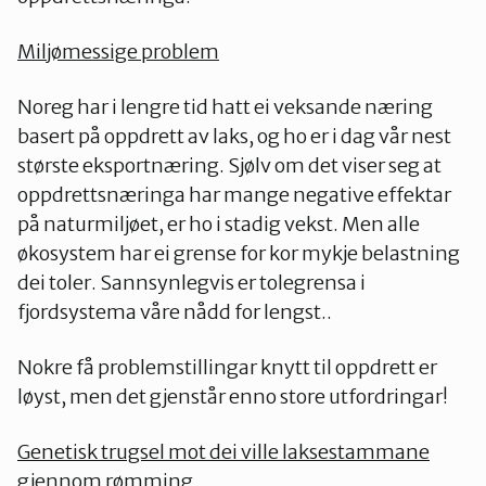
Miljømessige problem
Noreg har i lengre tid hatt ei veksande næring
basert på oppdrett av laks, og ho er i dag vår nest
største eksportnæring. Sjølv om det viser seg at
oppdrettsnæringa har mange negative effektar
på naturmiljøet, er ho i stadig vekst. Men alle
økosystem har ei grense for kor mykje belastning
dei toler. Sannsynlegvis er tolegrensa i
fjordsystema våre nådd for lengst..
Nokre få problemstillingar knytt til oppdrett er
løyst, men det gjenstår enno store utfordringar!
Genetisk trugsel mot dei ville laksestammane
gjennom rømming