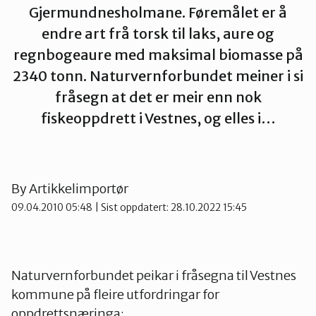
Gjermundnesholmane. Føremålet er å
Ørsta og Volda
endre art frå torsk til laks, aure og
regnbogeaure med maksimal biomasse på
Rauma
2340 tonn. Naturvernforbundet meiner i si
fråsegn at det er meir enn nok
fiskeoppdrett i Vestnes, og elles i…
Tingvoll
By
Artikkelimportør
09.04.2010 05:48
| Sist oppdatert: 28.10.2022 15:45
Naturvernforbundet peikar i fråsegna til Vestnes
kommune på fleire utfordringar for
oppdrettsnæringa: