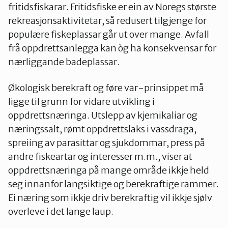
fritidsfiskarar. Fritidsfiske er ein av Noregs største
rekreasjonsaktivitetar, så redusert tilgjenge for
populære fiskeplassar går ut over mange. Avfall
frå oppdrettsanlegga kan òg ha konsekvensar for
nærliggande badeplassar.
Økologisk berekraft og føre var-prinsippet må
ligge til grunn for vidare utvikling i
oppdrettsnæringa. Utslepp av kjemikaliar og
næringssalt, rømt oppdrettslaks i vassdraga,
spreiing av parasittar og sjukdommar, press på
andre fiskeartar og interesser m.m., viser at
oppdrettsnæringa på mange område ikkje held
seg innanfor langsiktige og berekraftige rammer.
Ei næring som ikkje driv berekraftig vil ikkje sjølv
overleve i det lange laup.