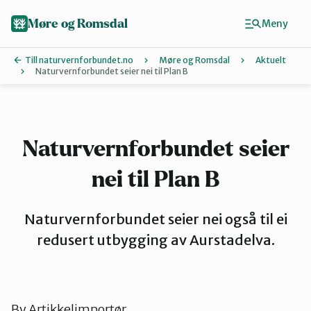
Hopp
til
Møre og Romsdal
Meny
hovedinnhold
Till naturvernforbundet.no
Møre og Romsdal
Aktuelt
Naturvernforbundet seier nei til Plan B
Finn ditt lokallag
Ålesund og omegn
Naturvernforbundet seier
nei til Plan B
Aure
Naturvernforbundet seier nei også til ei
Kristiansund og Averøy
redusert utbygging av Aurstadelva.
Molde
By
Artikkelimportør