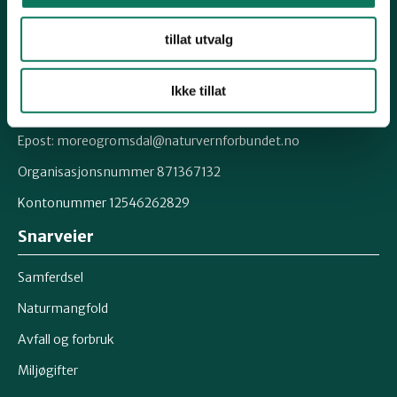
Kontakt fylkeslaget
tillat utvalg
Fylkessekretær, Øystein Folden
Ikke tillat
Telefon: 91812542
Epost: moreogromsdal@naturvernforbundet.no
Organisasjonsnummer 871367132
Kontonummer 12546262829
Snarveier
Samferdsel
Naturmangfold
Avfall og forbruk
Miljøgifter