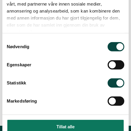
vårt, med partnerne våre innen sosiale medier,
Kommentar frå Småkraft2
annonsering og analysearbeid, som kan kombinere den
med annen informasjon du har gjort tilgjengelig for dem,
Dikt
eller som de har samlet inn gjennom din bruk av
tjenestene deres.
Fossekverkarane – lesarinnlegg i Mørenytt
Samtykkevalg
Nødvendig
Ny søknad om utbygging
Egenskaper
Den forrige søknaden
Statistikk
Markedsføring
Tillat alle