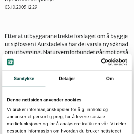
03.10.2005 12:29
Ørsta og Volda
Rauma
Etter at utbyggarane trekte forslaget om å byggje
ut sjøfossen i Aurstadelva har dei varsla ny søknad
om utbygging. Naturvernforbundet går mot også
Tingvoll
dei justerte planene.
Les oppslag i Mørenytt 27. september 2005
Samtykke
Detaljer
Om
Oppslag i Sunnmørsposten i saka
Denne nettsiden anvender cookies
Kritisk innlegg om Aurstad i Mørenytt 27.
Vi bruker informasjonskapsler for å gi innhold og
september 2005
annonser et personlig preg, for å levere sosiale
mediefunksjoner og for å analysere trafikken vår. Vi deler
Kommentar frå Småkraft
dessuten informasjon om hvordan du bruker nettstedet