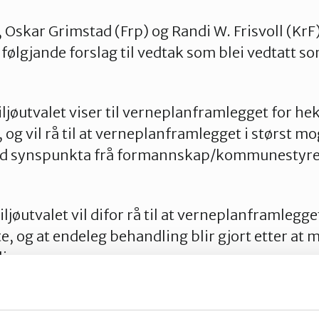
, Oskar Grimstad (Frp) og Randi W. Frisvoll (KrF
følgjande forslag til vedtak som blei vedtatt so
ljøutvalet viser til verneplanframlegget for hek
og vil rå til at verneplanframlegget i størst mo
ed synspunkta frå formannskap/kommunestyre i
jøutvalet vil difor rå til at verneplanframlegget
, og at endeleg behandling blir gjort etter at 
ligg.
ministrasjonen var følgjande: