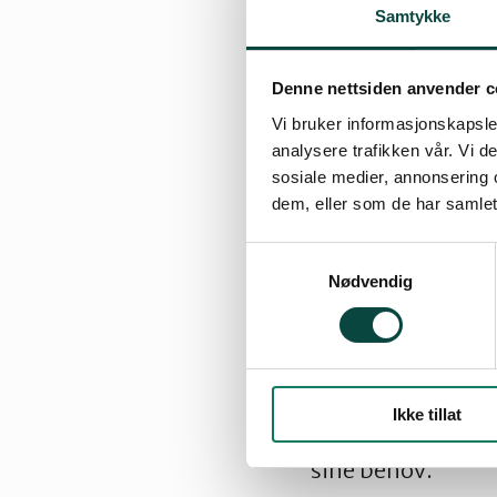
Samtykke
Nærings- og miljø
fylkesutvalet uta
Denne nettsiden anvender c
Naturvernforbund
Vi bruker informasjonskapsler
analysere trafikken vår. Vi 
Fylket har her eit
sosiale medier, annonsering 
dem, eller som de har samlet
avhengig av kva 
saka. Det er fylke
Samtykkevalg
overordna materia
Nødvendig
naturressursar.
Ein del av desse 
fuglefjellet til n
Ikke tillat
ungane. Då går de
sine behov.