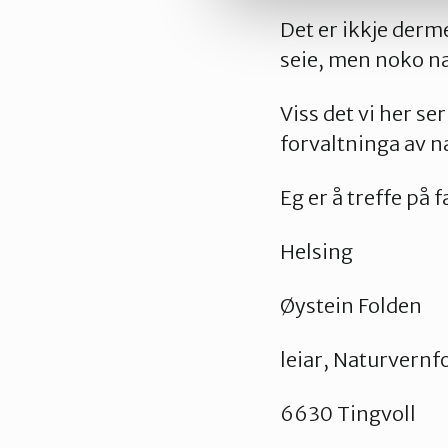
Det er ikkje derm
seie, men noko nær
Viss det vi her ser
forvaltninga av n
Eg er å treffe på
Helsing
Øystein Folden
leiar, Naturvern
6630 Tingvoll