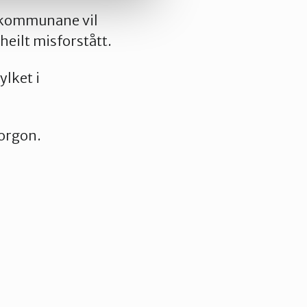
va kommunane vil
heilt misforstått.
ylket i
morgon.