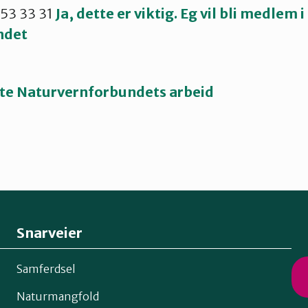
1 53 33 31
Ja, dette er viktig. Eg vil bli medlem i
ndet
øtte Naturvernforbundets arbeid
Snarveier
Samferdsel
Naturmangfold