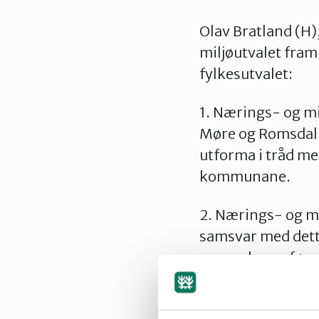
Olav Bratland (H)
miljøutvalet fram 
fylkesutvalet:
1. Nærings- og mi
Møre og Romsdal, 
utforma i tråd m
kommunane.
2. Nærings- og mil
samsvar med dette
verneplanen føre
Tilrådinga frå ad