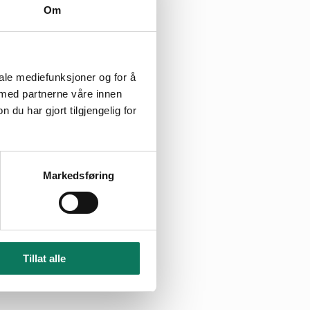
Om
oversender det til
iale mediefunksjoner og for å
 med partnerne våre innen
dig. Slikt vern er
u har gjort tilgjengelig for
mmunane meiner om
mmunane får
en
Markedsføring
 at dei skal bruke
kkast i å få fram
Tillat alle
ngspunkt i fuglane