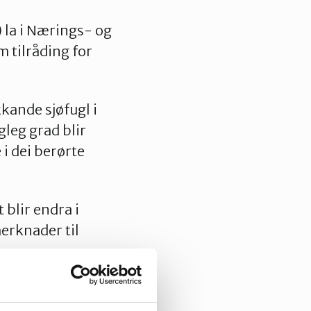
) la i Nærings- og
m tilråding for
kande sjøfugl i
gleg grad blir
 dei berørte
 blir endra i
merknader til