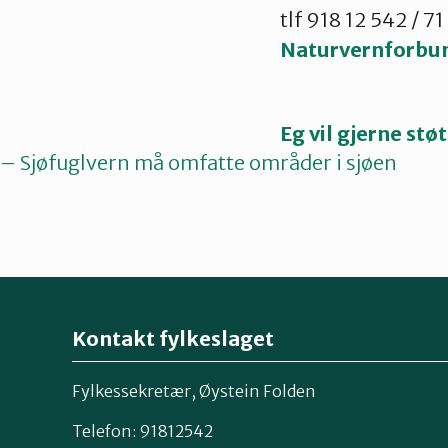
tlf 918 12 542 / 7
Naturvernforbu
Eg vil gjerne st
– Sjøfuglvern må omfatte områder i sjøen
Kontakt fylkeslaget
Fylkessekretær, Øystein Folden
Telefon: 91812542