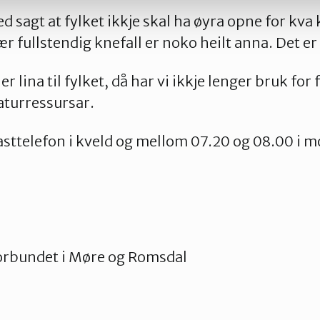
ed sagt at fylket ikkje skal ha øyra opne for k
 fullstendig knefall er noko heilt anna. Det er 
 er lina til fylket, då har vi ikkje lenger bruk for f
aturressursar.
 fasttelefon i kveld og mellom 07.20 og 08.00 i 
forbundet i Møre og Romsdal