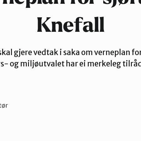
Knefall
skal gjere vedtak i saka om verneplan for
 og miljøutvalet har ei merkeleg tilråd
tør