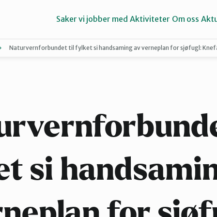
Saker vi jobber med
Aktiviteter
Om oss
Aktu
Naturvernforbundet til fylket si handsaming av verneplan for sjøfugl: Knefa
Aure
Ørsta og Volda
urvernforbundet
et si handsami
neplan for sjøf