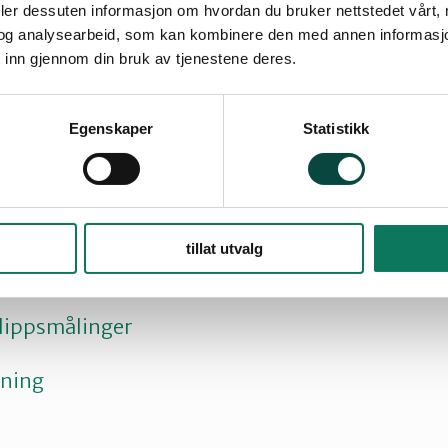
deler dessuten informasjon om hvordan du bruker nettstedet vårt,
l utrede ytterligere reduksjon i utslippene sine
og analysearbeid, som kan kombinere den med annen informasjon d
 inn gjennom din bruk av tjenestene deres.
nformasjon kan følgende kontaktes: Hildur Rødst
: 70 15 85 50
Egenskaper
Statistikk
ra Naturvernforbundet i Ålesund og omegn
lesund kommune
tillat utvalg
ppsløyve
lippsmålinger
ning