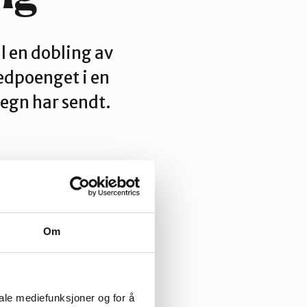
l en dobling av
edpoenget i en
egn har sendt.
Om
 til at Tafjord
iale mediefunksjoner og for å