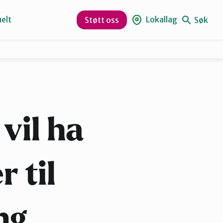
elt
Lokallag
Søk
Støtt oss
Kristiansund og Averøy
Rauma
vil ha
 til
ng