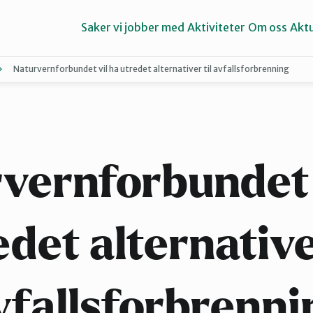
Saker vi jobber med
Aktiviteter
Om oss
Aktu
Naturvernforbundet vil ha utredet alternativer til avfallsforbrenning
Aure
Ørsta og Volda
vernforbundet 
edet alternativer
vfallsforbrenni