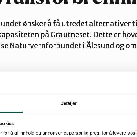
ndet ønsker å få utredet alternativer ti
apasiteten på Grautneset. Dette er hov
lse Naturvernforbundet i Ålesund og om
tør
Detaljer
ookies
kallaget av Norges Naturvernforbund også kritisk
 for å gi innhold og annonser et personlig preg, for å levere sos