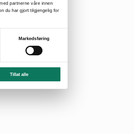
 med partnerne våre innen
.
u har gjort tilgjengelig for
øl: 70 15 42 91
Markedsføring
Tillat alle