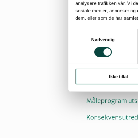
analysere trafikken vår. Vi 
kraftvarme ikke vi
sosiale medier, annonsering 
dem, eller som de har samlet
For ytterligere i
Samtykkevalg
Geir Ole Sætremyr
Nødvendig
Les uttalelsen f
Saksframlegg Å
Ikke tillat
Søknad om utsle
Måleprogram uts
Konsekvensutred