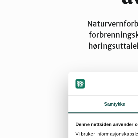
Naturvernforbu
forbrenningsk
høringsuttale
By
Artikkelimpor
13.11.2005 20:17
Samtykke
Denne nettsiden anvender c
I uttalelsen er lo
Vi bruker informasjonskapsler