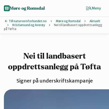
Hopp
til
Møre og Romsdal
Meny
hovedinnhold
Till naturvernforbundet.no
Møre og Romsdal
Aktuelt
Kristiansund og Averøy
Nei til landbasert oppdrettsanlegg
på Tøfta
Finn ditt lokallag
Ålesund og
Nei til landbasert
Aure
oppdrettsanlegg på Tøfta
Signer på underskriftskampanje
Kristiansund
Molde