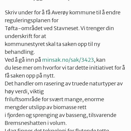
Skriv under for å få Averøy kommune til å endre
reguleringsplanen for
Tøfta-området ved Stavneset. Vi trenger din
underskrift for at
kommunestyret skal ta saken opp til ny
behandling.
Ved å gå inn på
minsak.no/sak/3423
, kan
du lese mer om hvorfor vi tar dette initiativet for å
få saken opp på nytt.
Det handler om rasering av truede naturtyper av
høy verdi, viktig
friluftsområde for svært mange, enorme
mengder utslipp av biomasse rett
i fjorden og sprenging av basseng, tilsvarende
Bremsneshatten i volum.
I dag finnes det teknologi for flytende tette