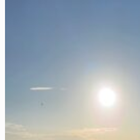
Ørsta og Vol
Rauma
Tingvoll