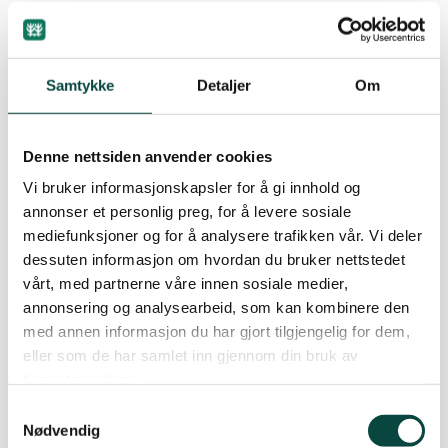
For meir informasjon kan Øystein Folden i
Naturvernforbundet i Møre og Romsdal kontaktast
Samtykke
Detaljer
Om
på telefon 91 81 25 42 og Jon Farestveit i
Naturvernforbundet i Sogn og Fjordane kontaktast
på 41 65 91 44.
Ja, dette er viktig. Eg vil bli medlem
Denne nettsiden anvender cookies
i Naturvernforbundet
Vi bruker informasjonskapsler for å gi innhold og
annonser et personlig preg, for å levere sosiale
Eg vil gjerne støtte arbeidet Naturvernforbundet
mediefunksjoner og for å analysere trafikken vår. Vi deler
gjør for å ta vare på naturen
dessuten informasjon om hvordan du bruker nettstedet
vårt, med partnerne våre innen sosiale medier,
Kristin Halvorsen presenterte eit forslag til ein
annonsering og analysearbeid, som kan kombinere den
nasjonal strategi for berekraftig utvikling
med annen informasjon du har gjort tilgjengelig for dem,
eller som de har samlet inn gjennom din bruk av
tjenestene deres.
Utfordringa Kristin Halvorsen fekk overlevert
Samtykkevalg
Nødvendig
Øystein Solevåg med foredrag om miljøgifter på