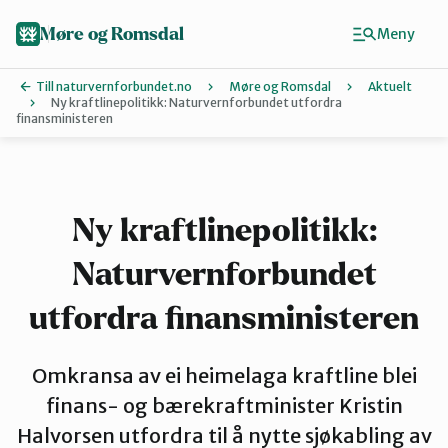
Hopp
til
Møre og Romsdal
Meny
hovedinnhold
Till naturvernforbundet.no
Møre og Romsdal
Aktuelt
Ny kraftlinepolitikk: Naturvernforbundet utfordra
finansministeren
Finn ditt lokallag
Ålesund og omegn
Ny kraftlinepolitikk:
Aure
Naturvernforbundet
utfordra finansministeren
Kristiansund og Averøy
Omkransa av ei heimelaga kraftline blei
finans- og bærekraftminister Kristin
Molde
Halvorsen utfordra til å nytte sjøkabling av