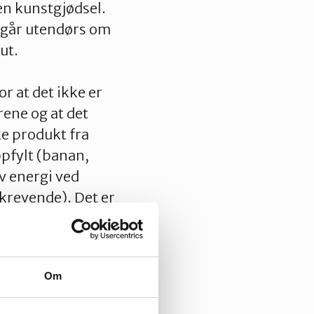
en kunstgjødsel.
e går utendørs om
ut.
r at det ikke er
ene og at det
e produkt fra
ppfylt (banan,
v energi ved
ikrevende). Det er
ld.
.
Forskning viser
Om
 mer
r bl.a.