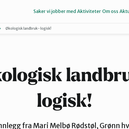
Saker vi jobber med
Aktiviteter
Om oss
Aktu
Økologisk landbruk- logisk!
Aure
Ørsta og Volda
ologisk landbr
logisk!
nnlegg fra Mari Melbø Rødstøl, Grønn h