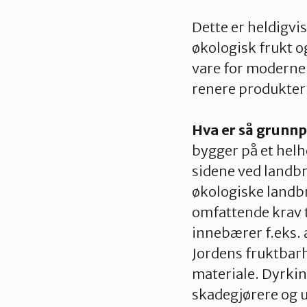
Dette er heldigvis
økologisk frukt og
vare for moderne 
renere produkter 
Hva er så grunnp
bygger på et hel
sidene ved landbr
økologiske landbr
omfattende krav t
innebærer f.eks. 
Jordens fruktbarh
materiale. Dyrki
skadegjørere og u