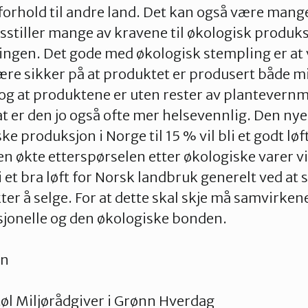
forhold til andre land. Det kan også være mang
sstiller mange av kravene til økologisk produk
ingen. Det gode med økologisk stempling er at 
re sikker på at produktet er produsert både m
og at produktene er uten rester av plantevernmid
t er den jo også ofte mer helsevennlig. Den ny
e produksjon i Norge til 15 % vil bli et godt løf
 økte etterspørselen etter økologiske varer vi
 et bra løft for Norsk landbruk generelt ved at s
ter å selge. For at dette skal skje må samvirke
jonelle og den økologiske bonden.
en
øl Miljørådgiver i Grønn Hverdag