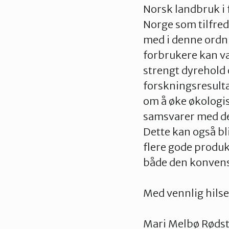
Norsk landbruk i 
Norge som tilfred
med i denne ordn
forbrukere kan væ
strengt dyrehold 
forskningsresulta
om å øke økologisk
samsvarer med den
Dette kan også bli
flere gode produk
både den konvens
Med vennlig hils
Mari Melbø Rødst