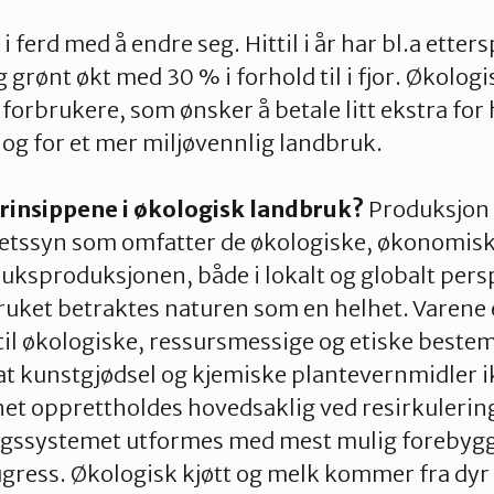
 i ferd med å endre seg. Hittil i år har bl.a etter
 grønt økt med 30 % i forhold til i fjor. Økolog
forbrukere, som ønsker å betale litt ekstra for 
og for et mer miljøvennlig landbruk.
rinsippene i økologisk landbruk?
Produksjon 
hetssyn som omfatter de økologiske, økonomisk
uksproduksjonen, både i lokalt og globalt persp
uket betraktes naturen som en helhet. Varene 
il økologiske, ressursmessige og etiske beste
at kunstgjødsel og kjemiske plantevernmidler i
et opprettholdes hovedsaklig ved resirkulerin
ngssystemet utformes med mest mulig forebygg
gress. Økologisk kjøtt og melk kommer fra dyr 