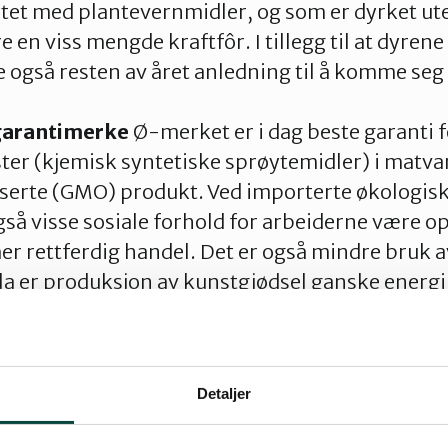
tet med plantevernmidler, og som er dyrket ut
 en viss mengde kraftfôr. I tillegg til at dyren
også resten av året anledning til å komme seg 
garantimerke
Ø-merket er i dag beste garanti fo
er (kjemisk syntetiske sprøytemidler) i matvar
iserte (GMO) produkt. Ved importerte økologisk
gså visse sosiale forhold for arbeiderne være o
mer rettferdig handel. Det er også mindre bruk a
bla er produksjon av kunstgjødsel ganske energ
antimerke siden det er strengere krav til dyreho
at det er mer helsevennlig med økologisk mat
Detaljer
isk melk er både mer næringsrik og inneholder
-vitamin og omega 3 fettsyrer som betyr mye fo