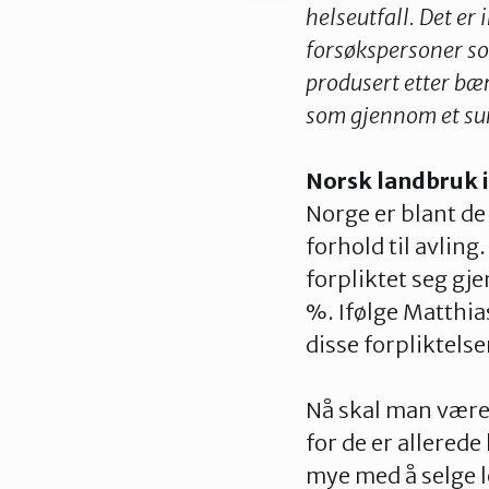
helseutfall. Det er
forsøkspersoner so
produsert etter bær
som gjennom et su
Norsk landbruk i 
Norge er blant de
forhold til avling
forpliktet seg gj
%. Ifølge Matthia
disse forpliktelse
Nå skal man være 
for de er allered
mye med å selge l