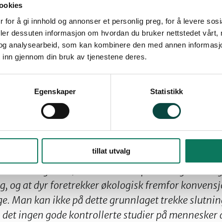
g forebygging av hjerte og karsykdommer. Det
ookies
piser langt mer gras, kløver og belgvekster enn
 for å gi innhold og annonser et personlig preg, for å levere sos
deler dessuten informasjon om hvordan du bruker nettstedet vårt,
tsfrender. Dette er forskning gjort av Danmar
og analysearbeid, som kan kombinere den med annen informasjon d
ng og Landbruksuniversitetet i Uppsala.
 inn gjennom din bruk av tjenestene deres.
tere sammendraget i en artikkelen i tidsskriftet
Egenskaper
Statistikk
4; 124: 1529-31:
”Spørsmålet som diskuteres er 
ed tanke på næringsinnhold. Ved gjennomgang av e
et som økologiske produkter spesielt utmerker seg v
idanter i plantevekster og fettløselige vitaminer 
tillat utvalg
ske produkter, sammenliknet med konvensjonelt pro
a. kaniner og høns) viser bedre forplantningsevne o
g, og at dyr foretrekker økologisk fremfor konvens
ge. Man kan ikke på dette grunnlaget trekke slutnin
s det ingen gode kontrollerte studier på mennesker 