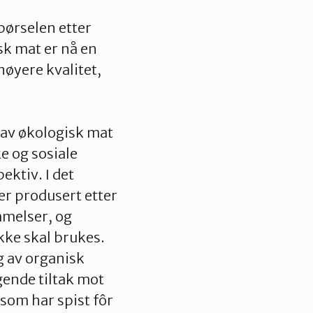
spørselen etter
isk mat er nå en
høyere kvalitet,
av økologisk mat
e og sosiale
ektiv. I det
er produsert etter
mmelser, og
kke skal brukes.
g av organisk
ende tiltak mot
som har spist fôr