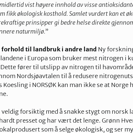
 imidlertid vist høyere innhold av visse antioksidant
m fikk økologisk kosthold. Samlet vurdert kan et ø
ekraftige prinsipper gi bedre helse direkte gjennom
nnere naturmiljø.
”
forhold til landbruk i andre land
Ny forskning
 landene i Europa som bruker mest nitrogen i k
. Dette fører til utslipp av nitrogen til havområ
ennom Nordsjøavtalen til å redusere nitrogenu
s Koesling i NORSØK kan man ikke se at Norge 
ne.
veldig forsiktig med å snakke stygt om norsk 
e hardt presset og har vært det lenge. Grønn Hve
okalprodusert som å selge økologisk, og ser my