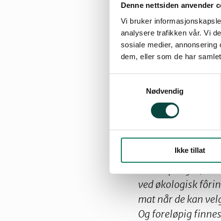
immunforsvaret o
Denne nettsiden anvender c
økologiske kuer s
Vi bruker informasjonskapsler
analysere trafikken vår. Vi 
konvensjonelle ar
sosiale medier, annonsering 
jordbruksforskni
dem, eller som de har samlet
Jeg vil gjerne si
Samtykkevalg
Nødvendig
Lægeforening 200
også er sunnere m
litteratur virker d
innhold av antioks
Ikke tillat
fettsyrer i animal
Forsøk på dyr (bl.
ved økologisk fôrin
mat når de kan vel
Og foreløpig finne