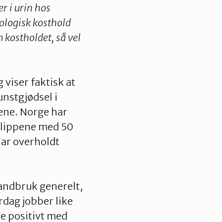
er i urin hos
kologisk kosthold
 kostholdet, så vel
 viser faktisk at
unstgjødsel i
dene. Norge har
tslippene med 50
har overholdt
landbruk generelt,
rdag jobber like
e positivt med