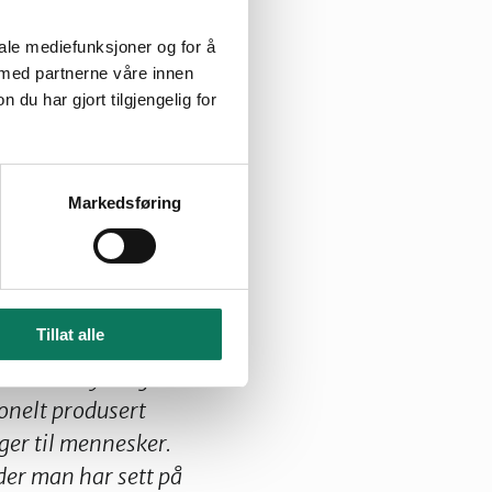
te fordi
 sine
iale mediefunksjoner og for å
 med partnerne våre innen
ks
u har gjort tilgjengelig for
 Den Norske
Markedsføring
om økologisk mat
ksisterende
ed å ha høyere
og omega-3-
Tillat alle
duserte matvarer.
g mindre sykelighet
jonelt produsert
ger til mennesker.
der man har sett på