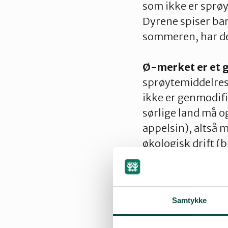
som ikke er sprøy
Dyrene spiser bare
sommeren, har de 
Ø-merket er et 
sprøytemiddelrest
ikke er genmodif
sørlige land må o
appelsin), altså 
økologisk drift (
også et etisk gar
Forskning viser 
Samtykke
faktisk at økolog
antioksidanter, e