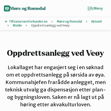
Hopp
til
Møre og Romsdal
Meny
hovedinnhold
Till naturvernforbundet.no
Møre og Romsdal
Aktuelt
Molde
Oppdrettsanlegg ved Veøy
Finn ditt lokallag
Ålesund og omegn
Oppdrettsanlegg ved Veøy
Aure
Lokallaget har engasjert seg i en søknad
om et oppdrettsanlegg på sørsida av øya.
Kommunalsjefen frarådde anlegget, men
Kristiansund og Averøy
teknisk utvalg ga dispensasjon etter plan-
og bygningsloven. Saken er nå lagt ut på
Molde
høring etter akvakulturloven.