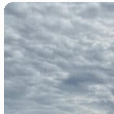
Ørsta og Volda
Rauma
Tingvoll