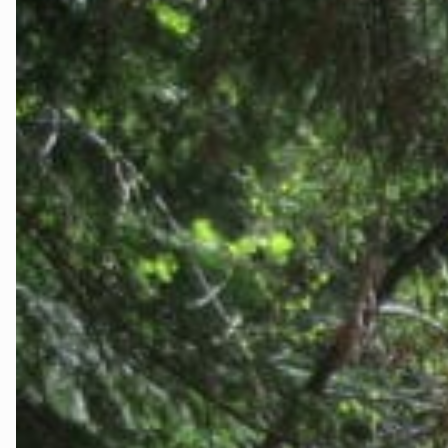
Ørsta og Vol
Rauma
Tingvoll