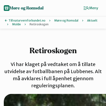
Hopp
til
Møre og Romsdal
Meny
hovedinnhold
Till naturvernforbundet.no
Møre og Romsdal
Aktuelt
Molde
Retiroskogen
Finn ditt lokallag
Ålesund og
Retiroskogen
Aure
Vi har klaget på vedtaket om å tillate
utvidelse av fotballbanen på Lubbenes. Alt
må avklares i full åpenhet gjennom
Kristiansund
reguleringsplanen.
Molde