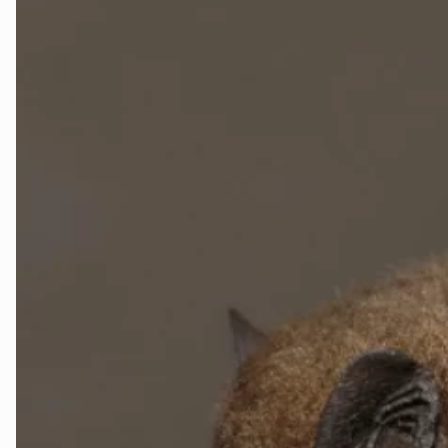
Ørsta og Volda
Rauma
Tingvoll