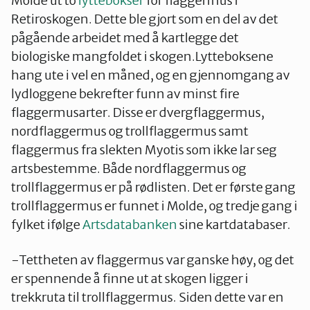
Molde ut to
lyttebokser
for flaggermus i
Retiroskogen. Dette ble gjort som en del av det
pågående arbeidet med å kartlegge det
biologiske mangfoldet i skogen.Lytteboksene
hang ute i vel en måned, og en gjennomgang av
lydloggene bekrefter funn av minst fire
flaggermusarter. Disse er dvergflaggermus,
nordflaggermus og trollflaggermus samt
flaggermus fra slekten Myotis som ikke lar seg
artsbestemme. Både nordflaggermus og
trollflaggermus er på rødlisten. Det er første gang
trollflaggermus er funnet i Molde, og tredje gang i
fylket ifølge
Artsdatabanken
sine kartdatabaser.
-Tettheten av flaggermus var ganske høy, og det
er spennende å finne ut at skogen ligger i
trekkruta til trollflaggermus. Siden dette var en