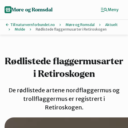
Hopp
til
Møre og Romsdal
Meny
hovedinnhold
Till naturvernforbundet.no
Møre og Romsdal
Aktuelt
Molde
Rødlistede flaggermusarter i Retiroskogen
Finn ditt lokallag
Ålesund og omegn
Rødlistede flaggermusarter
i Retiroskogen
Aure
De rødlistede artene nordflaggermus og
Kristiansund og Averøy
trollflaggermus er registrert i
Retiroskogen.
Molde