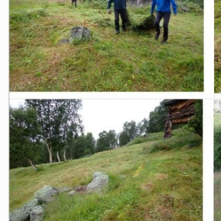
Ørsta og Volda
Rauma
Tingvoll