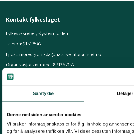
Kontakt fylkeslaget
Fylkessekretær, Øystein Folden
Telefon: 91812542
Epost: moreogromsdal@naturvernforbundet.no
Organisasjonsnummer 871367132
Kontonummer 12546262829
Snarveier
Samtykke
Detaljer
Samferdsel
Naturmangfold
Denne nettsiden anvender cookies
Avfall og forbruk
Vi bruker informasjonskapsler for å gi innhold og annonser et
og for å analysere trafikken vår. Vi deler dessuten informas
Miljøgifter