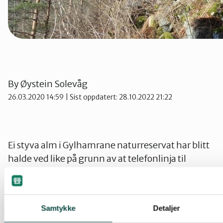
By
Øystein Solevåg
26.03.2020 14:59
| Sist oppdatert: 28.10.2022 21:22
Ei styva alm i Gylhamrane naturreservat har blitt
halde ved like på grunn av at telefonlinja til
Telenor går like ved.
Naturvernforbundet ber om at vidare skjøtsel blir
Samtykke
Detaljer
prioritert.