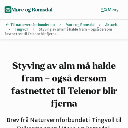
Hopp
til
Møre og Romsdal
Meny
hovedinnhold
Till naturvernforbundet.no
Møre og Romsdal
Aktuelt
Tingvoll
Styving av alm må halde fram – også dersom
fastnettet til Telenor blir fjerna
Finn ditt lokallag
Ålesund og omegn
Styving av alm må halde
Aure
fram – også dersom
fastnettet til Telenor blir
Kristiansund og Averøy
fjerna
Molde
Brev frå Naturvernforbundet i Tingvoll til