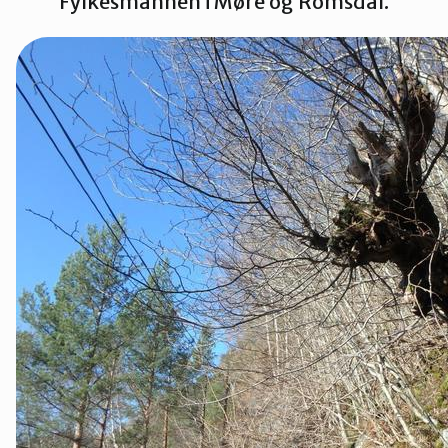
Fylkesmannen i Møre og Romsdal.
Ørsta og Volda
Rauma
Tingvoll