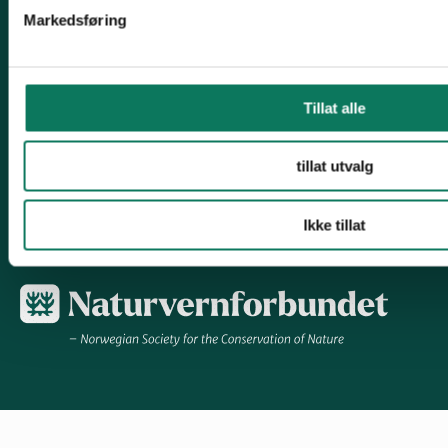
Markedsføring
Avfall og forbruk
Miljøgifter
Tillat alle
Engasjer deg!
tillat utvalg
Ikke tillat