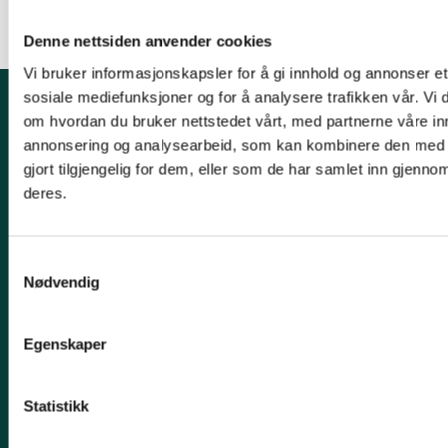
Denne nettsiden anvender cookies
Vi bruker informasjonskapsler for å gi innhold og annonser et 
sosiale mediefunksjoner og for å analysere trafikken vår. Vi
om hvordan du bruker nettstedet vårt, med partnerne våre in
Kontakt fylkeslaget
annonsering og analysearbeid, som kan kombinere den med 
gjort tilgjengelig for dem, eller som de har samlet inn gjenno
Fylkessekretær, Øystein Folden
deres.
Telefon: 91812542
Epost: moreogromsdal@naturvernforbundet.no
Samtykkevalg
Organisasjonsnummer 871367132
Nødvendig
Kontonummer 12546262829
Egenskaper
Snarveier
Samferdsel
Statistikk
Naturmangfold