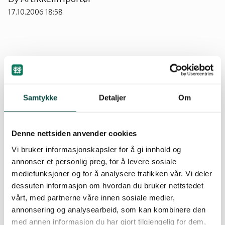
17.10.2006 18:58
Ørsta og Volda
Rauma
Miljøvernminister Helen Bjørnøy har bedt meg
takke for henvendelsen din av 4. september.
Tingvoll
Samtykke
Detaljer
Om
Statsråden har ingen planlagte besøk i det
aktuelle området med det første slik at det blir
vanskelig å få til et møte.
Denne nettsiden anvender cookies
Vi bruker informasjonskapsler for å gi innhold og
Som kjent er verneplan for Reinheimen til
annonser et personlig preg, for å levere sosiale
sluttbehandling i Miljøverndepartementet.
mediefunksjoner og for å analysere trafikken vår. Vi deler
Naturvernforbundets høringsuttalelse er
dessuten informasjon om hvordan du bruker nettstedet
gjennom dette godt kjent, og vurderes på lik linje
vårt, med partnerne våre innen sosiale medier,
med alle andre uttalelser og innspill i saken.
annonsering og analysearbeid, som kan kombinere den
med annen informasjon du har gjort tilgjengelig for dem,