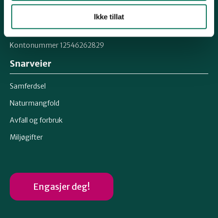
Epost: moreogromsdal@naturvernforbundet.no
Ikke tillat
Organisasjonsnummer 871367132
Kontonummer 12546262829
Snarveier
Samferdsel
Naturmangfold
Avfall og forbruk
Miljøgifter
Engasjer deg!