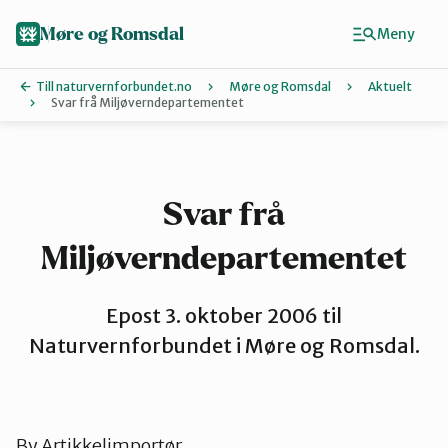
Hopp
til
Møre og Romsdal
Meny
hovedinnhold
Till naturvernforbundet.no
Møre og Romsdal
Aktuelt
Svar frå Miljøverndepartementet
Finn ditt lokallag
Ålesund og omegn
Svar frå
Miljøverndepartementet
Aure
Epost 3. oktober 2006 til
Kristiansund og Averøy
Naturvernforbundet i Møre og Romsdal.
Molde
By
Artikkelimportør