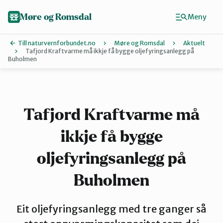
Hopp
til
Møre og Romsdal
Meny
hovedinnhold
Till naturvernforbundet.no
Møre og Romsdal
Aktuelt
Tafjord Kraftvarme må ikkje få bygge oljefyringsanlegg på
Buholmen
Finn ditt lokallag
Ålesund og omegn
Tafjord Kraftvarme må
Aure
ikkje få bygge
oljefyringsanlegg på
Kristiansund og Averøy
Buholmen
Molde
Eit oljefyringsanlegg med tre ganger så