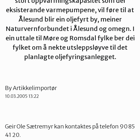
stort oppvarmingskapasitet som dei
eksisterande varmepumpene, vil føre til at
Ørsta og Volda
Ålesund blir ein oljefyrt by, meiner
Naturvernforbundet i Ålesund og omegn. I
Rauma
ein uttale til Møre og Romsdal fylke ber dei
fylket om å nekte utsleppsløyve til det
Tingvoll
planlagte oljefyringsanlegget.
By
Artikkelimportør
10.03.2005 13:22
Geir Ole Sætremyr kan kontaktes på telefon 90 85
41 20.