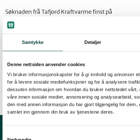
Søknaden frå Tafjord Kraftvarme finst på
http://www.mrfylke.no/fmt_fagomrade.asp?
tgid=22662&gid=23124&amid=1142440&g226
Samtykke
Detaljer
Les uttalen frå Naturvernforbundet i Ålesund og
omegn
Denne nettsiden anvender cookies
Vi bruker informasjonskapsler for å gi innhold og annonser et
Utsleppsløyve frå Møre og Romsdal fylke til
for å levere sosiale mediefunksjoner og for å analysere trafik
Tafjord Kraftvarme
dessuten informasjon om hvordan du bruker nettstedet vårt,
våre innen sosiale medier, annonsering og analysearbeid, 
den med annen informasjon du har gjort tilgjengelig for dem, 
samlet inn gjennom din bruk av tjenestene deres.
Kontakt fylkeslaget
Samtykkevalg
Nødvendig