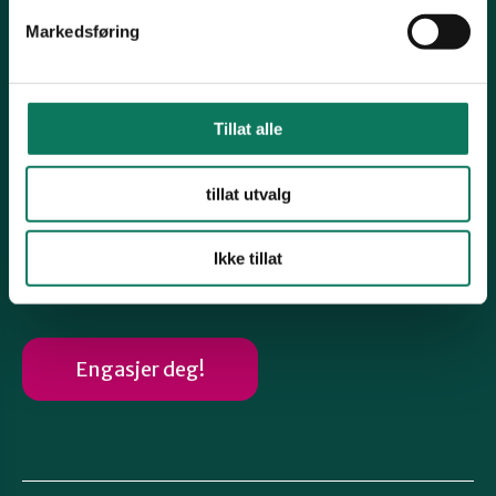
Organisasjonsnummer 871367132
Markedsføring
Kontonummer 12546262829
Snarveier
Tillat alle
Samferdsel
Naturmangfold
tillat utvalg
Avfall og forbruk
Miljøgifter
Ikke tillat
Engasjer deg!