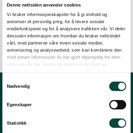
Naturmangfold
Denne nettsiden anvender cookies
Ørsta og Volda
Vi bruker informasjonskapsler for å gi innhold og
Fløystadfjellet – kva no?
annonser et personlig preg, for å levere sosiale
Planane om vindkraftanlegg i fjellet i Tingvoll er
mediefunksjoner og for å analysere trafikken vår. Vi deler
Rauma
trekt. Kva skjer vidare?
dessuten informasjon om hvordan du bruker nettstedet
19.05.2024
Friluftsliv
Naturinngrep
vårt, med partnerne våre innen sosiale medier,
Naturkartlegging
Vindkraft
annonsering og analysearbeid, som kan kombinere den
Tingvoll
med annen informasjon du har gjort tilgjengelig for dem,
eller som de har samlet inn gjennom din bruk av
tjenestene deres.
Samtykkevalg
Nødvendig
Kontakt fylkeslaget
Fylkessekretær, Øystein Folden
Egenskaper
Telefon: 91812542
Statistikk
Epost: moreogromsdal@naturvernforbundet.no