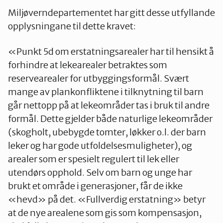
Miljøverndepartementet har gitt desse utfyllande
opplysningane til dette kravet:
«Punkt 5d om erstatningsarealer har til hensikt å
forhindre at lekearealer betraktes som
reservearealer for utbyggingsformål. Svært
mange av plankonfliktene i tilknytning til barn
går nettopp på at lekeområder tas i bruk til andre
formål. Dette gjelder både naturlige lekeområder
(skogholt, ubebygde tomter, løkker o.l. der barn
leker og har gode utfoldelsesmuligheter), og
arealer som er spesielt regulert til lek eller
utendørs opphold. Selv om barn og unge har
brukt et område i generasjoner, får de ikke
«hevd» på det. «Fullverdig erstatning» betyr
at de nye arealene som gis som kompensasjon,