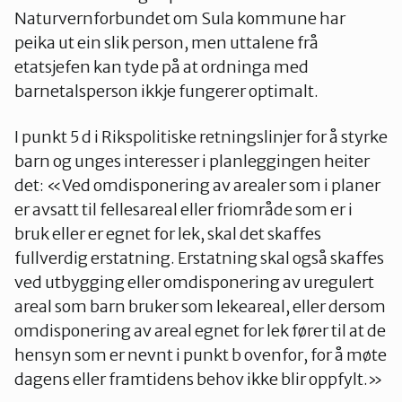
Naturvernforbundet om Sula kommune har
peika ut ein slik person, men uttalene frå
etatsjefen kan tyde på at ordninga med
barnetalsperson ikkje fungerer optimalt.
I punkt 5 d i Rikspolitiske retningslinjer for å styrke
barn og unges interesser i planleggingen heiter
det: «Ved omdisponering av arealer som i planer
er avsatt til fellesareal eller friområde som er i
bruk eller er egnet for lek, skal det skaffes
fullverdig erstatning. Erstatning skal også skaffes
ved utbygging eller omdisponering av uregulert
areal som barn bruker som lekeareal, eller dersom
omdisponering av areal egnet for lek fører til at de
hensyn som er nevnt i punkt b ovenfor, for å møte
dagens eller framtidens behov ikke blir oppfylt.»