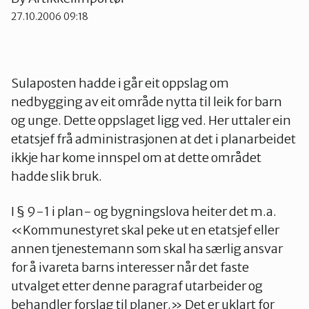
27.10.2006 09:18
Ørsta og Volda
Rauma
Sulaposten hadde i går eit oppslag om
nedbygging av eit område nytta til leik for barn
og unge. Dette oppslaget ligg ved. Her uttaler ein
Tingvoll
etatsjef frå administrasjonen at det i planarbeidet
ikkje har kome innspel om at dette området
hadde slik bruk.
I § 9-1 i plan- og bygningslova heiter det m.a.
«Kommunestyret skal peke ut en etatsjef eller
annen tjenestemann som skal ha særlig ansvar
for å ivareta barns interesser når det faste
utvalget etter denne paragraf utarbeider og
behandler forslag til planer.» Det er uklart for