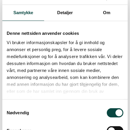
unge. Barneombudets erfaringer viser at
forringelse eller reduksjon av lekearealer ofte
Samtykke
Detaljer
Om
skjer gjennom dispensasjon eller såkalt mindre
vesentlig reguleringsendring.
Denne nettsiden anvender cookies
Retningslinjene tar utgangspunkt i faktisk bruk
Vi bruker informasjonskapsler for å gi innhold og
annonser et personlig preg, for å levere sosiale
av arealet eller arealets nytteverdi for lek og
mediefunksjoner og for å analysere trafikken vår. Vi deler
opphold, og ikke i de formelle eller
dessuten informasjon om hvordan du bruker nettstedet
reguleringsmessige forhold som gjelder for
vårt, med partnerne våre innen sosiale medier,
arealer. Det er bruks- eller nytteverdien som er
annonsering og analysearbeid, som kan kombinere den
relevant for barn og unge og ikke hva arealet
med annen informasjon du har gjort tilgjengelig for dem,
faktisk er regulert til, om det er regulert eller
eller som de har samlet inn gjennom din bruk av
uregulert og hvem som eier det.
tjenestene deres.
Samtykkevalg
Kravet til erstatning vil ikke gjelde ethvert areal
Nødvendig
som er egnet for lek, men skal sikre at slike
områder ikke blir tatt til utbygging før en har