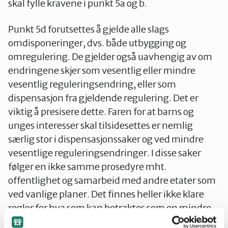
skal fylle kravene i punkt 5a og b.
Punkt 5d forutsettes å gjelde alle slags
omdisponeringer, dvs. både utbygging og
omregulering. De gjelder også uavhengig av om
endringene skjer som vesentlig eller mindre
vesentlig reguleringsendring, eller som
dispensasjon fra gjeldende regulering. Det er
viktig å presisere dette. Faren for at barns og
unges interesser skal tilsidesettes er nemlig
særlig stor i dispensasjonssaker og ved mindre
vesentlige reguleringsendringer. I disse saker
følger en ikke samme prosedyre mht.
offentlighet og samarbeid med andre etater som
ved vanlige planer. Det finnes heller ikke klare
regler for hva som kan betraktes som en mindre
vesentlig endring ut fra hensynet til barn og