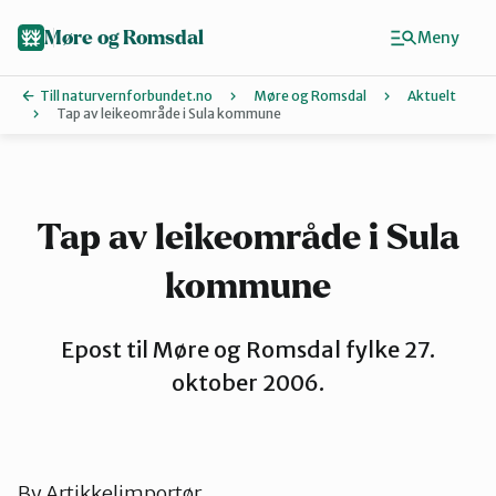
Hopp
til
Møre og Romsdal
Meny
hovedinnhold
Till naturvernforbundet.no
Møre og Romsdal
Aktuelt
Tap av leikeområde i Sula kommune
Finn ditt lokallag
Ålesund og omegn
Tap av leikeområde i Sula
kommune
Aure
Epost til Møre og Romsdal fylke 27.
Kristiansund og Averøy
oktober 2006.
Molde
By
Artikkelimportør