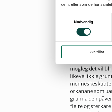
varmestrålinga som
dem, eller som de har samlet
varmare.
Samtykkevalg
Nødvendig
5. Dei øydeleggja
klimaendringar
Ikke tillat
Det er sannsynleg
mogleg det vil bl
likevel ikkje grun
menneskeskapte k
orkanane som uans
grunna den påverk
fleire og sterkare