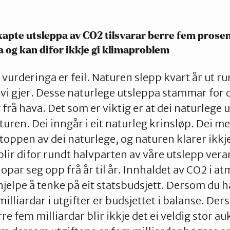
apte utsleppa av CO2 tilsvarar berre fem prosen
 og kan difor ikkje gi klimaproblem
 vurderinga er feil. Naturen slepp kvart år ut ru
i gjer. Desse naturlege utsleppa stammar for 
 frå hava. Det som er viktig er at dei naturlege 
naturen. Dei inngår i eit naturleg krinsløp. Dei
oppen av dei naturlege, og naturen klarer ikkje 
blir difor rundt halvparten av våre utslepp veran
par seg opp frå år til år. Innhaldet av CO2 i 
jelpe å tenke på eit statsbudsjett. Dersom du ha
illiardar i utgifter er budsjettet i balanse. De
e fem milliardar blir ikkje det ei veldig stor auk