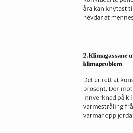
åra kan knytast t
hevdar at mennes
2. Klimagassane u
klimaproblem
Det er rett at ko
prosent. Derimot e
innverknad på kl
varmestråling frå
varmar opp jorda.