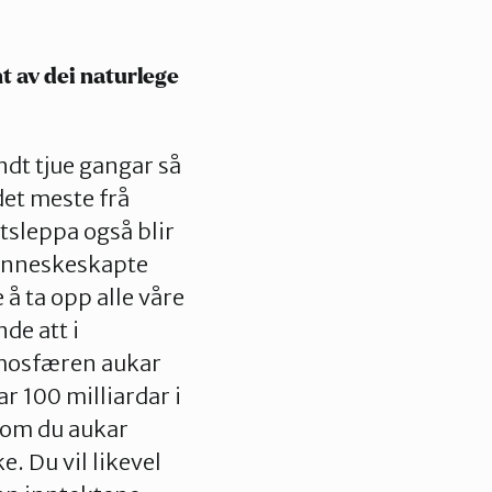
t av dei naturlege
ndt tjue gangar så
det meste frå
utsleppa også blir
 menneskeskapte
å ta opp alle våre
de att i
atmosfæren aukar
r 100 milliardar i
rsom du aukar
e. Du vil likevel