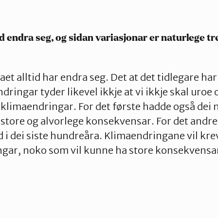
id endra seg, og sidan variasjonar er naturlege tr
maet alltid har endra seg. Det at det tidlegare ha
ringar tyder likevel ikkje at vi ikkje skal uroe 
limaendringar. For det første hadde også dei 
tore og alvorlege konsekvensar. For det andre e
d i dei siste hundreåra. Klimaendringane vil kre
ingar, noko som vil kunne ha store konsekvens