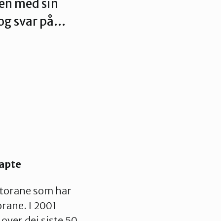
ten med sin
og svar på…
apte
ktorane som har
rane. I 2001
ver dei siste 50