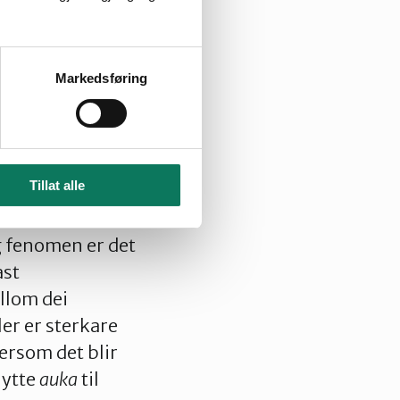
for at jorda blir
Markedsføring
apte
Tillat alle
ane. Det er
eg fenomen er det
ast
llom dei
er er sterkare
ersom det blir
nytte
auka
til