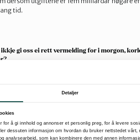
lem dersom utgiftene er fem milliardar høgare 
lang tid.
ikkje gi oss ei rett vermelding for i morgon, kor
år?
ell på kva vi kan seie sikkert om veret på kort si
i kallar klima). Det kan vere vanskeleg å seie o
Detaljer
er i dag. Derimot er det grunn til å tru at temp
høgare i juli enn i januar neste år. Forskjellen e
 dag til dag, har det likevel regelmessige seson
ookies
sse variasjonane er det strålinga inn til jorda s
 for å gi innhold og annonser et personlig preg, for å levere sos
deler dessuten informasjon om hvordan du bruker nettstedet vårt,
det av klimagassar i atmosfæren vil føre til at 
og analysearbeid, som kan kombinere den med annen informasjon d