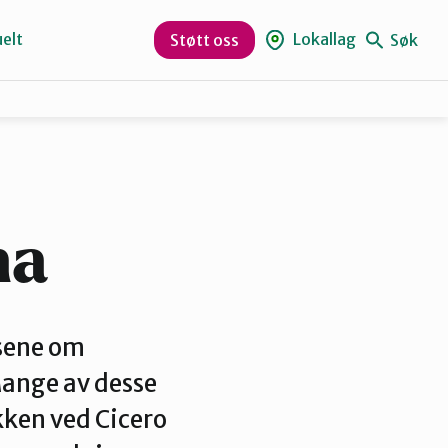
elt
Lokallag
Søk
Støtt oss
Kristiansund og Averøy
Rauma
ma
isene om
Mange av desse
kken ved Cicero