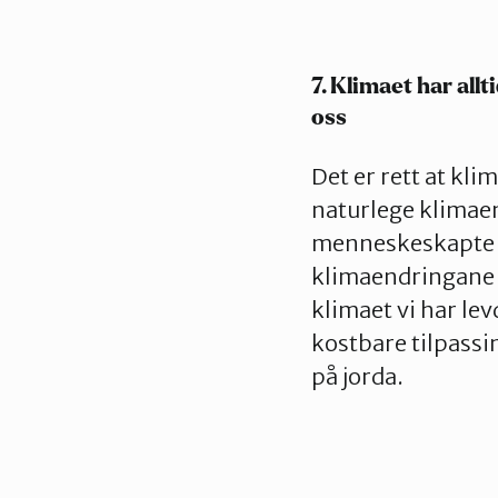
7. Klimaet har allt
oss
Det er rett at kli
naturlege klimaend
menneskeskapte k
klimaendringane s
klimaet vi har lev
kostbare tilpass
på jorda.