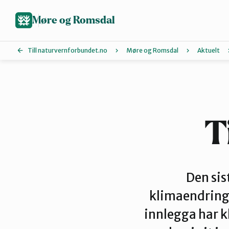
Hopp
til
Møre og Romsdal
hovedinnhold
Till naturvernforbundet.no
Møre og Romsdal
Aktuelt
Ålesund og omegn
Molde
T
Tingvoll
Den sis
klimaendringa
innlegga har k