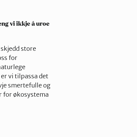
eng vi ikkje å uroe
r skjedd store
oss for
naturlege
r vi tilpassa det
vje smertefulle og
ar for økosystema