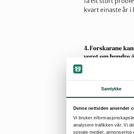
få eit stort prob
kvart einaste år i 
4. Forskarane kan 
veret om hundre 
Det er stor forskj
sikt (som er det v
Samtykke
i morgon enn det 
Tingvoll vil være 
variere mykje frå
Denne nettsiden anvender c
lengre tidsrom. De
Vi bruker informasjonskapsler
analysere trafikken vår. Vi 
at det auka innhal
sosiale medier, annonsering 