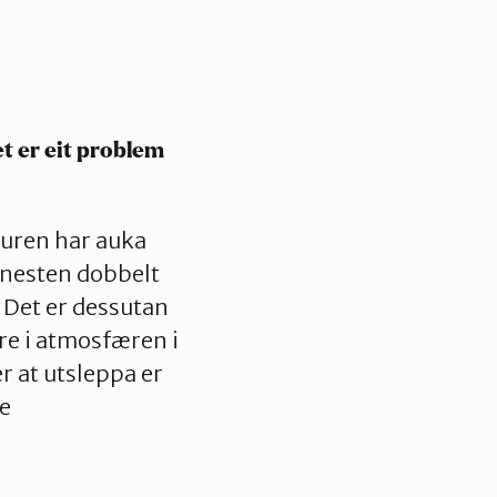
t er eit problem
turen har auka
 nesten dobbelt
 Det er dessutan
ere i atmosfæren i
r at utsleppa er
ge