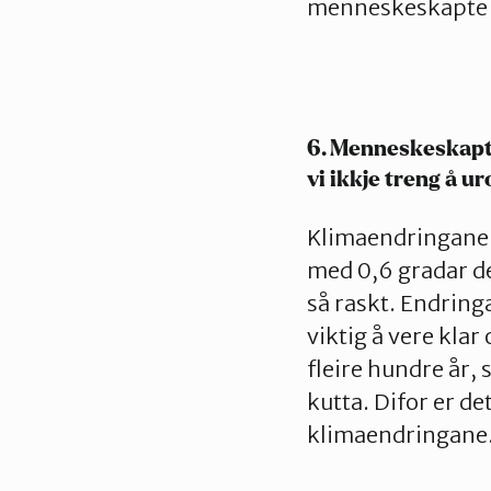
menneskeskapte 
6. Menneskeskapte
vi ikkje treng å ur
Klimaendringane h
med 0,6 gradar de
så raskt. Endring
viktig å vere klar
fleire hundre år, 
kutta. Difor er de
klimaendringane