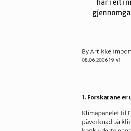
har i eit 
gjennomgan
By
Artikkelimpor
08.06.2006 19:41
1. Forskarane e
Klimapanelet til 
påverknad på klim
konkluderte pane