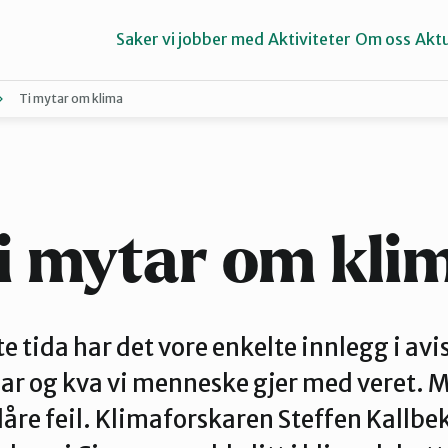
Saker vi jobber med
Aktiviteter
Om oss
Aktu
Ti mytar om klima
Aure
Ørsta og Volda
i mytar om kli
te tida har det vore enkelte innlegg i av
r og kva vi menneske gjer med veret. 
låre feil. Klimaforskaren Steffen Kallbe