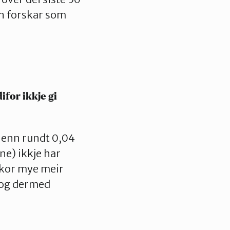
on forskar som
for ikkje gi
r enn rundt 0,04
ne) ikkje har
 kor mye meir
, og dermed