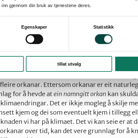
 går ut frå jorda blir att i atmosfæren og syter 
 inn gjennom din bruk av tjenestene deres.
Egenskaper
Statistikk
nde orkanane det siste året kjem av menneskesk
tillat utvalg
 at orkanane vil bli sterkare med klimaendring
i fleire orkanar. Ettersom orkanar er eit naturl
nlag for å hevde at
ein namngitt orkan
kan skuld
limaendringar. Det er ikkje mogleg å skilje me
ett kjem og dei som eventuelt kjem i tillegg ell
naden vi har på klimaet. Det vi kan seie er at d
 orkanar over tid, kan det vere grunnlag for å k