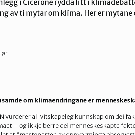
innlegg i Cicerone rydda litt i klimadebat
g av ti mytar om klima. Her er mytane 
tør
r usamde om klimaendringane er menneskesk
FN vurderer all vitskapeleg kunnskap om dei fa
aet – og ikkje berre dei menneskeskapte fakto
let at “mesteparten av oppvarminga observert o