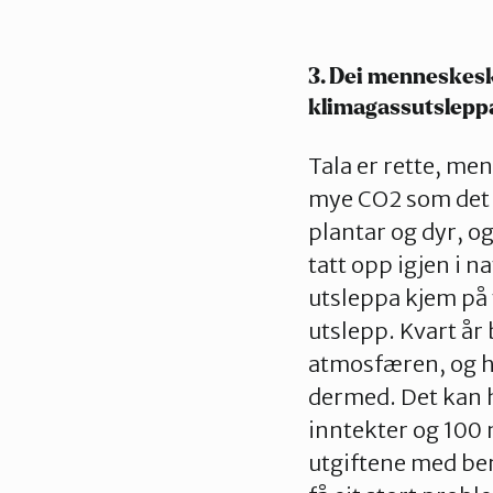
3. Dei menneskesk
klimagassutsleppa
Tala er rette, men
mye CO2 som det v
plantar og dyr, og
tatt opp igjen i 
utsleppa kjem på t
utslepp. Kvart år 
atmosfæren, og ho
dermed. Det kan h
inntekter og 100 m
utgiftene med berr