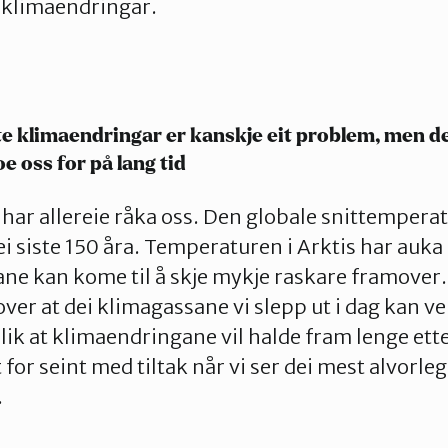
klimaendringar.
 klimaendringar er kanskje eit problem, men de
oe oss for på lang tid
ar allereie råka oss. Den globale snittempera
i siste 150 åra. Temperaturen i Arktis har auka
ane kan kome til å skje mykje raskare framover.
 over at dei klimagassane vi slepp ut i dag kan v
slik at klimaendringane vil halde fram lenge ette
t for seint med tiltak når vi ser dei mest alvorle
.