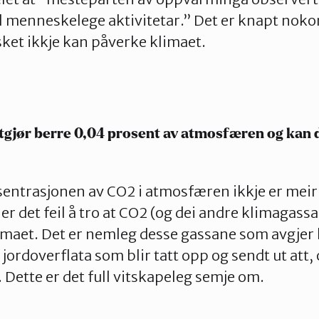
il menneskelege aktivitetar.” Det er knapt nok
ket ikkje kan påverke klimaet.
tgjør berre 0,04 prosent av atmosfæren og kan di
nsentrasjonen av CO2 i atmosfæren ikkje er mei
r det feil å tro at CO2 (og dei andre klimagassa
imaet. Det er nemleg desse gassane som avgjer
 jordoverflata som blir tatt opp og sendt ut att
 Dette er det full vitskapeleg semje om.