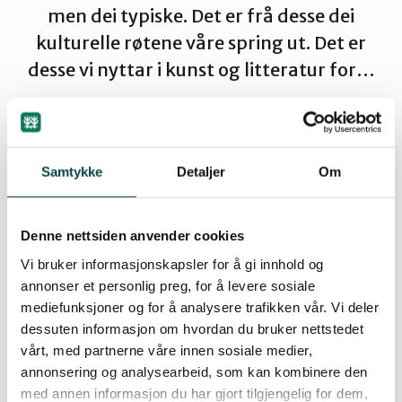
men dei typiske. Det er frå desse dei
Ørsta og Volda
kulturelle røtene våre spring ut. Det er
desse vi nyttar i kunst og litteratur for…
Rauma
Tingvoll
By
Artikkelimportør
Samtykke
Detaljer
Om
01.02.2005 11:17
Denne nettsiden anvender cookies
Vi bruker informasjonskapsler for å gi innhold og
Både resten av Urkeelva og landskapet rundt bør
annonser et personlig preg, for å levere sosiale
vernast, meiner Naturvernforbundet. Dersom ei
mediefunksjoner og for å analysere trafikken vår. Vi deler
rekke avbøtande tiltak blir sett i verk kan vi likevel
dessuten informasjon om hvordan du bruker nettstedet
akseptere ei skånsom utbygging her.
vårt, med partnerne våre innen sosiale medier,
annonsering og analysearbeid, som kan kombinere den
Kontaktperson for denne saka er Knut Festø, telefon
med annen informasjon du har gjort tilgjengelig for dem,