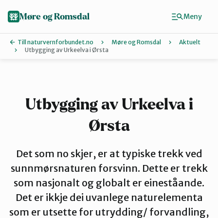
Hopp
til
Møre og Romsdal
Meny
hovedinnhold
Till naturvernforbundet.no
Møre og Romsdal
Aktuelt
Utbygging av Urkeelva i Ørsta
Finn ditt lokallag
Ålesund og omegn
Utbygging av Urkeelva i
Ørsta
Aure
Det som no skjer, er at typiske trekk ved
Kristiansund og Averøy
sunnmørsnaturen forsvinn. Dette er trekk
som nasjonalt og globalt er eineståande.
Det er ikkje dei uvanlege naturelementa
Molde
som er utsette for utrydding/ forvandling,