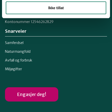
Epost: moreogromsdal@naturvernforbundet.no
Ikke tillat
Organisasjonsnummer 871367132
Kontonummer 12546262829
Snarveier
Samferdsel
Naturmangfold
Avfall og forbruk
Miljøgifter
Engasjer deg!