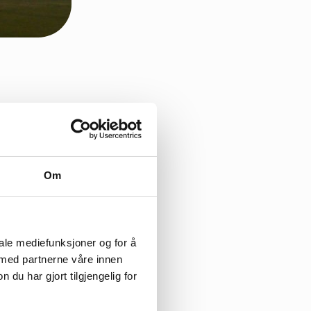
Om
over hundre kroner
iale mediefunksjoner og for å
 med partnerne våre innen
u har gjort tilgjengelig for
kje noko unnatak.
m skal til for å