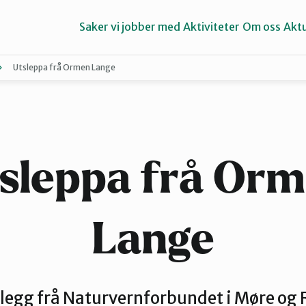
Saker vi jobber med
Aktiviteter
Om oss
Aktu
Utsleppa frå Ormen Lange
Aure
Ørsta og Volda
sleppa frå Or
Lange
legg frå Naturvernforbundet i Møre og