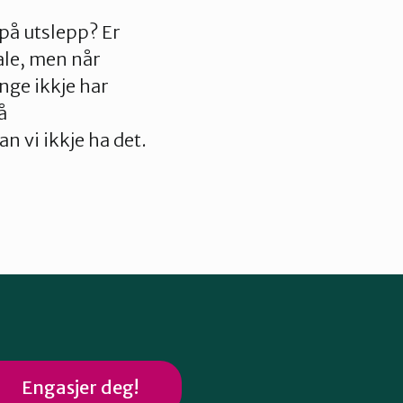
 på utslepp? Er
gale, men når
nge ikkje har
å
n vi ikkje ha det.
Engasjer deg!