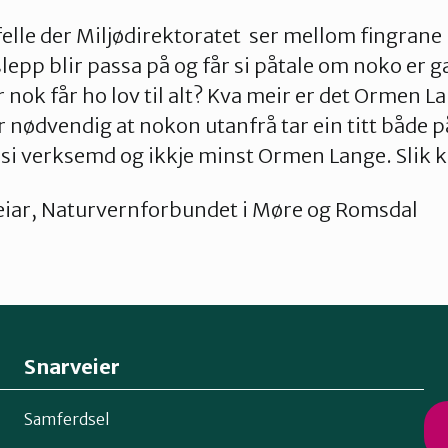
ilfelle der Miljødirektoratet ser mellom fingrane
slepp blir passa på og får si påtale om noko er 
nok får ho lov til alt? Kva meir er det Ormen La
r nødvendig at nokon utanfrå tar ein titt både p
 si verksemd og ikkje minst Ormen Lange. Slik ka
Leiar, Naturvernforbundet i Møre og Romsdal
Snarveier
Samferdsel