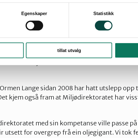
t. Men vi har ikkje ressursar så folk med slik 
Egenskaper
Statistikk
. Det er stort sett ikkje nokon andre organisasj
essursar til å vurdere dette heller.
et sin konklusjon var at her må samfunnet ta 
tillat utvalg
leppa ikkje blir større enn dei må vere og at de
som no er Miljødirektoratet skal vere samfunnet 
t Ormen Lange sidan 2008 har hatt utslepp opp t
Det kjem også fram at Miljødirektoratet har viss
ødirektoratet med sin kompetanse ville passe på 
ir utsett for overgrep frå ein oljegigant. Vi tok fe