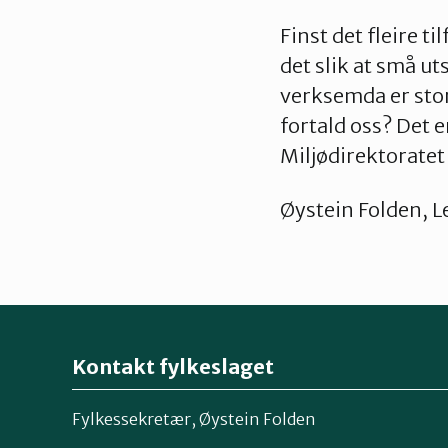
Finst det fleire t
det slik at små ut
verksemda er stor 
fortald oss? Det e
Miljødirektoratet
Øystein Folden, 
Kontakt fylkeslaget
Fylkessekretær, Øystein Folden