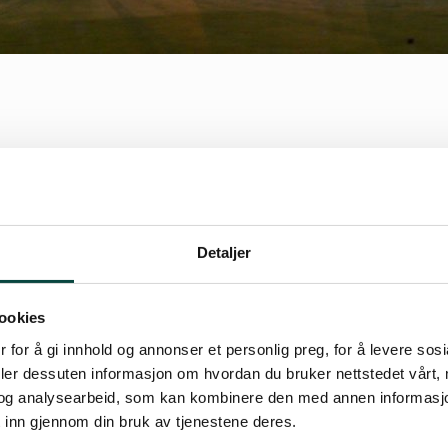
åg
Detaljer
ookies
lbake kom det ei pakke i posten. Portoen var på 
 for å gi innhold og annonser et personlig preg, for å levere sos
 søknaden frå Ormen Lange om utsleppsløyve.
deler dessuten informasjon om hvordan du bruker nettstedet vårt,
og analysearbeid, som kan kombinere den med annen informasjon d
ppsløyve er ofte kompliserte, og denne var ik
 inn gjennom din bruk av tjenestene deres.
t har nok tilgang til ein del av kompetansen so