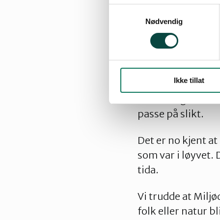
Samtykkevalg
vurdere noko slik
Nødvendig
arbeide i dagevis
kompetanse eller r
Naturvernforbund
Ikke tillat
kontrollere at uts
forsvarlege. Det 
passe på slikt.
Det er no kjent a
som var i løyvet. 
tida.
Vi trudde at Milj
folk eller natur bl