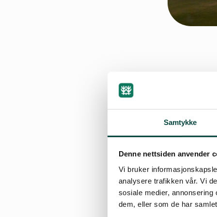
By
Øystein Solev
21.11.2014 17:13
Samtykke
Denne nettsiden anvender c
For ein del år ti
Vi bruker informasjonskapsler
og innhaldet var
analysere trafikken vår. Vi 
sosiale medier, annonsering 
Søknader om utsle
dem, eller som de har samlet
Naturvernforbunde