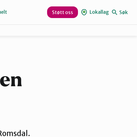
elt
Lokallag
Søk
Støtt oss
Kristiansund og Averøy
Rauma
men
 Romsdal.