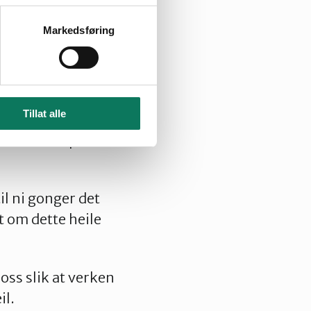
kompetanse kan
Markedsføring
onar som har
ansvar og
Tillat alle
i kan vere
sin reiskap for å
il ni gonger det
t om dette heile
oss slik at verken
il.