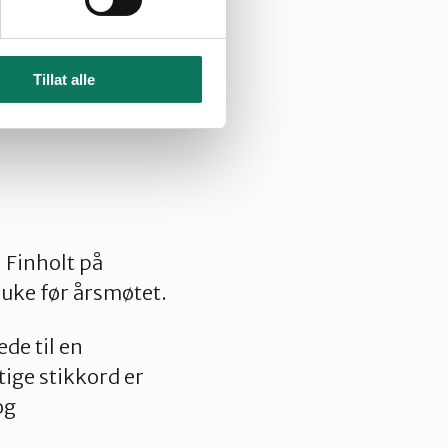
Tillat alle
 Finholt på
 uke før årsmøtet.
de til en
ige stikkord er
og