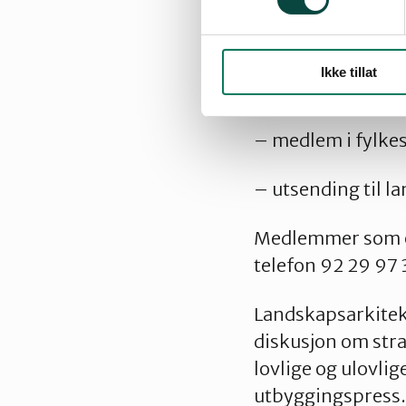
– valgkomité
Ikke tillat
– revisor
– medlem i fylke
– utsending til l
Medlemmer som øns
telefon 92 29 97 
Landskapsarkitek
diskusjon om stra
lovlige og ulovlig
utbyggingspress.