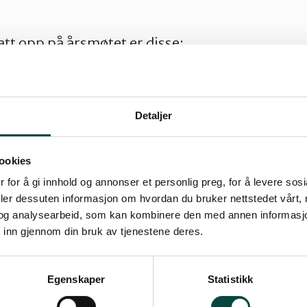
att opp på årsmøtet er disse:
tyrer
melding
Detaljer
egnskap
ookies
 for å gi innhold og annonser et personlig preg, for å levere sos
yret: Forslag til arbeidsplan
deler dessuten informasjon om hvordan du bruker nettstedet vårt,
og analysearbeid, som kan kombinere den med annen informasjon d
lagt av medlemmene.
 inn gjennom din bruk av tjenestene deres.
Egenskaper
Statistikk