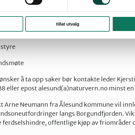
tillat utvalg
sstyre
andsmøte
ker å ta opp saker bør kontakte leder Kjersti
38 eller epost alesund(a)naturvern.no minst en
t Arne Neumann fra Ålesund kommune vil innle
ndsoneutfordringer langs Borgundfjorden. Vikt
e ferdselshindre, offentlige kjøp av friområder 