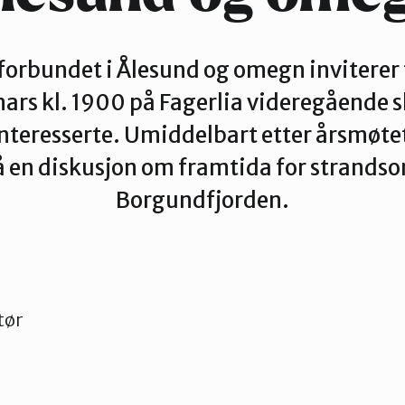
orbundet i Ålesund og omegn inviterer 
rs kl. 1900 på Fagerlia videregående s
interesserte. Umiddelbart etter årsmøtet
å en diskusjon om framtida for strandso
Borgundfjorden.
tør