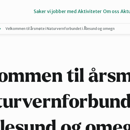
Saker vi jobber med
Aktiviteter
Om oss
Aktu
Velkommen til årsmøte i Naturvernforbundet i Ålesund og omegn
Aure
Ørsta og Volda
ommen til årsm
urvernforbund
lesund og ome