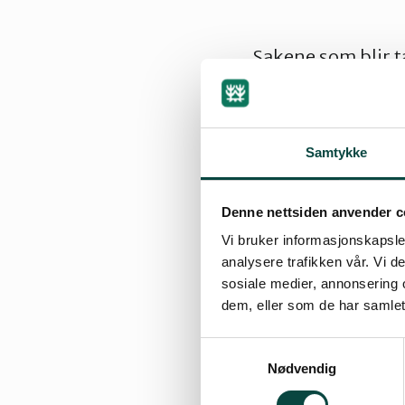
Sakene som blir t
Sak 1 Valg av ords
Sak 2 Styrets års
Samtykke
Sak 3 Revidert r
Denne nettsiden anvender c
Vi bruker informasjonskapsler
Sak 4 Saker fra st
analysere trafikken vår. Vi 
sosiale medier, annonsering 
Sak 5 Saker fram
dem, eller som de har samlet
Sak 6 Valg
Samtykkevalg
Nødvendig
– lokallagsstyre