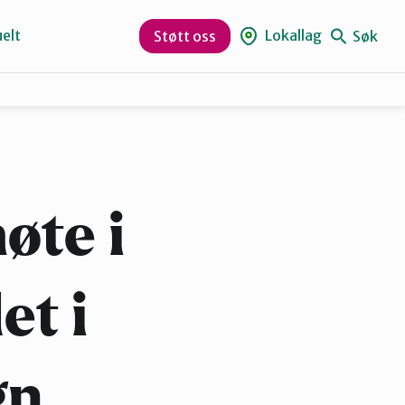
elt
Lokallag
Søk
Støtt oss
Kristiansund og Averøy
Rauma
øte i
et i
gn