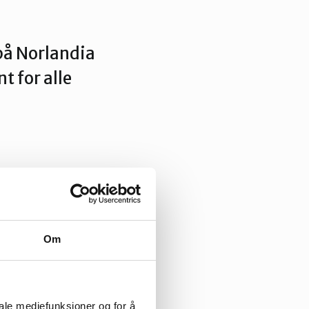
på Norlandia
t for alle
Om
iale mediefunksjoner og for å