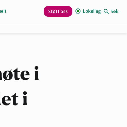
elt
Lokallag
Søk
Støtt oss
Kristiansund og Averøy
Rauma
øte i
et i