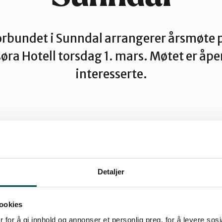
rbundet i Sunndal arrangerer årsmøte 
ra Hotell torsdag 1. mars. Møtet er åpen
interesserte.
tør
Detaljer
ookies
att opp på årsmøtet er disse:
 for å gi innhold og annonser et personlig preg, for å levere sos