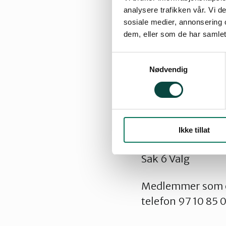
analysere trafikken vår. Vi 
Sak 1 Valg av ords
sosiale medier, annonsering 
dem, eller som de har samlet
Sak 2 Styrets års
Samtykkevalg
Nødvendig
Sak 3 Revidert r
Sak 4 Saker fra st
Sak 5 Saker fram
Ikke tillat
Sak 6 Valg
Medlemmer som øn
telefon 97 10 85 