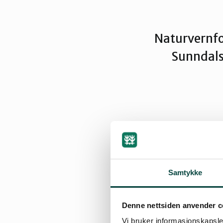
Naturvernfo
Sunndalsø
By
Artikkelimpor
12.02.2007 21:14
Samtykke
Denne nettsiden anvender c
Sakene som blir t
Vi bruker informasjonskapsler