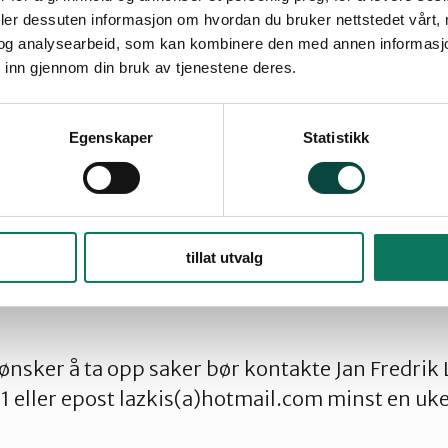
deler dessuten informasjon om hvordan du bruker nettstedet vårt,
tyrer
og analysearbeid, som kan kombinere den med annen informasjon d
 inn gjennom din bruk av tjenestene deres.
melding
Egenskaper
Statistikk
egnskap
yret: Forslag til arbeidsplan
lagt av medlemmene.
tillat utvalg
sker å ta opp saker bør kontakte Jan Fredrik 
01 eller epost lazkis(a)hotmail.com minst en uk