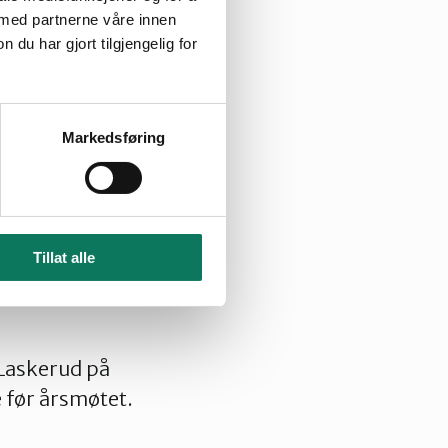
 med partnerne våre innen
u har gjort tilgjengelig for
Markedsføring
Tillat alle
Laskerud på
e før årsmøtet.