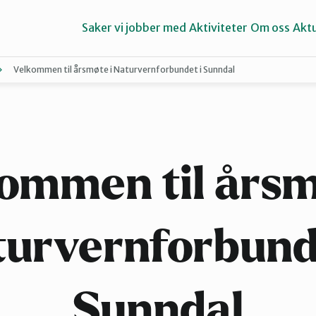
Saker vi jobber med
Aktiviteter
Om oss
Aktu
Velkommen til årsmøte i Naturvernforbundet i Sunndal
Aure
Ørsta og Volda
ommen til årsm
urvernforbund
Sunndal