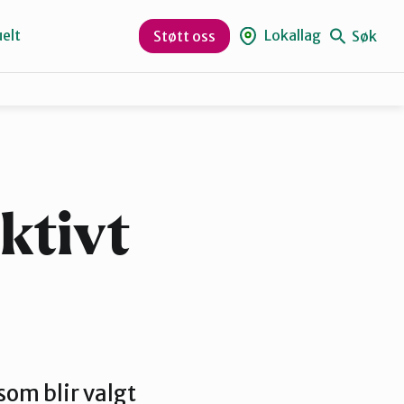
elt
Lokallag
Søk
Støtt oss
Kristiansund og Averøy
Rauma
ktivt
som blir valgt