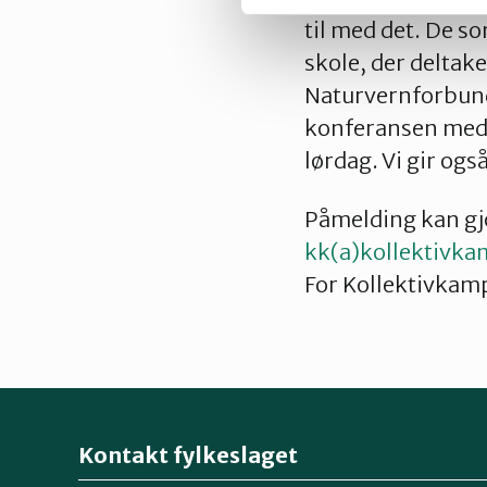
til med det. De s
skole, der deltak
Naturvernforbund
konferansen med 
lørdag. Vi gir og
Påmelding kan gj
kk(a)kollektivk
For Kollektivka
Kontakt fylkeslaget