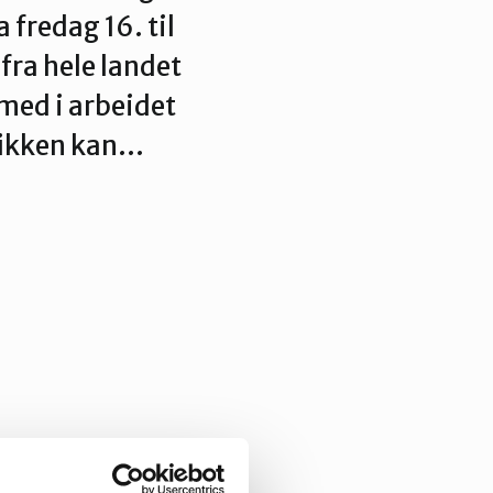
a fredag 16. til
 fra hele landet
 med i arbeidet
afikken kan…
ant annet