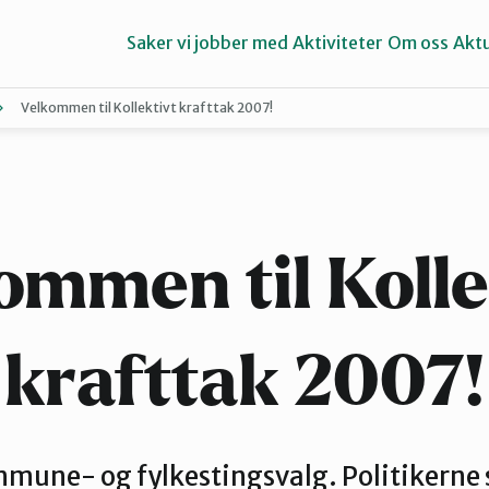
Saker vi jobber med
Aktiviteter
Om oss
Aktu
Velkommen til Kollektivt krafttak 2007!
Aure
Ørsta og Volda
ommen til Kolle
krafttak 2007!
ommune- og fylkestingsvalg. Politikerne 