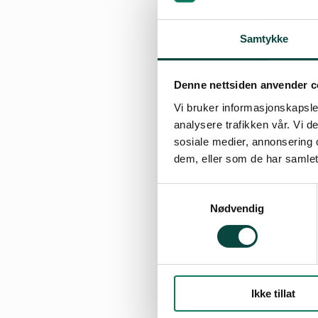
følgende innledn
Hvilke virkem
Samtykke
v/ Bård Nord
Hvorfor er ko
Denne nettsiden anvender c
Vi bruker informasjonskapsler
Hvorfor skade
analysere trafikken vår. Vi 
v/ Aud Tennøy
sosiale medier, annonsering 
Belønningsor
dem, eller som de har samlet
v/ Erik Natv
Samtykkevalg
Nødvendig
I tillegg kan vi f
avslutningsmidd
Det strekker seg f
1800 lørdag 17. f
Ikke tillat
Bristol i Oslo. Fo