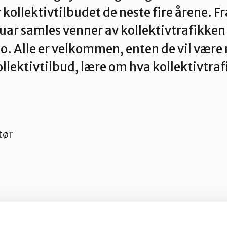
 kollektivtilbudet de neste fire årene. Fr
uar samles venner av kollektiv­trafikken
slo. Alle er velkommen, enten de vil være
ollektivtilbud, lære om hva kollektivtr
tør
erd med å falle på plass og vi kan friste med bl