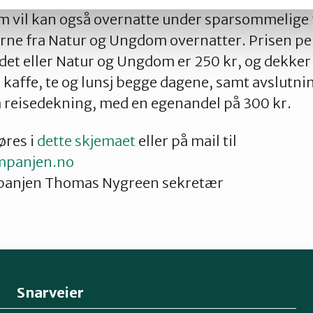
om vil kan også overnatte under sparsommelige 
erne fra Natur og Ungdom overnatter. Prisen per
et eller Natur og Ungdom er 250 kr, og dekker 
kaffe, te og lunsj begge dagene, samt avslutn
så reisedekning, med en egenandel på 300 kr.
øres i
dette skjemaet
eller på mail til
ampanjen.no
mpanjen Thomas Nygreen sekretær
Snarveier