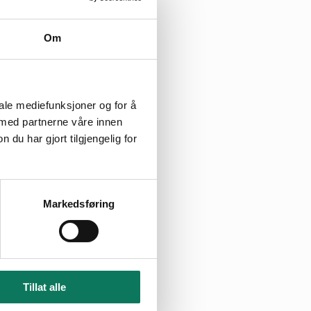
Om
g
iale mediefunksjoner og for å
 med partnerne våre innen
u har gjort tilgjengelig for
Markedsføring
r, til middagen kl
lene til Hotell
Tillat alle
, hjelper vi gjerne