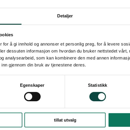
inger:
idler trenger kollektivtrafikken?
Detaljer
heim, Transportøkonomisk institutt
llektivtrafikk miljøvennlig v/ Vestlandsforskin
ookies
 for å gi innhold og annonser et personlig preg, for å levere sos
r Norges veipolitikk miljøet?
deler dessuten informasjon om hvordan du bruker nettstedet vårt,
, Norsk institutt for by- og regionsforskning
og analysearbeid, som kan kombinere den med annen informasjon d
dningen, hva er den og fungerer den?
 inn gjennom din bruk av tjenestene deres.
ig, Bergen Natur og Ungdom
Egenskaper
Statistikk
riste med politikerdebatt og den tradisjonelle
agen.
ra kl 1000 (registrering 1030) fredag 16. februa
ebruar. Konferansen finner sted i konferanseloka
tillat utvalg
r de som trenger overnatting fra fredag til lørdag