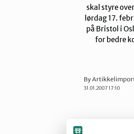
skal styre over
lørdag 17. febr
på Bristol i O
for bedre k
By
Artikkelimpor
31.01.2007 17:10
Programmet er i f