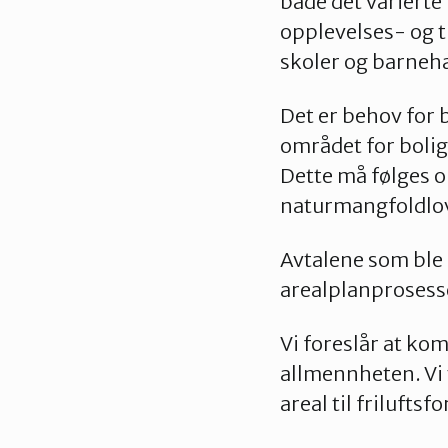
både det variert
opplevelses- og t
skoler og barneh
Det er behov for 
området for bolig
Dette må følges o
naturmangfoldlo
Avtalene som ble l
arealplanprosesser
Vi foreslår at ko
allmennheten. Vi v
areal til frilufts