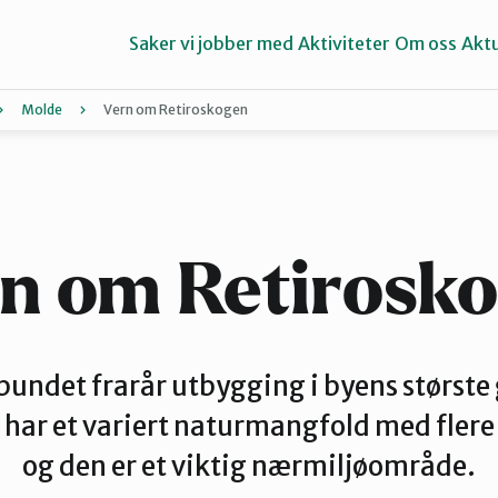
Saker vi jobber med
Aktiviteter
Om oss
Aktu
Molde
Vern om Retiroskogen
Aure
Ørsta og Volda
n om Retirosk
undet frarår utbygging i byens størst
har et variert naturmangfold med flere 
og den er et viktig nærmiljøområde.