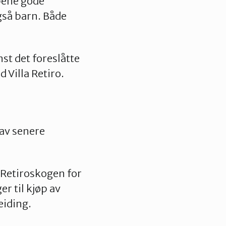
pene gode
gså barn. Både
st det foreslåtte
 Villa Retiro.
 av senere
e Retiroskogen for
er til kjøp av
beiding.