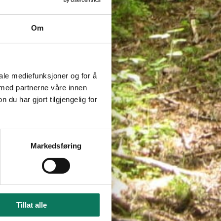
Om
iale mediefunksjoner og for å
 med partnerne våre innen
u har gjort tilgjengelig for
Markedsføring
Tillat alle