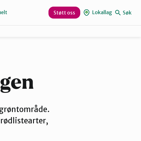
elt
Lokallag
Søk
Støtt oss
Kristiansund og Averøy
Rauma
ogen
e grøntområde.
rødlistearter,