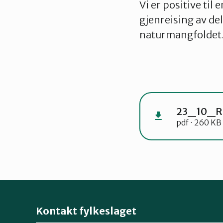
Vi er positive ti
gjenreising av de
naturmangfoldet
23_10_Re
pdf · 260 KB
Kontakt fylkeslaget