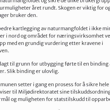
e naturmangfoldet og sikre de ulike brukergrup
urmuligheter året rundt. Skogen er viktig for o
ager bruker den.
bedre kartlegging av naturmangfoldet i ikke min
er i nord og området for næringsvirksomhet ved
pp med en grundig vurdering etter kravene i
ven.
agt til grunn for utbygging førte til en binding
. Slik binding er ulovlig.
mmunen setter i gang en prosess for å sikre hel
iser til Miljødirektoratet sine tilskuddsordning
formål og muligheten for statstilskudd til oppar