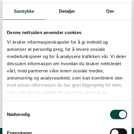
sluttbehandlingsløsninger enn
Ørsta og Volda
forbrenning.
Samtykke
Detaljer
Om
Rauma
Denne nettsiden anvender cookies
By
Artikkelimportør
Vi bruker informasjonskapsler for å gi innhold og
10.03.2005 16:15
annonser et personlig preg, for å levere sosiale
Tingvoll
mediefunksjoner og for å analysere trafikken vår. Vi deler
dessuten informasjon om hvordan du bruker nettstedet
vårt, med partnerne våre innen sosiale medier,
Hildur Rødstøl kan kontaktes på telefon 70 15 42
annonsering og analysearbeid, som kan kombinere den
94.
med annen informasjon du har gjort tilgjengelig for dem,
eller som de har samlet inn gjennom din bruk av
Les brevet til Giske, Sula og Ålesund
tjenestene deres.
Samtykkevalg
Nødvendig
Egenskaper