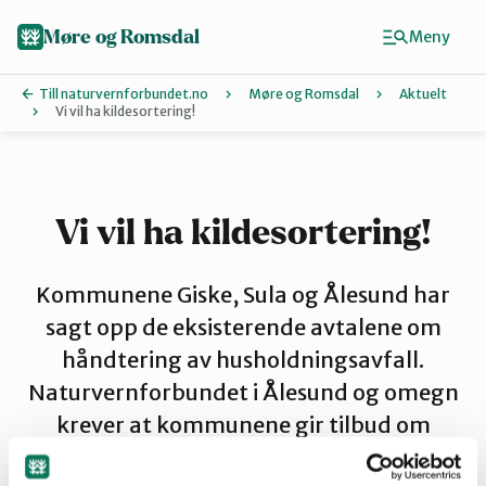
Hopp
til
Møre og Romsdal
Meny
hovedinnhold
Till naturvernforbundet.no
Møre og Romsdal
Aktuelt
Vi vil ha kildesortering!
Finn ditt lokallag
Ålesund og omegn
Vi vil ha kildesortering!
Aure
Kommunene Giske, Sula og Ålesund har
sagt opp de eksisterende avtalene om
håndtering av husholdningsavfall.
Kristiansund og Averøy
Naturvernforbundet i Ålesund og omegn
krever at kommunene gir tilbud om
Molde
kildesortering, og at det vurderes andre