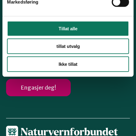
Markedsføring
Snarveier
Samferdsel
Tillat alle
Naturmangfold
Avfall og forbruk
tillat utvalg
Miljøgifter
Ikke tillat
Engasjer deg!