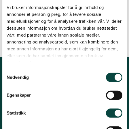
mai er med i trekningen av
Vi bruker informasjonskapsler for å gi innhold og
energirådgivning og strømsparende utstyr
Ørsta og Volda
annonser et personlig preg, for å levere sosiale
til en verdi av 50.000 kroner.
mediefunksjoner og for å analysere trafikken vår. Vi deler
dessuten informasjon om hvordan du bruker nettstedet
Rauma
vårt, med partnerne våre innen sosiale medier,
annonsering og analysearbeid, som kan kombinere den
By
Artikkelimportør
med annen informasjon du har gjort tilgjengelig for dem,
Tingvoll
18.01.2006 20:13
eller som de har samlet inn gjennom din bruk av
tjenestene deres.
Samtykkevalg
Kontakt fylkeslaget
Nødvendig
Fylkessekretær, Øystein Folden
Egenskaper
Telefon: 91812542
Epost: moreogromsdal@naturvernforbundet.no
Statistikk
Organisasjonsnummer 871367132
Kontonummer 12546262829