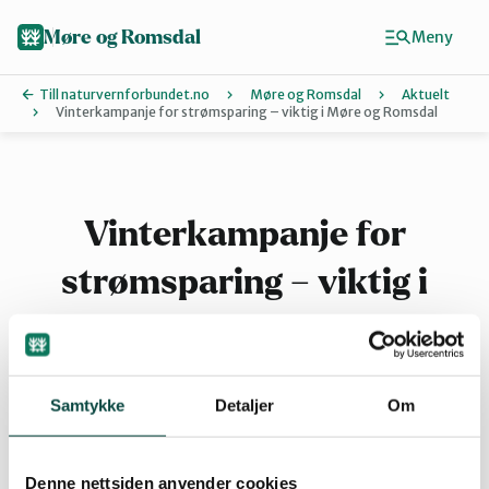
Hopp
til
Møre og Romsdal
Meny
hovedinnhold
Till naturvernforbundet.no
Møre og Romsdal
Aktuelt
Vinterkampanje for strømsparing – viktig i Møre og Romsdal
Finn ditt lokallag
Ålesund og omegn
Vinterkampanje for
strømsparing – viktig i
Aure
Møre og Romsdal
Kristiansund og Averøy
Det skal lønne seg å gjøre bevisste
Samtykke
Detaljer
Om
energivalg. Alle som ringer Enovas
Molde
rådgivningstelefon 800 49 003 innen 15.
Denne nettsiden anvender cookies