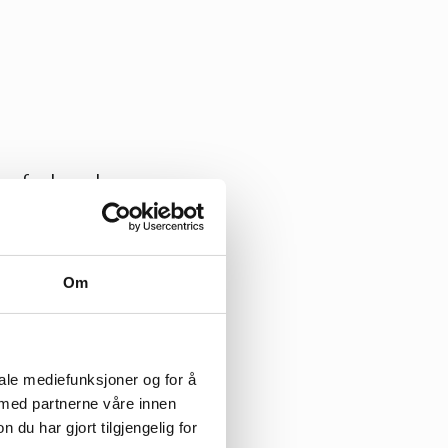
ernforbund.
ller opp der natur
tbygging, trygg
Om
dlemmer og
l å bli med som
iale mediefunksjoner og for å
 med partnerne våre innen
u har gjort tilgjengelig for
ge arbeidsområder