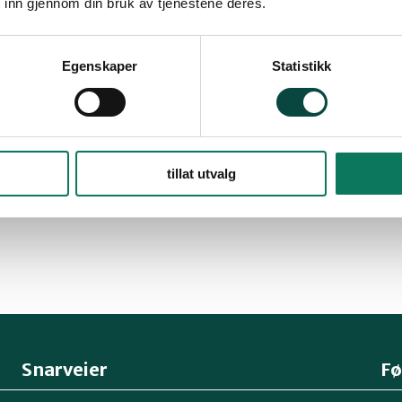
 inn gjennom din bruk av tjenestene deres.
tuelle aktiviteter.
Egenskaper
Statistikk
rmasjon:
tillat utvalg
Snarveier
Fø