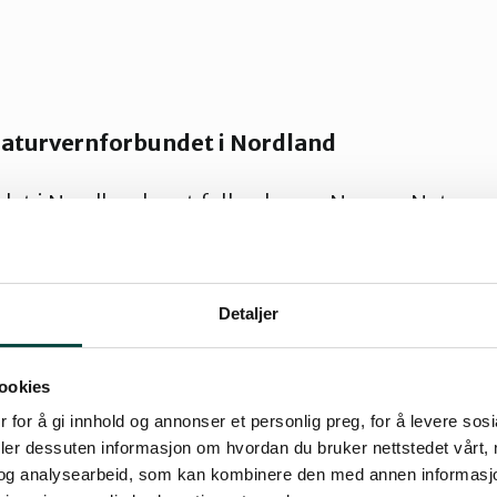
aturvernforbundet i Nordland
et i Nordlander et fylkeslag av Norges Naturv
t arbeider for natur og miljø i Nordland. Vi sti
 om det gjelder klimaendringer eller vassdragsu
ale eventyrskog.
Detaljer
et er en frivillig organisasjon. Engasjerte me
ookies
r viktigste ressurs. Vi vil gjerne invitere deg ti
 for å gi innhold og annonser et personlig preg, for å levere sos
turvernarbeidet!
deler dessuten informasjon om hvordan du bruker nettstedet vårt,
og analysearbeid, som kan kombinere den med annen informasjon d
en til venstre finner du en oversikt over vikti