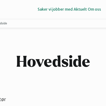
Saker vi jobber med
Aktuelt
Om oss
dside
Narvik
Sør-Helgeland
Hovedside
tør