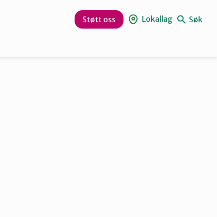
Lokallag
Søk
Støtt oss
Rana
Vesterålen