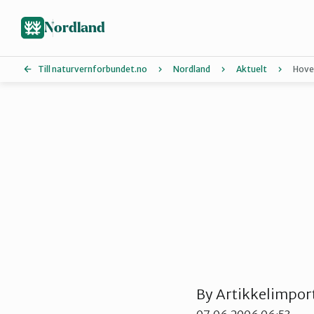
Hopp
til
Nordland
hovedinnhold
Till naturvernforbundet.no
Nordland
Aktuelt
Hove
Lofoten
Salten
Ytre-Helgeland
By
Artikkelimpor