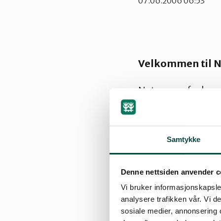
07.06.2006 06:53
Velkommen til N
Naturvernforbund
Naturvernforbunde
er truet, uansett
mat eller din lok
Samtykke
Naturvernforbund
Denne nettsiden anvender c
naturvernere er vå
Vi bruker informasjonskapsler
støttespiller i na
analysere trafikken vår. Vi 
sosiale medier, annonsering 
I den grønne marg