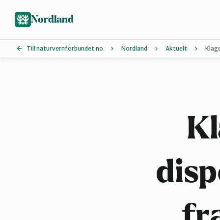
Hopp
til
Nordland
hovedinnhold
Till naturvernforbundet.no
Nordland
Aktuelt
Klage
Lofoten
Salten
Kl
Ytre-Helgeland
disp
fr