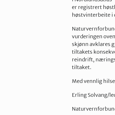
er registrert høs
høstvinterbeite i
Naturvernforbunde
vurderingen ovenf
skjønn avklares g
tiltakets konsekv
reindrift, næring
tiltaket.
Med vennlig hils
Erling Solvang/le
Naturvernforbund