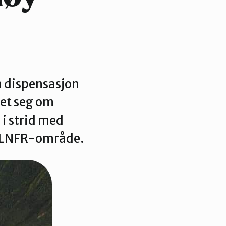
 dispensasjon
 det seg om
i strid med
ent LNFR-område.