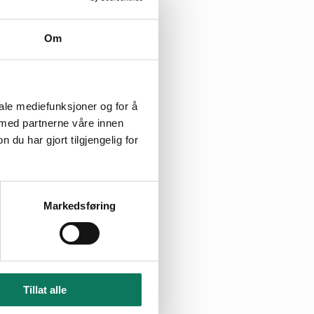
iden av
Om
ert (juni-
ong. Planlagt
øre 3.600 m3 per
 Området er i
iale mediefunksjoner og for å
 med partnerne våre innen
u har gjort tilgjengelig for
, herunder
ndet i Nordland
Markedsføring
9-1. Søker
 og profilere
 planlegges
Tillat alle