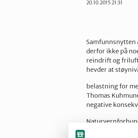
20.10.2015 21:31
Samfunnsnytten av
derfor ikke på noe
reindrift og friluf
hevder at støynivå
belastning for men
Thomas Kuhmunen u
negative konsekve
Naturvernforbunde
sakens omtale i m