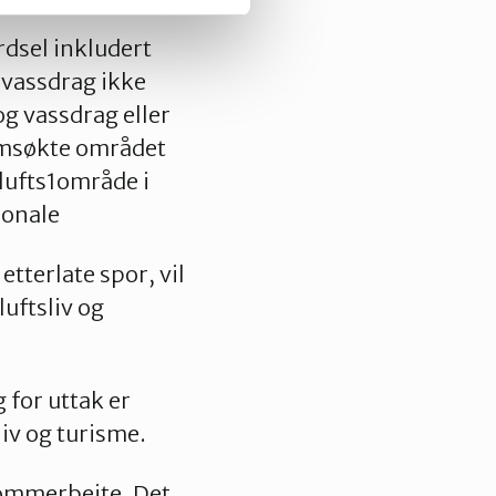
dsel inkludert
 vassdrag ikke
og vassdrag eller
 omsøkte området
ilufts1område i
jonale
etterlate spor, vil
luftsliv og
 for uttak er
liv og turisme.
sommerbeite. Det