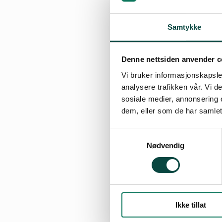
Dispensasjonssøkn
Samtykke
Storglomvatnet ti
september), og nø
uttak første år e
Denne nettsiden anvender c
år. Tiltaket skal 
Vi bruker informasjonskapsler
analysere trafikken vår. Vi 
kommuneplanens a
sosiale medier, annonsering 
dem, eller som de har samlet
Med bakgrunn i N
fylkesplanen og r
Samtykkevalg
følgende begrunn
Nødvendig
Det foreligger gr
argumenterer for 
Svartisen og Mel
Ikke tillat
helikopterfrakt i