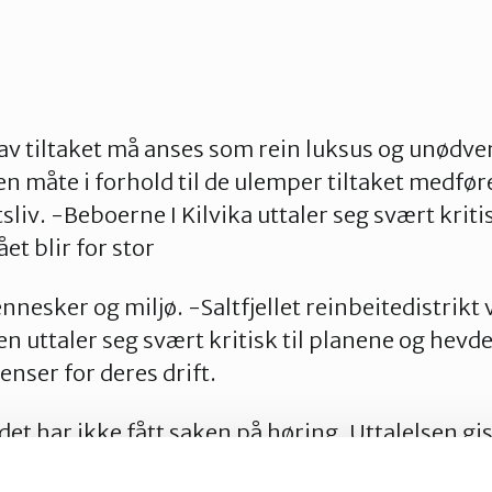
 tiltaket må anses som rein luksus og unødven
n måte i forhold til de ulemper tiltaket medføre
tsliv. -Beboerne I Kilvika uttaler seg svært kritis
et blir for stor
nesker og miljø. -Saltfjellet reinbeitedistrikt 
ttaler seg svært kritisk til planene og hevder 
nser for deres drift.
t har ikke fått saken på høring. Uttalelsen gi
edia.