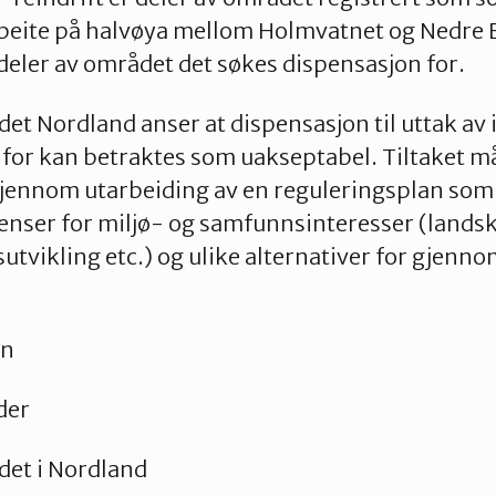
tbeite på halvøya mellom Holmvatnet og Nedre 
 deler av området det søkes dispensasjon for.
t Nordland anser at dispensasjon til uttak av is
or kan betraktes som uakseptabel. Tiltaket må
jennom utarbeiding av en reguleringsplan som 
enser for miljø- og samfunnsinteresser (landskap
sutvikling etc.) og ulike alternativer for gjenn
en
der
et i Nordland