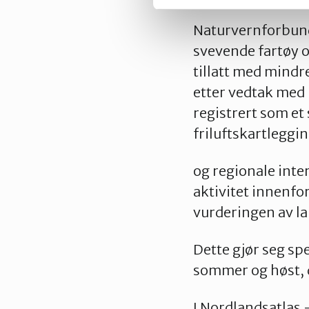
Naturvernforbund
svevende fartøy o
tillatt med mindr
etter vedtak med 
registrert som et
friluftskartleggi
og regionale inter
aktivitet innenfo
vurderingen av l
Dette gjør seg sp
sommer og høst, da
I Nordlandsatlas 