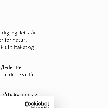
dig, og det står
r for natur,
k til tiltaket og
v/leder Per
at dette vil få
s på bakgrunn av