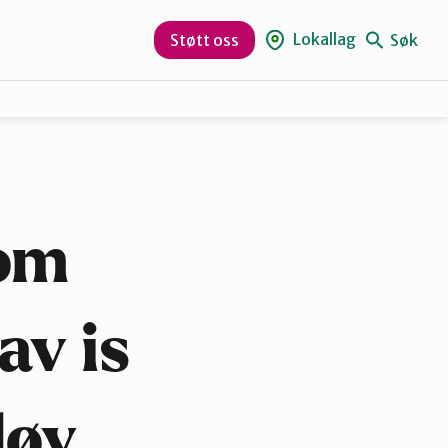
Lokallag
Søk
Støtt oss
Rana
Vesterålen
 om
av is
løy