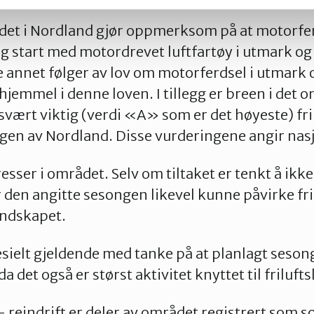
et i Nordland gjør oppmerksom på at motorfer
g start med motordrevet luftfartøy i utmark og
e annet følger av lov om motorferdsel i utmark 
hjemmel i denne loven. I tillegg er breen i det
 svært viktig (verdi «A» som er det høyeste) fr
ngen av Nordland. Disse vurderingene angir nas
esser i området. Selv om tiltaket er tenkt å ikke 
r den angitte sesongen likevel kunne påvirke fri
andskapet.
esielt gjeldende med tanke på at planlagt sesong
 det også er størst aktivitet knyttet til frilufts
– reindrift er deler av området registrert som 