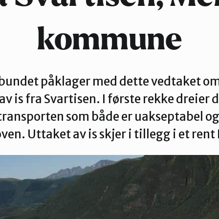
kommune
bundet påklager med dette vedtaket om
av is fra Svartisen. I første rekke dreier
transporten som både er uakseptabel og 
en. Uttaket av is skjer i tillegg i et r