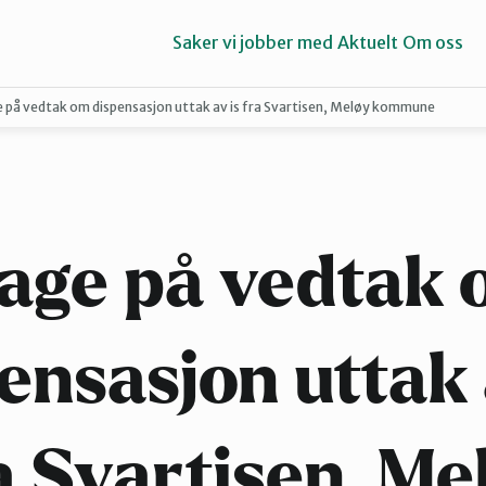
Saker vi jobber med
Aktuelt
Om oss
 på vedtak om dispensasjon uttak av is fra Svartisen, Meløy kommune
Narvik
Sør-Helgeland
age på vedtak
ensasjon uttak 
a Svartisen, Me