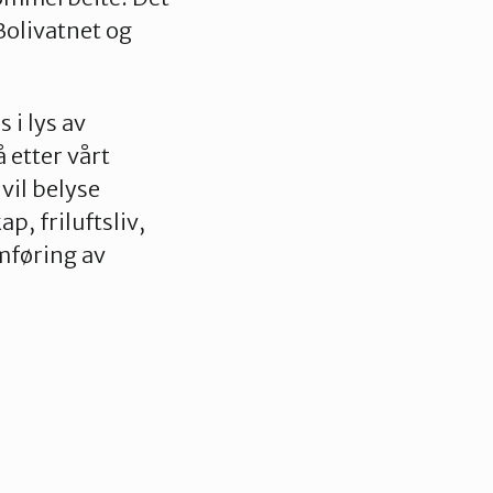
Bolivatnet og
 i lys av
 etter vårt
vil belyse
, friluftsliv,
omføring av