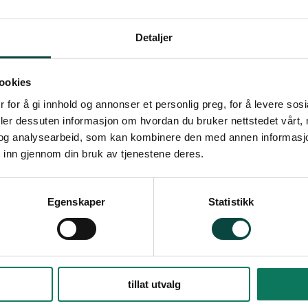
aden gjelder uttak av is fra Svartisen på vests
Detaljer
l kommersielt salg. Tiltaket vil være sesongbas
dvendig utstyr fjernes ved slutten av hver ses
r ca. 160 m3, mens full produksjon antas å utgj
ookies
ikke berøre Saltfjellet – Svartisen nasjonalpark.
 for å gi innhold og annonser et personlig preg, for å levere sos
deler dessuten informasjon om hvordan du bruker nettstedet vårt,
realdel avsatt til rent LNFR-område.
og analysearbeid, som kan kombinere den med annen informasjon d
 inn gjennom din bruk av tjenestene deres.
aturmangfoldloven og Plan- og bygningsloven
ikspolitiske retningslinjer, gir Naturvernforbu
else for klagen.
Egenskaper
Statistikk
unngitt søknad, jf. plan- og bygningslovens § 1
at tiltaket vil skape arbeidsplasser i kommunen
øy kommune. I søknaden opplyses det om at det
tillat utvalg
nn og ut av området.