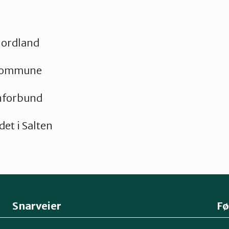
Nordland
skommune
nforbund
et i Salten
Snarveier
Fø