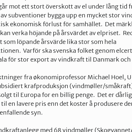
år mot ett stort överskott av el under lång tid 
 av subventioner bygga upp en mycket stor vi
isk ekonomisk förlust för samhället. Det märkl
t kan verka höjande på årsvärdet av elpriset. Re
 som löpande årsvärde lika stor som hela
ionen. Varför ska svenska folket genom elcert
la för stor export av vindkraft til Danmark och
tninger fra økonomiprofessor Michael Hoel, Ui
subsidiert krafproduksjon (vindmøller/småkraft
olgt til Europa for en billig penge. Det er dårli
til en lavere pris enn det koster å produsere de
enfallende syn.
indkraftanlegg med 68 vindmøller (Skogvannet