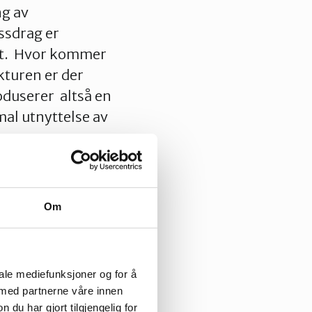
ng av
ssdrag er
ert. Hvor kommer
kturen er der
oduserer altså en
mal utnyttelse av
Om
så har
 den økonomiske
inger for hvilket
iale mediefunksjoner og for å
ge vannkraftverk i
 med partnerne våre innen
t totale
u har gjort tilgjengelig for