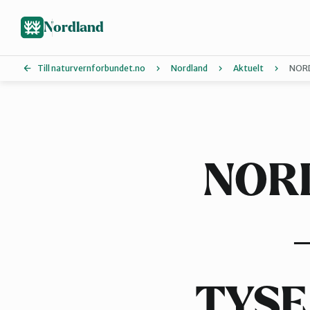
Hopp
til
Nordland
hovedinnhold
Till naturvernforbundet.no
Nordland
Aktuelt
NORD
Lofoten
Salten
NOR
Ytre-Helgeland
TYSF