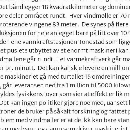
 Det båndlegger 18 kvadratkilometer og domine
ore deler området rundt. Hver vindmølle er 70
roterende vingene 83 meter. De synes på flere
duksjonen for hele anlegget bare på litt over 10
den ene vannkraftstasjonen Tondstad som ligge
 Det puslete utbyttet av et enormt maskineri kan
ndmøllene går rundt. I et varmekraftverk går m
pr. minutt. Det kan kanskje levere en million 
 maskineriet gå med turtallet 15 omdreininger
 går leveransen ned fra 1 million til 5000 kilowa
yldes fysikkens lover som sier at effekt er lik
Det kan ingen politiker gjøre noe med, uanset
kroner de bruker på såkalt forskning og fatttet 
oblem med vindmøller er at de ikk kan bare stan
 kan med vann og damp som driver maskineriet 