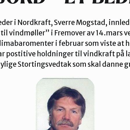
der i Nordkraft, Sverre Mogstad, innleder
til vindmøller” i Fremover av 14.mars ve
limabaromenter i februar som viste at h
r postitive holdninger til vindkraft på l
ylige Stortingsvedtak som skal danne g