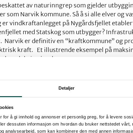
eskattet av naturinngrep som gjelder utbyggi
r som Narvik kommune. Så å si alle elver og va
gg er vindkraftanlegget på Nygårdsfjellet etabl
nfjellet med Statskog som utbygger? Infrastru
v. Narvik er definitiv en “kraftkommune” og pr
ktrisk kraft. Et illustrende eksempel på maksi
 elproduksjon i en kommune.
r et estimert kraftoverskudd på 40 %.
Detaljer
iskusjonen om vindmøller til elkraftproduksjon 
økonomer selv gitt uttrykt for stor skepsis til
ookies
 vindmøller. Det er av bransjen foretatt beregn
 for å gi innhold og annonser et personlig preg, for å levere sos
gger i fornybar energi ved å oppgradere samtli
deler dessuten informasjon om hvordan du bruker nettstedet vårt,
 10 (ti) ganger mer kraft enn hva som ligger i de
og analysearbeid, som kan kombinere den med annen informasjon d