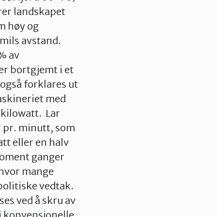
rer landskapet
 m høy og
 mils avstand.
 % av
r bortgjemt i et
 også forklares ut
askineriet med
kilowatt. Lar
 pr. minutt, som
tt eller en halv
 moment ganger
t hvor mange
politiske vedtak.
ses ved å skru av
i konvensjonelle