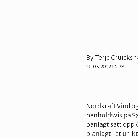
By
Terje Cruicks
16.03.2012 14:28
Nordkraft Vind og
henholdsvis på Sø
panlagt satt opp 6
planlagt i et uni