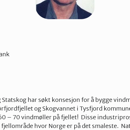
hank
 Statskog har søkt konsesjon for å bygge vindm
rfjordfjellet og Skogvannet i Tysfjord kommune
0 – 70 vindmøller på fjellet! Disse industripros
kt fjellområde hvor Norge er på det smaleste. 