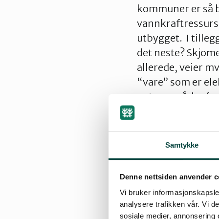
kommuner er så b
vannkraftressurse
utbygget. I tille
det neste? Skjome
allerede, veier m
“vare” som er ele
naturområder for
Nordland fylke ha
Samtykke
Når det gjelder d
kraftbransjen og 
Denne nettsiden anvender c
nytten av å bygge
Vi bruker informasjonskapsler
potensiale som li
analysere trafikken vår. Vi 
Norge. Det skal gi
sosiale medier, annonsering 