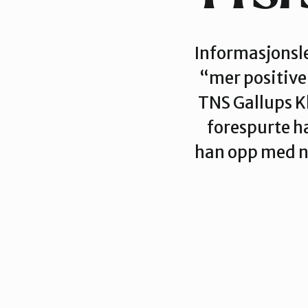
Informasjonsle
“mer positive 
TNS Gallups K
forespurte ha
han opp med n