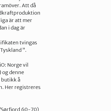
framöver. Att då
ndkraftproduktion
iga är att mer
dan i dag är
ifikaten tvingas
 Tyskland ”.
O: Norge vil
) og denne
g butikk å
n. Her registreres
/Sørfjord 60-70)