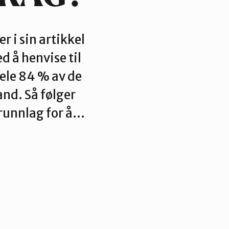
 i sin artikkel
d å henvise til
ele 84 % av de
and. Så følger
runnlag for å…