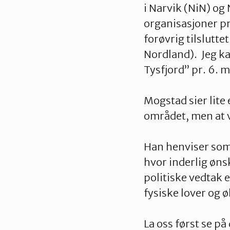
i Narvik (NiN) og
organisasjoner pr
forøvrig tilslutte
Nordland). Jeg ka
Tysfjord” pr. 6. m
Mogstad sier lite
området, men at v
Han henviser som 
hvor inderlig øns
politiske vedtak e
fysiske lover og
La oss først se p