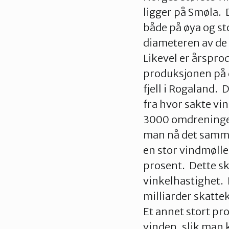
ligger på Smøla.
både på øya og st
diameteren av de 
Likevel er årspro
produksjonen på 
fjell i Rogaland.
fra hvor sakte vi
3000 omdreninger 
man nå det samme
en stor vindmølle,
prosent. Dette sk
vinkelhastighet. 
milliarder skatte
Et annet stort pr
vinden, slik man