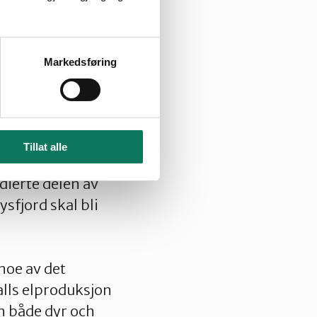
ytte eksisterende
Markedsføring
rebare
evilges store
Tillat alle
hva eventuelt vil
dierte delen av
sfjord skal bli
 noe av det
falls elproduksjon
en både dyr och