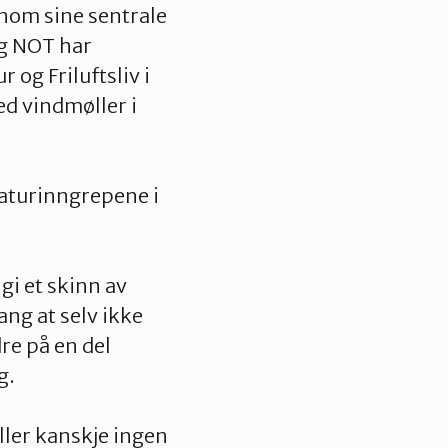
nnom sine sentrale
og NOT har
 og Friluftsliv i
ed vindmøller i
naturinngrepene i
gi et skinn av
ang at selv ikke
re på en del
g.
ller kanskje ingen