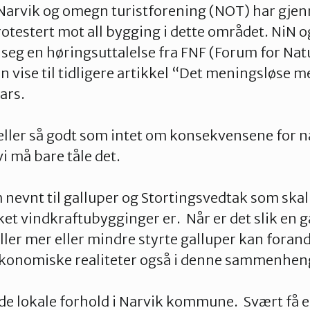
 Narvik og omegn turistforening (NOT) har gje
otestert mot all bygging i dette området. NiN 
t seg en høringsuttalelse fra FNF (Forum for Natur
n vise til tidligere artikkel “Det meningsløse m
ars.
 eller så godt som intet om konsekvensene for 
i må bare tåle det.
nevnt til galluper og Stortingsvedtak som skal 
ket vindkraftubygginger er. Når er det slik en g
ller mer eller mindre styrte galluper kan forand
 økonomiske realiteter også i denne sammenhen
å de lokale forhold i Narvik kommune. Svært få e