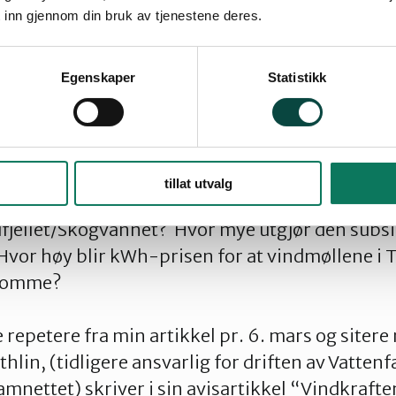
le i Norge.
 inn gjennom din bruk av tjenestene deres.
n” så kanskje det ville være noe smartere å utn
Egenskaper
Statistikk
elkraftproduksjonen i steden for å ødelegge dy
kan bevares for framtiden?! I tillegg må der b
diere vindmølleanlegg.
tillat utvalg
nadene til vindkraftverket på Nygårdsfjellet og 
rdfjellet/Skogvannet? Hvor mye utgjør den subsi
vor høy blir kWh-prisen for at vindmøllene i Ty
somme?
e repetere fra min artikkel pr. 6. mars og sitere
hlin, (tidligere ansvarlig for driften av Vatten
amnettet) skriver i sin avisartikkel “Vindkraft