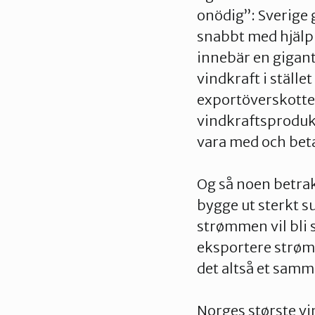
onödig”: Sverige g
snabbt med hjälp
innebär en gigant
vindkraft i ställe
exportöverskottet
vindkraftsprodukt
vara med och beta
Og så noen betrak
bygge ut sterkt 
strømmen vil bli s
eksportere strøm 
det altså et samm
Norges største v