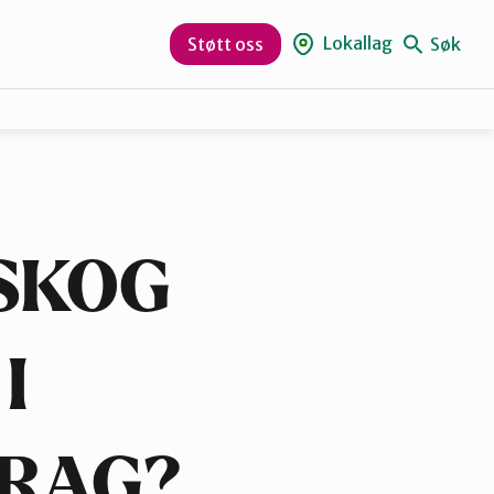
Lokallag
Søk
Støtt oss
Rana
Vesterålen
SKOG
I
DRAG?