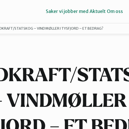
Saker vi jobber med
Aktuelt
Om oss
KRAFT/STATSKOG – VINDMØLLER I TYSFJORD – ET BEDRAG?
Narvik
Sør-Helgeland
DKRAFT/STAT
– VINDMØLLER 
JORD – ET BE