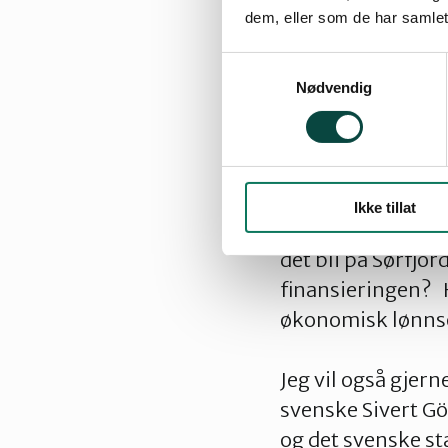
vindkraftpotensia
dem, eller som de har samlet
Samtykkevalg
Holder dette “van
Nødvendig
anlegg for å øke 
naturområder som 
beløp for å subsi
Ikke tillat
Hva var totalkost
det bli på Sørfjo
finansieringen? H
økonomisk lønn
Jeg vil også gjern
svenske Sivert Göt
og det svenske st