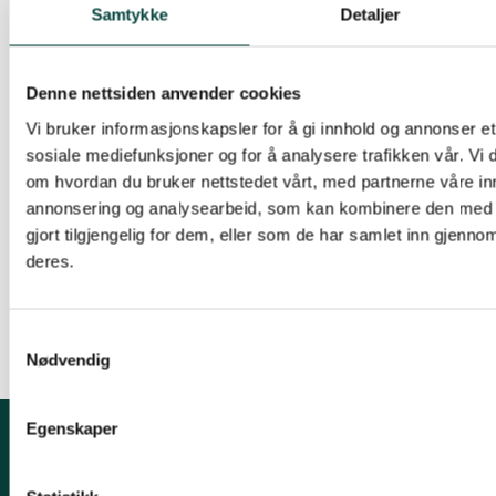
anleggsvirksomhet i utbyggingsfasen kan ha
Samtykke
Detaljer
alvorlige konsekvenser for det rike fuglelivet
Vi vil sterkt fraråde at Gildeskål Kommune går
Denne nettsiden anvender cookies
videre med planprosessen for oppdrettsindustri
Vi bruker informasjonskapsler for å gi innhold og annonser et 
på Feøya.
sosiale mediefunksjoner og for å analysere trafikken vår. Vi
om hvordan du bruker nettstedet vårt, med partnerne våre in
For Naturvernforbundet :
annonsering og analysearbeid, som kan kombinere den med 
gjort tilgjengelig for dem, eller som de har samlet inn gjenno
deres.
Geir Jørgensen
Regionssekretær Nord-Norge
Samtykkevalg
Nødvendig
Egenskaper
Kontakt fylkeslaget