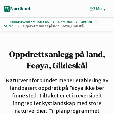
Hopp
til
Nordland
Meny
hovedinnhold
Till naturvernforbundet.no
Nordland
Aktuelt
Salten
Oppdrettsanlegg på land, Feøya, Gildeskål
Finn ditt lokallag
Lofoten
Oppdrettsanlegg på land,
Feøya, Gildeskål
Narvik
Naturvernforbundet mener etablering av
Rana
landbasert oppdrett på Feøya ikke bør
finne sted. Tiltaket er et irreversibelt
inngrep i et kystlandskap med store
Salten
naturverdier. Til planprogrammet