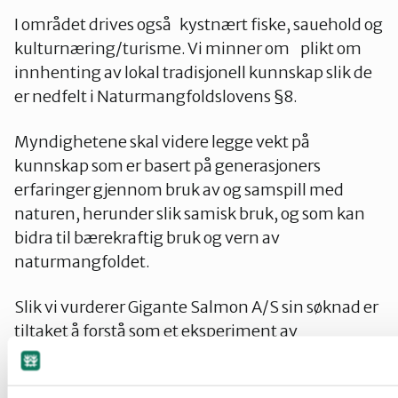
I området drives også kystnært fiske, sauehold og
kulturnæring/turisme. Vi minner om plikt om
innhenting av lokal tradisjonell kunnskap slik de
er nedfelt i Naturmangfoldslovens §8.
Myndighetene skal videre legge vekt på
kunnskap som er basert på generasjoners
erfaringer gjennom bruk av og samspill med
naturen, herunder slik samisk bruk, og som kan
bidra til bærekraftig bruk og vern av
naturmangfoldet.
Slik vi vurderer Gigante Salmon A/S sin søknad er
tiltaket å forstå som et eksperiment av
tungindustriell karakter i et område med rikt
biologisk mangfold. Sprenging og