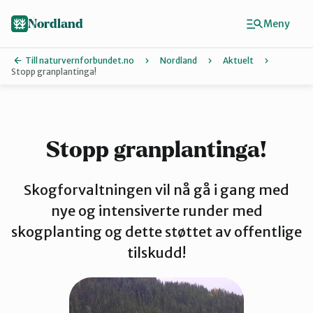
Hopp
til
Nordland
Meny
hovedinnhold
Till naturvernforbundet.no
Nordland
Aktuelt
Stopp granplantinga!
Finn ditt lokallag
Lofoten
Stopp granplantinga!
Narvik
Skogforvaltningen vil nå gå i gang med
nye og intensiverte runder med
skogplanting og dette støttet av offentlige
Rana
tilskudd!
Salten