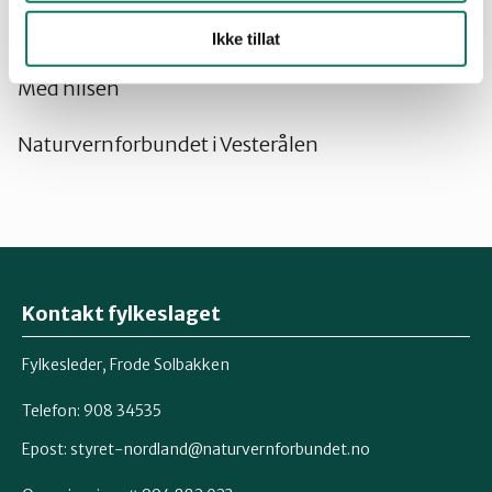
gjerne delta sammen med oss for å stoppe ny og
ytterligere granplanting
Ikke tillat
Med hilsen
Naturvernforbundet i Vesterålen
Kontakt fylkeslaget
Fylkesleder, Frode Solbakken
Telefon: 908 34535
Epost:
styret-nordland@naturvernforbundet.no