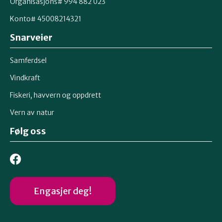
Organisasjons# 994 882 023
Konto# 45008214321
Snarveier
Samferdsel
Vindkraft
Fiskeri, havvern og oppdrett
Vern av natur
Følg oss
Engasjer deg!