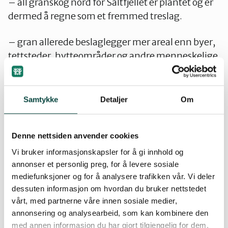
– all granskog nord for Saltfjellet er plantet og er
dermed å regne som et fremmed treslag.
– gran allerede beslaglegger mer areal enn byer,
tettsteder, hytteområder og andre menneskelige
arealinngrep.
– granskog er et av de største naturinngrep som
Samtykke
Detaljer
Om
er gjort i Nord-Norge.
– granskog fortrenger det naturlige plante og
Denne nettsiden anvender cookies
dyreliv.
Vi bruker informasjonskapsler for å gi innhold og
annonser et personlig preg, for å levere sosiale
– at det er forskjellige typer gran som brukes og at
mediefunksjoner og for å analysere trafikken vår. Vi deler
enkelte typer har et spredningspotensial som gjør
dessuten informasjon om hvordan du bruker nettstedet
vårt, med partnerne våre innen sosiale medier,
den ukontrollerbar
annonsering og analysearbeid, som kan kombinere den
med annen informasjon du har gjort tilgjengelig for dem,