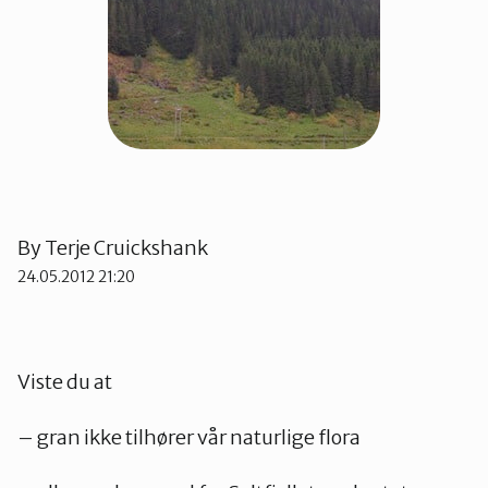
Sør-Helgeland
Vesterålen
Ytre-Helgeland
By
Terje Cruickshank
24.05.2012 21:20
Viste du at
– gran ikke tilhører vår naturlige flora