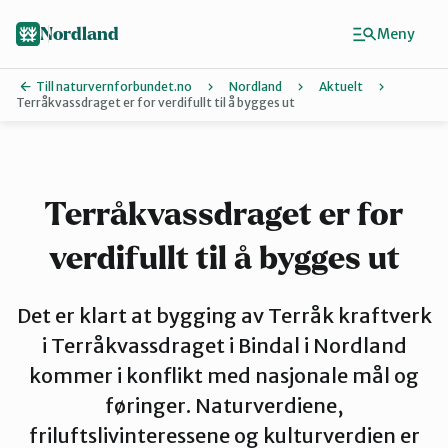
Hopp
til
Nordland
Meny
hovedinnhold
Till naturvernforbundet.no
Nordland
Aktuelt
Terråkvassdraget er for verdifullt til å bygges ut
Finn ditt lokallag
Lofoten
Terråkvassdraget er for
verdifullt til å bygges ut
Narvik
Det er klart at bygging av Terråk kraftverk
Rana
i Terråkvassdraget i Bindal i Nordland
kommer i konflikt med nasjonale mål og
føringer. Naturverdiene,
Salten
friluftslivinteressene og kulturverdien er