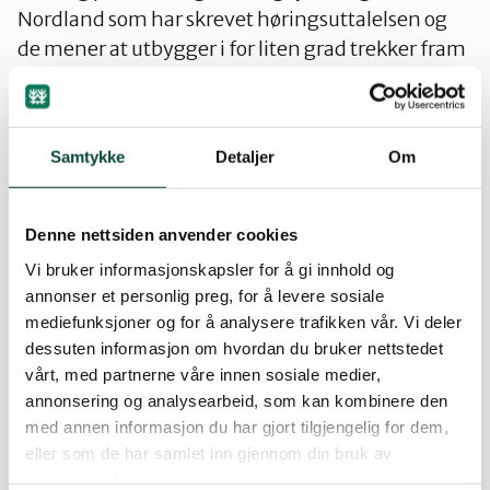
Nordland som har skrevet høringsuttalelsen og
de mener at utbygger i for liten grad trekker fram
de negative virkninger utbyggingene medfører
for inngrepsfri natur (INON), biologisk mangfold,
landskap og kulturminner.
Samtykke
Detaljer
Om
Må undersøke området for rødlistearter
Influensområdet er lite eller ikke undersøkt og
Denne nettsiden anvender cookies
kartlagt i forbindelse med
Vi bruker informasjonskapsler for å gi innhold og
konsekvensutredningen. Naturvernforbundet
annonser et personlig preg, for å levere sosiale
savner en grundig undersøkelse av rødlistearter.
mediefunksjoner og for å analysere trafikken vår. Vi deler
Man har heller ikke foretatt arkeologiske
dessuten informasjon om hvordan du bruker nettstedet
undersøkelser av området, og Voengelh njaarke
vårt, med partnerne våre innen sosiale medier,
får atter en gang innskrenket sine beitearealer.
annonsering og analysearbeid, som kan kombinere den
med annen informasjon du har gjort tilgjengelig for dem,
Naturvernforbundet viser til Soria Moria-
eller som de har samlet inn gjennom din bruk av
tjenestene deres.
erklæringa, som legg stor vekt på å ta vare på