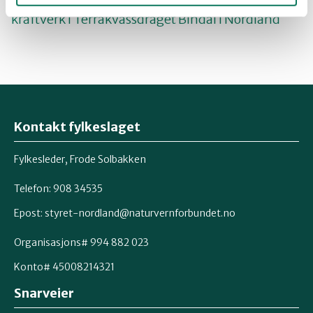
Naturvernforbundets høringsuttalelse om Terråk
kraftverk i Terråkvassdraget Bindal i Nordland
Kontakt fylkeslaget
Fylkesleder, Frode Solbakken
Telefon: 908 34535
Epost:
styret-nordland@naturvernforbundet.no
Organisasjons# 994 882 023
Konto# 45008214321
Snarveier