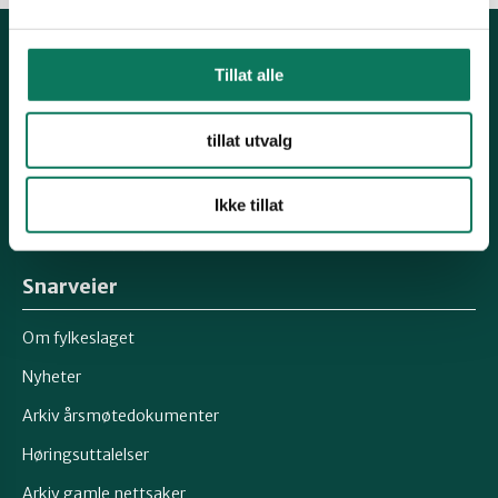
Kontakt fylkeslaget
Tillat alle
Leder, Inger Marie Holm
tillat utvalg
E-post: troms@naturvernforbundet.no
Ikke tillat
Organisasjons# 971400811
Konto# 05394092659
Snarveier
Om fylkeslaget
Nyheter
Arkiv årsmøtedokumenter
Høringsuttalelser
Arkiv gamle nettsaker