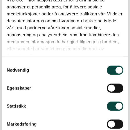
annonser et personlig preg, for å levere sosiale
Naturvernforbundet
mediefunksjoner og for å analysere trafikken vår. Vi deler
Troms deltok i
dessuten informasjon om hvordan du bruker nettstedet
panelsamtale: The Oil
vårt, med partnerne våre innen sosiale medier,
Machine
annonsering og analysearbeid, som kan kombinere den
Fredag 3/11 deltok
med annen informasjon du har gjort tilgjengelig for dem,
Naturvernforbundet Troms
v/ vara i styret
eller som de har samlet inn gjennom din bruk av
Barbara Vögele på filmvisningen The Oil Machine
tjenestene deres.
på
Verdensteatret - Cinemateket i Tromsø
og i
Samtykkevalg
Nødvendig
etterfølgende panelsamtale. Tusen takk til
Barbara for gode innspill på vegne av
Naturvernforbundet
.
Egenskaper
Nyheter
Olje og gass
Statistikk
03.11.2023
Markedsføring