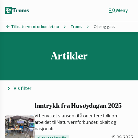
Hopp
til
Troms
Meny
hovedinnhold
Till naturvernforbundet.no
Troms
Olje og gass
Artikler
Finn ditt lokallag
Karlsøy
Midt-Troms
Vis filter
Nordreisa
Inntrykk fra Husøydagan 2025
Vi benyttet sjansen til å orientere folk om
arbeidet til Naturvernforbundet lokalt og
Sør-Troms
nasjonalt.
15.08.2025