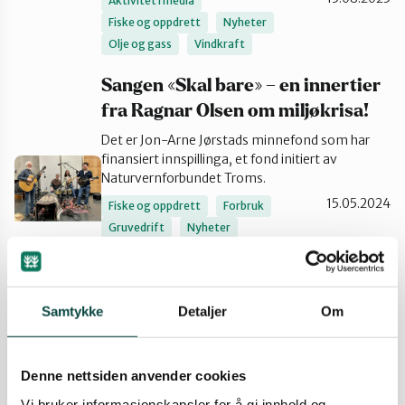
Aktivitet i media
Fiske og oppdrett
Nyheter
Tromsø og omegn
Olje og gass
Vindkraft
Sangen «Skal bare» – en innertier
fra Ragnar Olsen om miljøkrisa!
Det er Jon-Arne Jørstads minnefond som har
finansiert innspillinga, et fond initiert av
Naturvernforbundet Troms.
15.05.2024
Fiske og oppdrett
Forbruk
Gruvedrift
Nyheter
Olje og gass
Troms - Romssa
luonddugáhttenlihttu
Vindkraft
Samtykke
Detaljer
Om
Denne nettsiden anvender cookies
Vi bruker informasjonskapsler for å gi innhold og