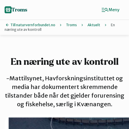
Hopp
til
Troms
Meny
hovedinnhold
Till naturvernforbundet.no
Troms
Aktuelt
En
næring ute av kontroll
Finn ditt lokallag
Karlsøy
En næring ute av kontroll
Midt-Troms
-Mattilsynet, Havforskningsinstituttet og
media har dokumentert skremmende
tilstander både når det gjelder forurensing
Nordreisa
og fiskehelse, særlig i Kvænangen.
Sør-Troms