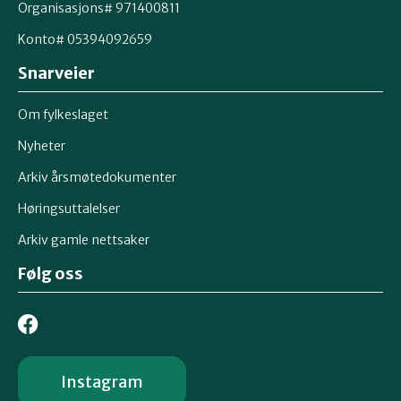
Organisasjons# 971400811
Konto# 05394092659
Snarveier
Om fylkeslaget
Nyheter
Arkiv årsmøtedokumenter
Høringsuttalelser
Arkiv gamle nettsaker
Følg oss
Instagram