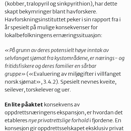
(kobber, tralopyril og sinkpyrithion), har dette
skapt bekymringer blant havforskere.
Havforskningsinstituttet peker i sin rapport fra i
år spesielt på mulige konsekvenser for
lokalbefolkningens ernæringssituasjon:
«På grunn av deres potensielt høye inntak av
selvfanget sjømat fra kystområdene, er nærings- og
fritidsfiskere og deres familier en sårbar
gruppe»
(«Evaluering av miljøgifter i villfanget
norsk sjømat», 3.4.2). Spesielt nevnes kveite,
seilever, torskelever og uer.
En lite påaktet
konsekvens av
oppdrettsnæringens ekspansjon, er hvordan det
etableres
nye privatrettslige forhold
i fjordene. En
konsesjon gir oppdrettsselskapet eksklusiv privat