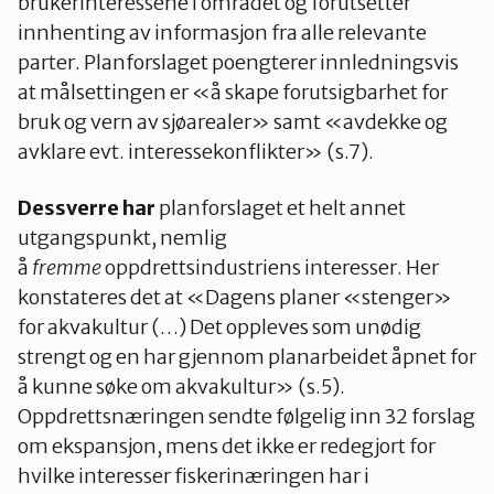
brukerinteressene i området og forutsetter
innhenting av informasjon fra alle relevante
parter. Planforslaget poengterer innledningsvis
at målsettingen er «å skape forutsigbarhet for
bruk og vern av sjøarealer» samt «avdekke og
avklare evt. interessekonflikter» (s.7).
Dessverre har
planforslaget et helt annet
utgangspunkt, nemlig
å
fremme
oppdrettsindustriens interesser. Her
konstateres det at «Dagens planer «stenger»
for akvakultur (…) Det oppleves som unødig
strengt og en har gjennom planarbeidet åpnet for
å kunne søke om akvakultur» (s.5).
Oppdrettsnæringen sendte følgelig inn 32 forslag
om ekspansjon, mens det ikke er redegjort for
hvilke interesser fiskerinæringen har i