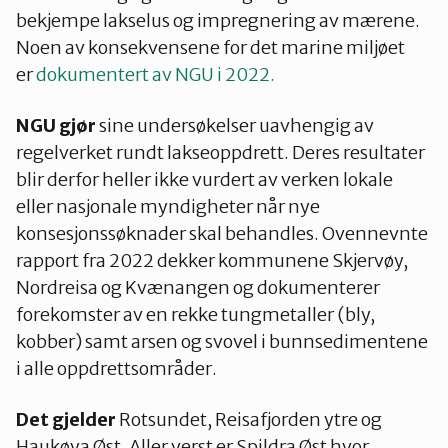
bekjempe lakselus og impregnering av mærene.
Noen av konsekvensene for det marine miljøet
er
dokumentert av NGU i 2022.
NGU gjør
sine undersøkelser uavhengig av
regelverket rundt lakseoppdrett. Deres resultater
blir derfor heller ikke vurdert av verken lokale
eller nasjonale myndigheter når nye
konsesjonssøknader skal behandles. Ovennevnte
rapport fra 2022 dekker kommunene Skjervøy,
Nordreisa og Kvænangen og dokumenterer
forekomster av en rekke tungmetaller (bly,
kobber) samt arsen og svovel i bunnsedimentene
i alle oppdrettsområder.
Det gjelder
Rotsundet, Reisafjorden ytre og
Haukøya Øst. Aller verst er Spildra Øst hvor