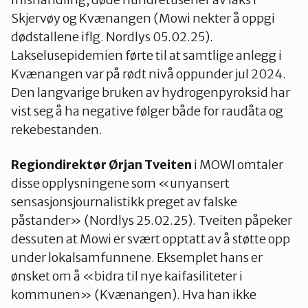
Skjervøy og Kvænangen (Mowi nekter å oppgi
dødstallene iflg. Nordlys 05.02.25).
Lakselusepidemien førte til at samtlige anlegg i
Kvænangen var på rødt nivå oppunder jul 2024.
Den langvarige bruken av hydrogenpyroksid har
vist seg å ha negative følger både for raudåta og
rekebestanden.
Regiondirektør Ørjan Tveiten
i MOWI omtaler
disse opplysningene som «unyansert
sensasjonsjournalistikk preget av falske
påstander» (Nordlys 25.02.25). Tveiten påpeker
dessuten at Mowi er svært opptatt av å støtte opp
under lokalsamfunnene. Eksemplet hans er
ønsket om å «bidra til nye kaifasiliteter i
kommunen» (Kvænangen). Hva han ikke