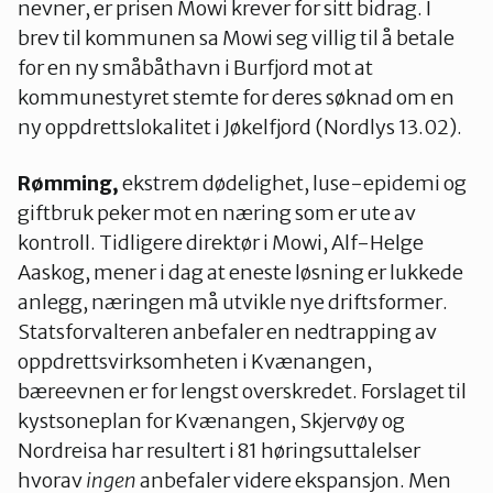
nevner, er prisen Mowi krever for sitt bidrag. I
brev til kommunen sa Mowi seg villig til å betale
for en ny småbåthavn i Burfjord mot at
kommunestyret stemte for deres søknad om en
ny oppdrettslokalitet i Jøkelfjord (Nordlys 13.02).
Rømming,
ekstrem dødelighet, luse-epidemi og
giftbruk peker mot en næring som er ute av
kontroll. Tidligere direktør i Mowi, Alf-Helge
Aaskog, mener i dag at eneste løsning er lukkede
anlegg, næringen må utvikle nye driftsformer.
Statsforvalteren anbefaler en nedtrapping av
oppdrettsvirksomheten i Kvænangen,
bæreevnen er for lengst overskredet. Forslaget til
kystsoneplan for Kvænangen, Skjervøy og
Nordreisa har resultert i 81 høringsuttalelser
hvorav
ingen
anbefaler videre ekspansjon. Men