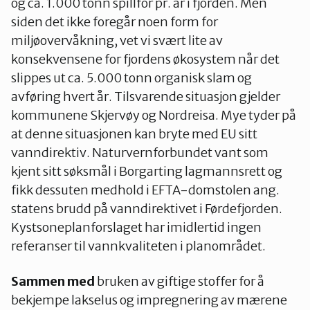
og ca. 1.000 tonn spillfor pr. år i fjorden. Men
siden det ikke foregår noen form for
miljøovervåkning, vet vi svært lite av
konsekvensene for fjordens økosystem når det
slippes ut ca. 5.000 tonn organisk slam og
avføring hvert år. Tilsvarende situasjon gjelder
kommunene Skjervøy og Nordreisa. Mye tyder på
at denne situasjonen kan bryte med EU sitt
vanndirektiv. Naturvernforbundet vant som
kjent sitt søksmål i Borgarting lagmannsrett og
fikk dessuten medhold i EFTA-domstolen ang.
statens brudd på vanndirektivet i Førdefjorden.
Kystsoneplanforslaget har imidlertid ingen
referanser til vannkvaliteten i planområdet.
Sammen med
bruken av giftige stoffer for å
bekjempe lakselus og impregnering av mærene