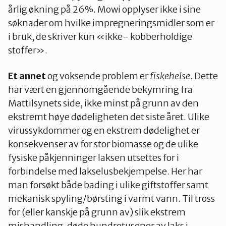
årlig økning på 26%. Mowi opplyser ikke i sine
søknader om hvilke impregneringsmidler som er
i bruk, de skriver kun «ikke- kobberholdige
stoffer».
Et annet
og voksende problem er
fiskehelse
. Dette
har vært en gjennomgående bekymring fra
Mattilsynets side, ikke minst på grunn av den
ekstremt høye dødeligheten det siste året. Ulike
virussykdommer og en ekstrem dødelighet er
konsekvenser av for stor biomasse og de ulike
fysiske påkjenninger laksen utsettes for i
forbindelse med lakselusbekjempelse. Her har
man forsøkt både bading i ulike giftstoffer samt
mekanisk spyling/børsting i varmt vann. Til tross
for (eller kanskje på grunn av) slik ekstrem
mishandling, døde hundretusener av laks i