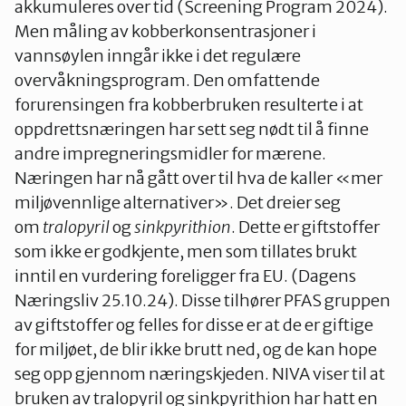
akkumuleres over tid (Screening Program 2024).
Men måling av kobberkonsentrasjoner i
vannsøylen inngår ikke i det regulære
overvåkningsprogram. Den omfattende
forurensingen fra kobberbruken resulterte i at
oppdrettsnæringen har sett seg nødt til å finne
andre impregneringsmidler for mærene.
Næringen har nå gått over til hva de kaller «mer
miljøvennlige alternativer». Det dreier seg
om
tralopyril
og
sinkpyrithion
. Dette er giftstoffer
som ikke er godkjente, men som tillates brukt
inntil en vurdering foreligger fra EU. (Dagens
Næringsliv 25.10.24). Disse tilhører PFAS gruppen
av giftstoffer og felles for disse er at de er giftige
for miljøet, de blir ikke brutt ned, og de kan hope
seg opp gjennom næringskjeden. NIVA viser til at
bruken av tralopyril og sinkpyrithion har hatt en