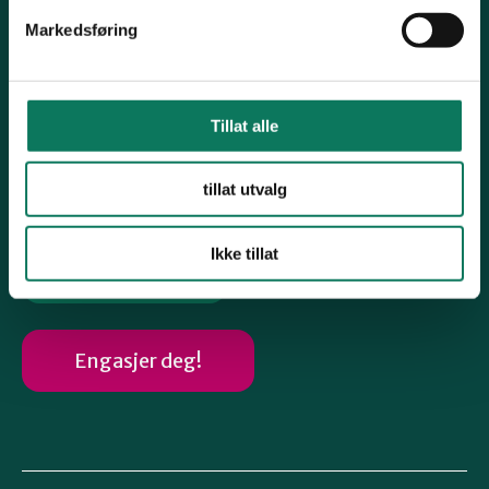
Arkiv årsmøtedokumenter
Markedsføring
Høringsuttalelser
Arkiv gamle nettsaker
Tillat alle
Følg oss
tillat utvalg
Ikke tillat
Instagram
Engasjer deg!