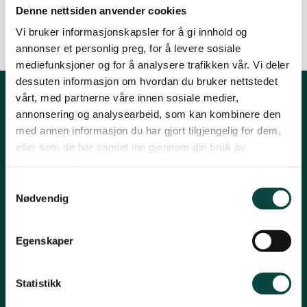
Denne nettsiden anvender cookies
Tromsø og omegn
Vi bruker informasjonskapsler for å gi innhold og
By
annonser et personlig preg, for å levere sosiale
08.04.2013 19:10
mediefunksjoner og for å analysere trafikken vår. Vi deler
dessuten informasjon om hvordan du bruker nettstedet
vårt, med partnerne våre innen sosiale medier,
Kontakt fylkeslaget
annonsering og analysearbeid, som kan kombinere den
med annen informasjon du har gjort tilgjengelig for dem,
Leder, Inger Marie Holm
eller som de har samlet inn gjennom din bruk av
tjenestene deres.
E-post: troms@naturvernforbundet.no
Samtykkevalg
Organisasjons# 971400811
Nødvendig
Konto# 05394092659
Snarveier
Egenskaper
Om fylkeslaget
Statistikk
Nyheter