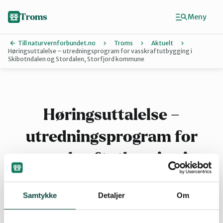
Hopp
til
Troms
Meny
hovedinnhold
Till naturvernforbundet.no
Troms
Aktuelt
Høringsuttalelse – utredningsprogram for vasskraftutbygging i
Skibotndalen og Stordalen, Storfjord kommune
Finn ditt lokallag
Karlsøy
Høringsuttalelse –
Midt-Troms
utredningsprogram for
vasskraftutbygging i
Nordreisa
Skibotndalen og Stordalen,
Samtykke
Detaljer
Om
Storfjord kommune
Sør-Troms