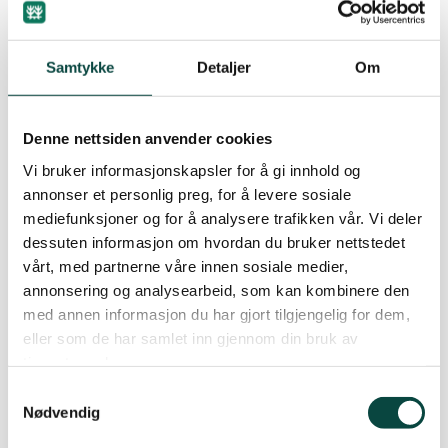
Norges Naturvernforbund arbeidet hardt for å få
vern av Vefsna, Nausta, Bjerkreimsvassdraget og
Tovdalsvassdraget helt ut til kysten. Øvre og
Samtykke
Detaljer
Om
midterste del av Tovdalsvassdraget er vernet fra
før. Av disse verdifulle vassdragene er det bare
Denne nettsiden anvender cookies
Vefsna som ikke blir vernet i denne omgang. Nå
vil Naturvernforbundet føre kampen for vern av
Vi bruker informasjonskapsler for å gi innhold og
annonser et personlig preg, for å levere sosiale
Vefsna videre med full styrke.
mediefunksjoner og for å analysere trafikken vår. Vi deler
dessuten informasjon om hvordan du bruker nettstedet
Vefsna har maksimal verneverdi både med
vårt, med partnerne våre innen sosiale medier,
hensyn til geologi, biologi, landskapsbilde,
annonsering og analysearbeid, som kan kombinere den
friluftsliv, kulturmiljø, samiske interesser og
med annen informasjon du har gjort tilgjengelig for dem,
landbruk. Vassdraget er svært variert med
eller som de har samlet inn gjennom din bruk av
markerte fosser, stryk, gjel, stilleflytende partier,
tjenestene deres.
grotter og jettegryter. Ingen vassdrag er bedre
Samtykkevalg
kvalifisert for vern enn Vefsna.
Nødvendig