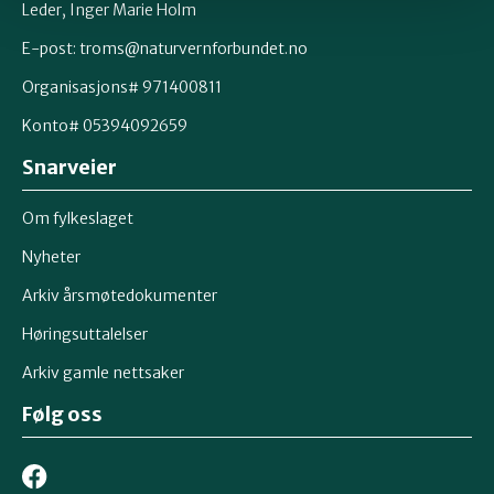
Leder, Inger Marie Holm
E-post: troms@naturvernforbundet.no
Organisasjons# 971400811
Konto# 05394092659
Snarveier
Om fylkeslaget
Nyheter
Arkiv årsmøtedokumenter
Høringsuttalelser
Arkiv gamle nettsaker
Følg oss