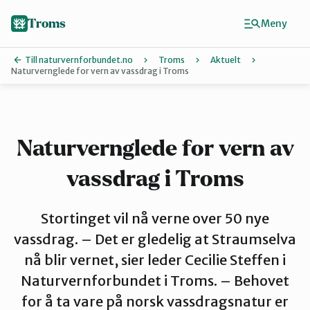
Hopp
til
Troms
Meny
hovedinnhold
Till naturvernforbundet.no
Troms
Aktuelt
Naturvernglede for vern av vassdrag i Troms
Finn ditt lokallag
Karlsøy
Naturvernglede for vern av
vassdrag i Troms
Midt-Troms
Stortinget vil nå verne over 50 nye
Nordreisa
vassdrag. – Det er gledelig at Straumselva
nå blir vernet, sier leder Cecilie Steffen i
Naturvernforbundet i Troms. – Behovet
Sør-Troms
for å ta vare på norsk vassdragsnatur er