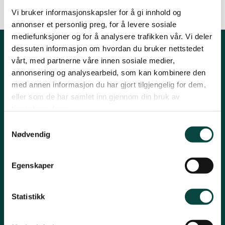
By
Lars Kufaas
Vi bruker informasjonskapsler for å gi innhold og
Tromsø og omegn
05.03.2012 14:17
| Sist oppdatert: 20.11.2022 18:55
annonser et personlig preg, for å levere sosiale
mediefunksjoner og for å analysere trafikken vår. Vi deler
dessuten informasjon om hvordan du bruker nettstedet
Kontakt fylkeslaget
vårt, med partnerne våre innen sosiale medier,
annonsering og analysearbeid, som kan kombinere den
Leder, Inger Marie Holm
med annen informasjon du har gjort tilgjengelig for dem,
eller som de har samlet inn gjennom din bruk av
E-post: troms@naturvernforbundet.no
tjenestene deres.
Organisasjons# 971400811
Samtykkevalg
Nødvendig
Konto# 05394092659
Snarveier
Egenskaper
Om fylkeslaget
Nyheter
Statistikk
Arkiv årsmøtedokumenter