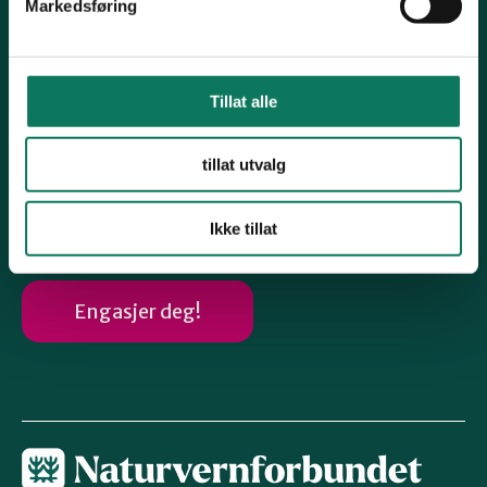
Markedsføring
Høringsuttalelser
Arkiv gamle nettsaker
Følg oss
Tillat alle
tillat utvalg
Instagram
Ikke tillat
Engasjer deg!