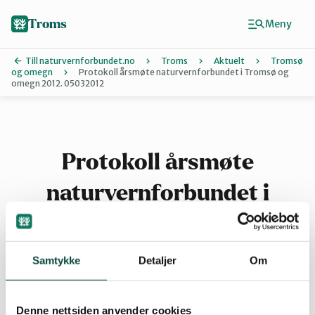
Hopp
til
Troms
Meny
hovedinnhold
Till naturvernforbundet.no
Troms
Aktuelt
Tromsø
og omegn
Protokoll årsmøte naturvernforbundet i Tromsø og
omegn 2012. 05032012
Finn ditt lokallag
Karlsøy
Protokoll årsmøte
Midt-Troms
naturvernforbundet i
Tromsø og omegn 2012.
Nordreisa
05032012
Samtykke
Detaljer
Om
Sør-Troms
Denne nettsiden anvender cookies