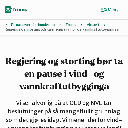
Hopp
til
Troms
Meny
hovedinnhold
Till naturvernforbundet.no
Troms
Aktuelt
Regjering og storting bør ta en pause i vind- og vannkraftutbygginga
Finn ditt lokallag
Karlsøy
Regjering og storting bør ta
en pause i vind- og
Midt-Troms
vannkraftutbygginga
Nordreisa
Vi ser alvorlig på at OED og NVE tar
beslutninger på så mangelfullt grunnlag
Sør-Troms
som det gjøres idag. Vi mener derfor vind-