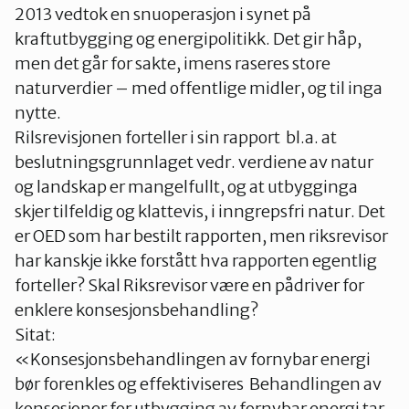
2013 vedtok en snuoperasjon i synet på
kraftutbygging og energipolitikk. Det gir håp,
men det går for sakte, imens raseres store
naturverdier – med offentlige midler, og til inga
nytte.
Rilsrevisjonen forteller i sin rapport bl.a. at
beslutningsgrunnlaget vedr. verdiene av natur
og landskap er mangelfullt, og at utbygginga
skjer tilfeldig og klattevis, i inngrepsfri natur. Det
er OED som har bestilt rapporten, men riksrevisor
har kanskje ikke forstått hva rapporten egentlig
forteller? Skal Riksrevisor være en pådriver for
enklere konsesjonsbehandling?
Sitat:
«Konsesjonsbehandlingen av fornybar energi
bør forenkles og effektiviseres Behandlingen av
konsesjoner for utbygging av fornybar energi tar