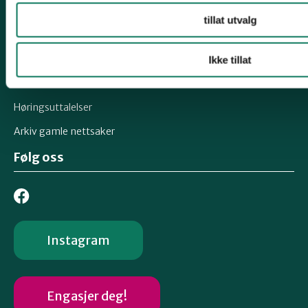
Snarveier
tillat utvalg
Om fylkeslaget
Nyheter
Ikke tillat
Arkiv årsmøtedokumenter
Høringsuttalelser
Arkiv gamle nettsaker
Følg oss
Instagram
Engasjer deg!