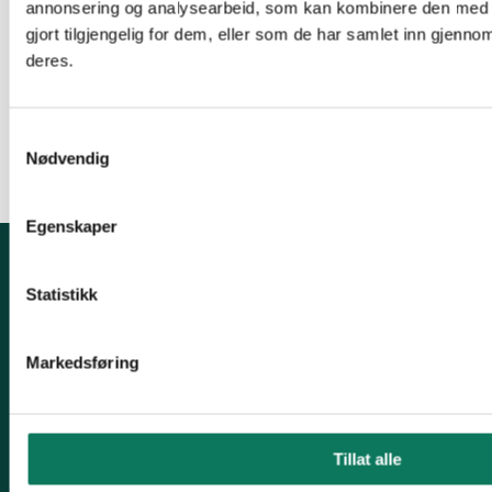
mangelfullt beslutningsgrunnlag.
annonsering og analysearbeid, som kan kombinere den med 
Fornybarsatsinga representerer et demokratisk
gjort tilgjengelig for dem, eller som de har samlet inn gjenno
problem. Se
her
deres.
Samtykkevalg
Nødvendig
Egenskaper
Kontakt fylkeslaget
Statistikk
Leder, Inger Marie Holm
Markedsføring
E-post: troms@naturvernforbundet.no
Organisasjons# 971400811
Konto# 05394092659
Tillat alle