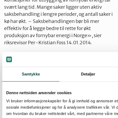
svært lang tid. Mange saker ligger uten aktiv
saksbehandling i lengre perioder, og antall saker i
kø har økt. – Saksbehandlingen bør bli mer
effektiv for å legge bedre til rette for økt
produksjon av fornybar energi i Norge», sier
riksrevisor Per-Kristian Foss 14.01.2014.
Adventsseminaret i Tromsøs deltakere skriver om
Stans i vind- og vannlraftutbygging
Samtykke
Detaljer
Samarbeidsrådet for natur og miljø, SRN, har
fulgt på og skriver 27.2. 2014 om
Planløs
vindkraftsatsing
Denne nettsiden anvender cookies
Vi bruker informasjonskapsler for å gi innhold og annonser et 
Naturvernforbundet i Troms og SABIMA er enige
sosiale mediefunksjoner og for å analysere trafikken vår. Vi
i at konsesjonsbehandlinga går for raskt og på
om hvordan du bruker nettstedet vårt, med partnerne våre in