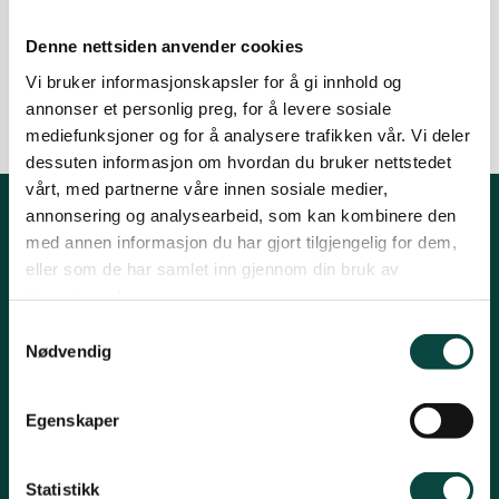
12.05.2025
Nyheter
Tromsø og omegn
Troms - Romssa
Denne nettsiden anvender cookies
luonddugáhttenlihttu
Uttalelser
Vi bruker informasjonskapsler for å gi innhold og
annonser et personlig preg, for å levere sosiale
mediefunksjoner og for å analysere trafikken vår. Vi deler
dessuten informasjon om hvordan du bruker nettstedet
vårt, med partnerne våre innen sosiale medier,
annonsering og analysearbeid, som kan kombinere den
Kontakt fylkeslaget
med annen informasjon du har gjort tilgjengelig for dem,
eller som de har samlet inn gjennom din bruk av
Leder, Inger Marie Holm
tjenestene deres.
Samtykkevalg
E-post: troms@naturvernforbundet.no
Nødvendig
Organisasjons# 971400811
Konto# 05394092659
Egenskaper
Snarveier
Statistikk