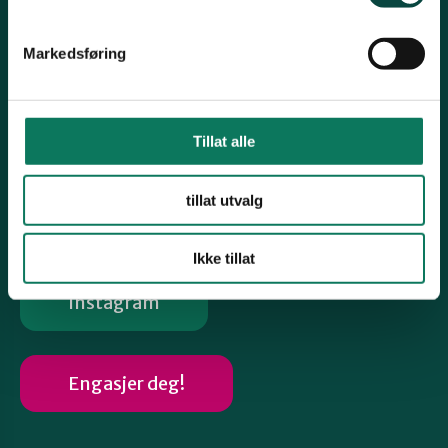
Om fylkeslaget
Nyheter
Markedsføring
Arkiv årsmøtedokumenter
Høringsuttalelser
Tillat alle
Arkiv gamle nettsaker
Følg oss
tillat utvalg
Ikke tillat
Instagram
Engasjer deg!