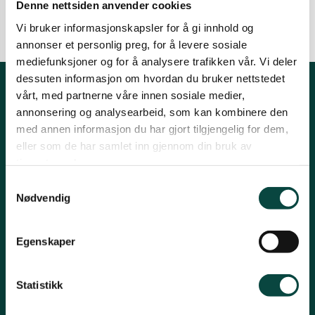
Uttalelser
Denne nettsiden anvender cookies
Tromsø og omegn
Vi bruker informasjonskapsler for å gi innhold og
annonser et personlig preg, for å levere sosiale
mediefunksjoner og for å analysere trafikken vår. Vi deler
dessuten informasjon om hvordan du bruker nettstedet
vårt, med partnerne våre innen sosiale medier,
Kontakt fylkeslaget
annonsering og analysearbeid, som kan kombinere den
med annen informasjon du har gjort tilgjengelig for dem,
Leder, Inger Marie Holm
eller som de har samlet inn gjennom din bruk av
E-post: troms@naturvernforbundet.no
tjenestene deres.
Samtykkevalg
Organisasjons# 971400811
Nødvendig
Konto# 05394092659
Snarveier
Egenskaper
Om fylkeslaget
Statistikk
Nyheter