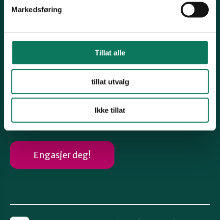
Arkiv årsmøtedokumenter
Markedsføring
Høringsuttalelser
Arkiv gamle nettsaker
Tillat alle
Følg oss
tillat utvalg
Ikke tillat
Instagram
Engasjer deg!