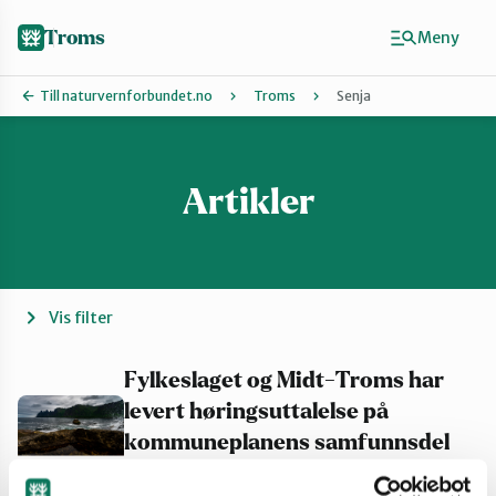
Hopp
til
Troms
Meny
hovedinnhold
Till naturvernforbundet.no
Troms
Senja
Artikler
Finn ditt lokallag
Karlsøy
Midt-Troms
Vis filter
Nordreisa
Fylkeslaget og Midt-Troms har
levert høringsuttalelse på
kommuneplanens samfunnsdel
Sør-Troms
for Senja kommune!