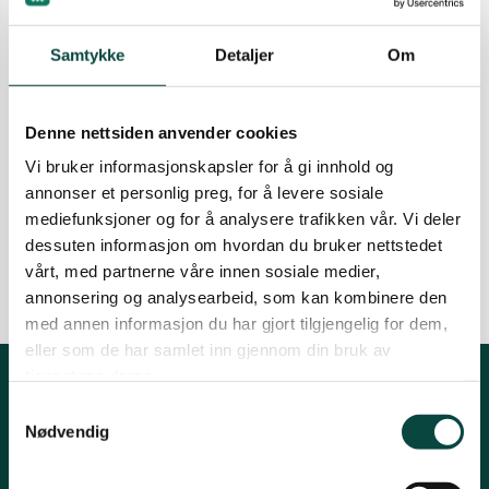
04.08.2025
Uttalelser
Tromsø og omegn
Samtykke
Detaljer
Om
Fylkeslaget og Midt-Troms har
levert høringsuttalelse til
kystsoneplanen for Senja
Denne nettsiden anvender cookies
kommune!
Vi bruker informasjonskapsler for å gi innhold og
- En siste sjanse for villaksen i nord.
annonser et personlig preg, for å levere sosiale
mediefunksjoner og for å analysere trafikken vår. Vi deler
21.02.2025
Fiske og oppdrett
Nyheter
dessuten informasjon om hvordan du bruker nettstedet
Uttalelser
vårt, med partnerne våre innen sosiale medier,
annonsering og analysearbeid, som kan kombinere den
med annen informasjon du har gjort tilgjengelig for dem,
eller som de har samlet inn gjennom din bruk av
tjenestene deres.
Kontakt fylkeslaget
Samtykkevalg
Nødvendig
Leder, Inger Marie Holm