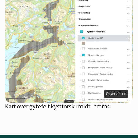
Fiskeridir.no
Kart over gytefelt kysttorsk i midt-troms