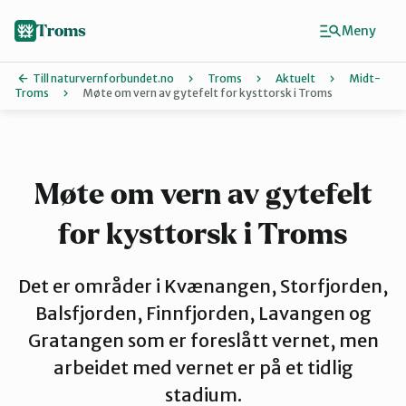
Hopp
til
Troms
Meny
hovedinnhold
Till naturvernforbundet.no
Troms
Aktuelt
Midt-
Troms
Møte om vern av gytefelt for kysttorsk i Troms
Finn ditt lokallag
Karlsøy
Møte om vern av gytefelt
for kysttorsk i Troms
Midt-Troms
Det er områder i Kvænangen, Storfjorden,
Nordreisa
Balsfjorden, Finnfjorden, Lavangen og
Gratangen som er foreslått vernet, men
arbeidet med vernet er på et tidlig
Sør-Troms
stadium.