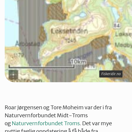
Fiskeridir.no
Fiskeridir.no
Roar Jørgensen og Tore Moheim var der i fra
Naturvernforbundet Midt-Troms
og
Naturvernforbundet Troms
. Det var mye
nyttig faglig oppdatering å få både fra