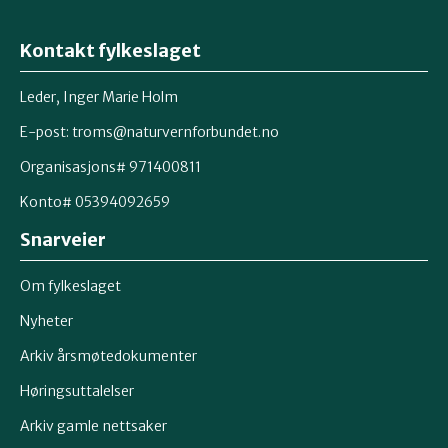
Kontakt fylkeslaget
Leder, Inger Marie Holm
E-post: troms@naturvernforbundet.no
Organisasjons# 971400811
Konto# 05394092659
Snarveier
Om fylkeslaget
Nyheter
Arkiv årsmøtedokumenter
Høringsuttalelser
Arkiv gamle nettsaker