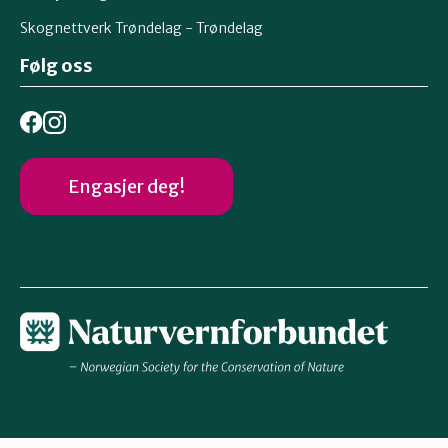
Skognettverk Trøndelag - Trøndelag
Følg oss
Engasjer deg!