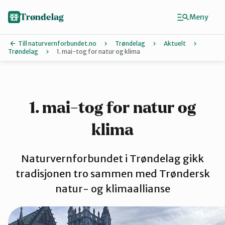
Hopp
til
Trøndelag
Meny
hovedinnhold
Till naturvernforbundet.no
Trøndelag
Aktuelt
Trøndelag
1. mai-tog for natur og klima
Finn ditt lokallag
Hitra og Frøya
1. mai-tog for natur og
klima
Inderøy
Naturvernforbundet i Trøndelag gikk
Levanger
tradisjonen tro sammen med Trøndersk
natur- og klimaallianse
Melhus