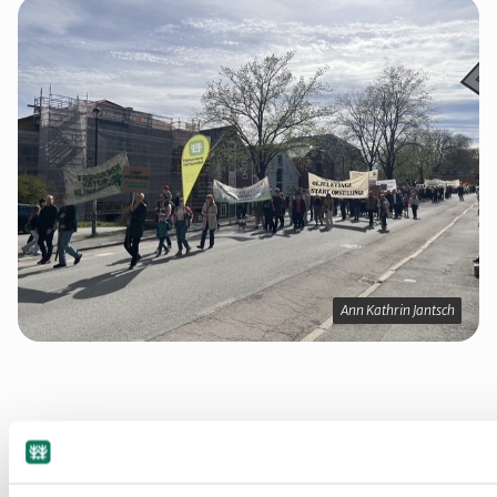
Ann Kathrin Jantsch
Stopp overforbruket – økonomisk vekst
dreper kloden