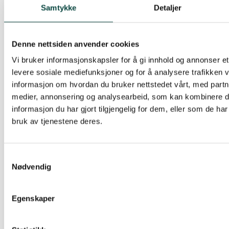
Samtykke
Detaljer
«Stopp overforbruket» og «La Garbergselva
leve» frontet våre plakater.
Denne nettsiden anvender cookies
«Stopp overforbruket – økonomisk vekst dreper
Vi bruker informasjonskapsler for å gi innhold og annonser et 
kloden» høstet mye støtte og applaus fra
levere sosiale mediefunksjoner og for å analysere trafikken v
tilskuerne!
informasjon om hvordan du bruker nettstedet vårt, med partn
medier, annonsering og analysearbeid, som kan kombinere
informasjon du har gjort tilgjengelig for dem, eller som de ha
bruk av tjenestene deres.
Samtykkevalg
Nødvendig
Egenskaper