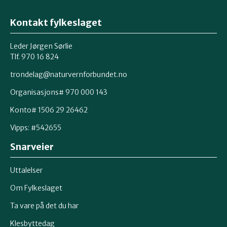
Kontakt fylkeslaget
Leder Jørgen Sørlie
Tlf. 970 16 824
trondelag@naturvernforbundet.no
Organisasjons# 970 000 143
Konto# 1506 29 26462
Vipps: #542655
Snarveier
Uttalelser
Om Fylkeslaget
Ta vare på det du har
Klesbyttedag