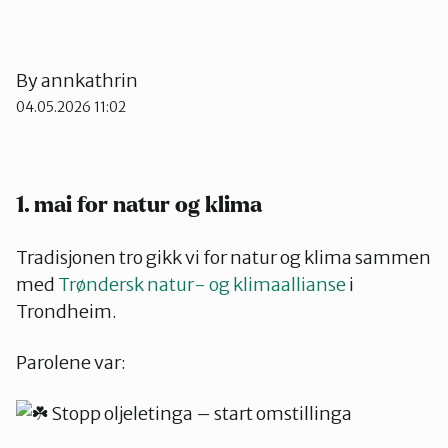
Stjørdal og Meråker
By
annkathrin
Trøndelag
04.05.2026 11:02
Trondheim
1. mai for natur og klima
Verdal
Tradisjonen tro gikk vi for natur og klima sammen
med
Trøndersk natur- og klimaallianse
i
Trondheim.
Parolene var:
Stopp oljeletinga – start omstillinga