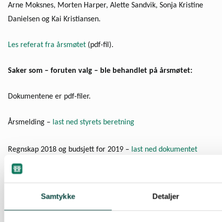
Arne Moksnes, Morten Harper, Alette Sandvik, Sonja Kristine
Danielsen og Kai Kristiansen.
Les referat fra årsmøtet
(pdf-fil).
Saker som – foruten valg – ble behandlet på årsmøtet:
Dokumentene er pdf-filer.
Årsmelding –
last ned styrets beretning
Regnskap 2018 og budsjett for 2019 –
last ned dokumentet
Arbeidsplan –
last ned dokumentet
Samtykke
Detaljer
Vedtatt uttalelse:
Nei til landskapsrasering – bevar Østre
Holmberget