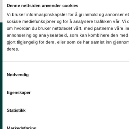
Denne nettsiden anvender cookies
Vi bruker informasjonskapsler for å gi innhold og annonser et 
sosiale mediefunksjoner og for å analysere trafikken vår. Vi
om hvordan du bruker nettstedet vårt, med partnerne våre in
annonsering og analysearbeid, som kan kombinere den med 
Kontakt fylkeslaget
gjort tilgjengelig for dem, eller som de har samlet inn gjenno
deres.
Leder Jørgen Sørlie
Tlf. 970 16 824
Samtykkevalg
trondelag@naturvernforbundet.no
Nødvendig
Organisasjons# 970 000 143
Konto# 1506 29 26462
Egenskaper
Vipps: #542655
Snarveier
Statistikk
Uttalelser
Markedsføring