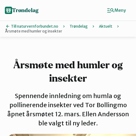
Hopp
til
Trøndelag
Meny
hovedinnhold
Till naturvernforbundet.no
Trøndelag
Aktuelt
Årsmøte med humler og insekter
Finn ditt lokallag
Hitra og Frøya
Årsmøte med humler og
insekter
Inderøy
Spennende innledning om humla og
Levanger
pollinerende insekter ved Tor Bollingmo
åpnet årsmøtet 12. mars. Ellen Andersson
ble valgt til ny leder.
Melhus