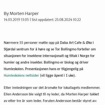
Stjørdal og Meråker
By
Morten Harper
14.03.2019 13:05
| Sist oppdatert: 23.08.2024 10:22
Trøndelag
Trondheim
Nærmere 55 personer møtte opp på
Daba Art Cafe & Øko i
Stjørdal sentrum for å høre og se Tor Bollingmo forteller om
Verdal
situasjonen for insektene internasjonalt og tiltak i Norge for
humler og andre insekter. Bollingmo er biolog og driver
Humleskolen. Presentasjonen hans er tilgjengelig på
Humleskolens nettsider
(vil ligge åpent i 1 uke).
Etter innledningen var det årsmøte for lokallagets medlemmer.
Ellen Andersson ble valgt til ny leder, da Morten Harper takket
av etter tre år som leder. Foruten Andersson består styret av: