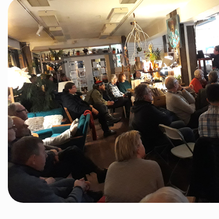
Namdalen
Orklaregionen
Røros og Holtålen
Selbu og Tydal
Skaun
Steinkjer