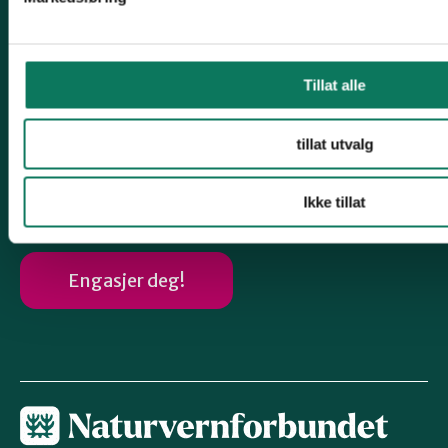
Om Fylkeslaget
Ta vare på det du har
Tillat alle
Klesbyttedag
Skognettverk Trøndelag - Trøndelag
tillat utvalg
Følg oss
Ikke tillat
Engasjer deg!