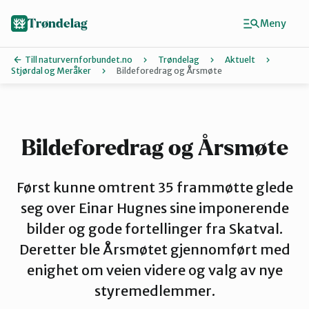
Hopp
til
Trøndelag
Meny
hovedinnhold
Till naturvernforbundet.no
Trøndelag
Aktuelt
Stjørdal og Meråker
Bildeforedrag og Årsmøte
Finn ditt lokallag
Hitra og Frøya
Bildeforedrag og Årsmøte
Inderøy
Først kunne omtrent 35 frammøtte glede
seg over Einar Hugnes sine imponerende
bilder og gode fortellinger fra Skatval.
Levanger
Deretter ble Årsmøtet gjennomført med
enighet om veien videre og valg av nye
Melhus
styremedlemmer.