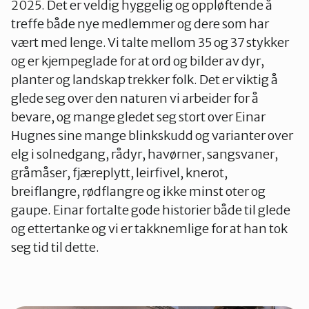
2025. Det er veldig hyggelig og oppløftende å
Stjørdal og Meråker
treffe både nye medlemmer og dere som har
vært med lenge. Vi talte mellom 35 og 37 stykker
Trøndelag
og er kjempeglade for at ord og bilder av dyr,
planter og landskap trekker folk. Det er viktig å
glede seg over den naturen vi arbeider for å
Trondheim
bevare, og mange gledet seg stort over Einar
Hugnes sine mange blinkskudd og varianter over
elg i solnedgang, rådyr, havørner, sangsvaner,
Verdal
gråmåser, fjæreplytt, leirfivel, knerot,
breiflangre, rødflangre og ikke minst oter og
gaupe. Einar fortalte gode historier både til glede
og ettertanke og vi er takknemlige for at han tok
seg tid til dette.