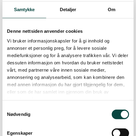
Samtykke
Detaljer
Om
Denne nettsiden anvender cookies
Vi bruker informasjonskapsler for å gi innhold og
annonser et personlig preg, for å levere sosiale
mediefunksjoner og for å analysere trafikken vår. Vi deler
dessuten informasjon om hvordan du bruker nettstedet
vårt, med partnerne våre innen sosiale medier,
annonsering og analysearbeid, som kan kombinere den
med annen informasjon du har gjort tilgjengelig for dem,
eller som de har samlet inn gjennom din bruk av
tjenestene deres.
Samtykkevalg
Daba
Nødvendig
Deler av nyvalgt styre, samt valgkomiteen i
Naturvernforbundet i Stjørdal og Meråker
Egenskaper