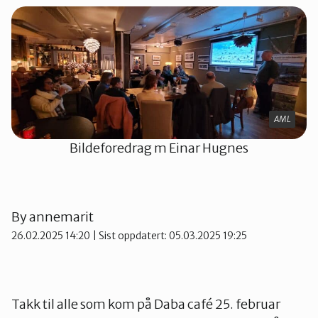
Namdalen
Orklaregionen
AML
Røros og Holtålen
Bildeforedrag m Einar Hugnes
Selbu og Tydal
By
annemarit
Skaun
26.02.2025 14:20
| Sist oppdatert: 05.03.2025 19:25
Steinkjer
Takk til alle som kom på Daba café 25. februar