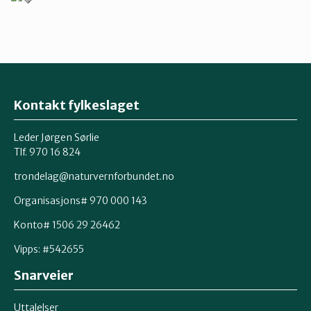
Kontakt fylkeslaget
Leder Jørgen Sørlie
Tlf. 970 16 824
trondelag@naturvernforbundet.no
Organisasjons# 970 000 143
Konto# 1506 29 26462
Vipps: #542655
Snarveier
Uttalelser