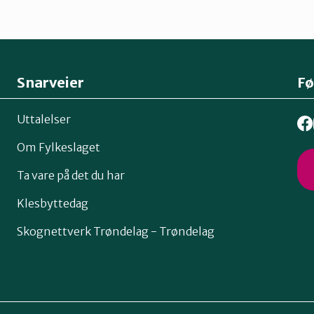
Snarveier
Fø
Uttalelser
Om Fylkeslaget
Ta vare på det du har
Klesbyttedag
Skognettverk Trøndelag - Trøndelag