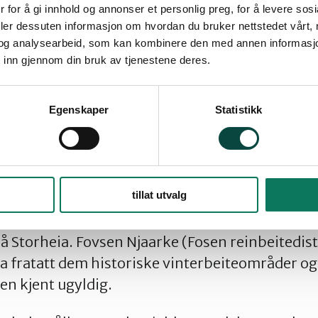
 for å gi innhold og annonser et personlig preg, for å levere sos
deler dessuten informasjon om hvordan du bruker nettstedet vårt,
og analysearbeid, som kan kombinere den med annen informasjon d
tverk ble bygget i perioden 2016-2019 og er m
 inn gjennom din bruk av tjenestene deres.
es største. Reineiere og miljøvernere har i ma
ket fordi det rammer naturmangfoldet og reindr
Egenskaper
Statistikk
nen er kjent ugyldig forventer vi at turbinene b
t. Disse anleggene skulle aldri vært bygget, si
forbundet.
tillat utvalg
 september behandlet Høyesteretts storkamme
å Storheia. Fovsen Njaarke (Fosen reinbeitedist
ha fratatt dem historiske vinterbeiteområder og
n kjent ugyldig.