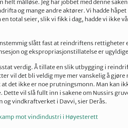
ten helt målløse. Jeg har jobbet med denne sake
ifta og mange andre aktører. Vi hadde håpet p
 en total seier, slik vi fikk i dag, hadde vi ikke vå
nstemmig slått fast at reindriftens rettigheter 
esjon og ekspropriasjonstillatelse er ugyldige
sstat verdig. Å tillate en slik utbygging i reind
ter vil det bli veldig mye mer vanskelig å gjøre
at det ikke er noe prutningsmonn. Man kan ikke
. Dette vil slå fullt inn i sakene om Nussirs gruv
 og vindkraftverket i Davvi, sier Derås.
kamp mot vindindustri i Høyesterett