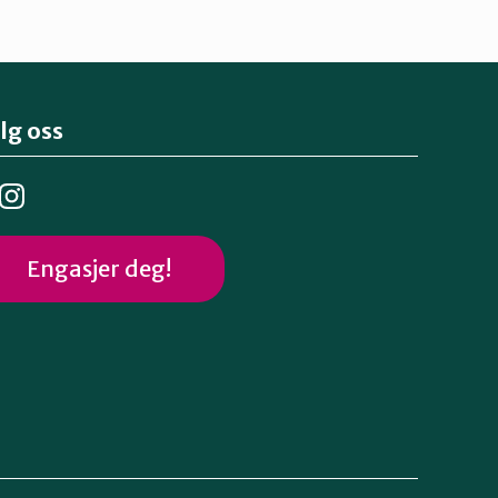
lg oss
Engasjer deg!