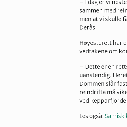
– I dag er vi nes
sammen med reindr
men at vi skulle få
Derås.
Høyesterett har e
vedtakene om kons
– Dette er en rett
uanstendig. Heret
Dommen slår fast 
reindrifta må vike
ved Repparfjorden
Les også:
Samisk 