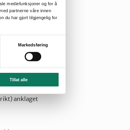
iale mediefunksjoner og for å
 med partnerne våre innen
u har gjort tilgjengelig for
ed sine 80
nge år kjempet for
iften i området.
Markedsføring
lir tatt ned og
er Truls Gulowsen,
Tillat alle
r saken om
rikt) anklaget