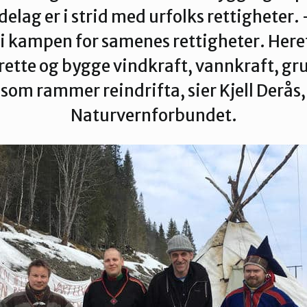
Verdal
elag er i strid med urfolks rettigheter. 
i kampen for samenes rettigheter. Here
l rette og bygge vindkraft, vannkraft, gru
som rammer reindrifta, sier Kjell Derås
Naturvernforbundet.