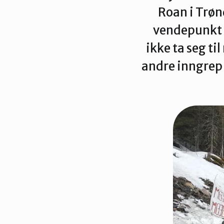
Trondheim
Roan i Trønd
vendepunkt 
ikke ta seg ti
andre inngrep 