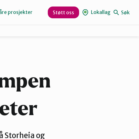
åre prosjekter
Lokallag
Søk
Støtt oss
Levanger
Orklaregionen
kampen
Skaun
heter
Trøndelag
å Storheia og