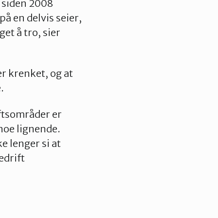
n siden 2008
å en delvis seier,
get å tro, sier
er krenket, og at
.
riftsområder er
 noe lignende.
 lenger si at
edrift