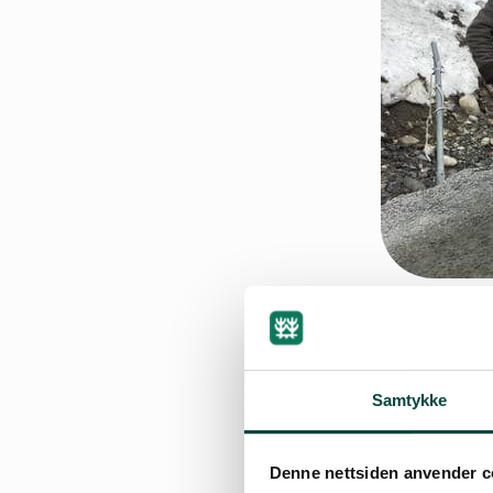
Samtykke
By
Tor Bjarne Chr
11.10.2021 12:46
| Sist
Denne nettsiden anvender c