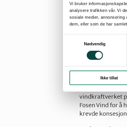
Vi bruker informasjonskapsler
analysere trafikken vår. Vi 
sosiale medier, annonsering 
Storheia vindkraf
dem, eller som de har samlet
vindturbiner Norg
Samtykkevalg
å stanse kraftver
Nødvendig
– Nå som konsesjo
naturen restaurer
leder i Naturvern
Ikke tillat
I begynnelsen av
vindkraftverket p
Fosen Vind for å 
krevde konsesjone