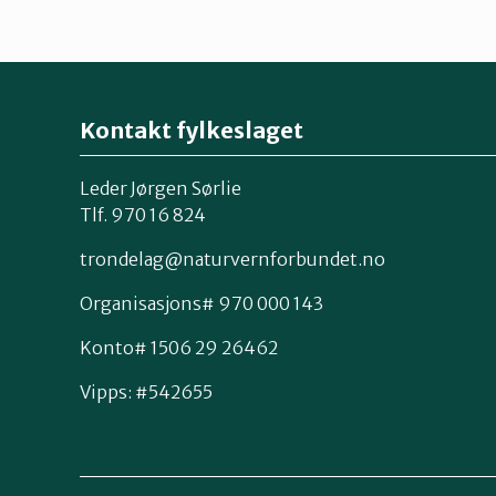
Kontakt fylkeslaget
Leder Jørgen Sørlie
Tlf. 970 16 824
trondelag@naturvernforbundet.no
Organisasjons# 970 000 143
Konto# 1506 29 26462
Vipps: #542655