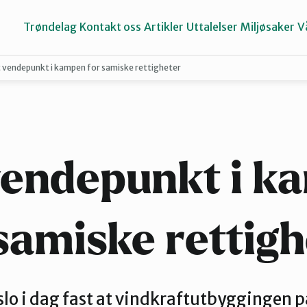
Trøndelag
Kontakt oss
Artikler
Uttalelser
Miljøsaker
V
t vendepunkt i kampen for samiske rettigheter
Inderøy
Namdalen
vendepunkt i 
Selbu og Tydal
samiske rettig
Stjørdal og Meråker
slo i dag fast at vindkraftutbyggingen p