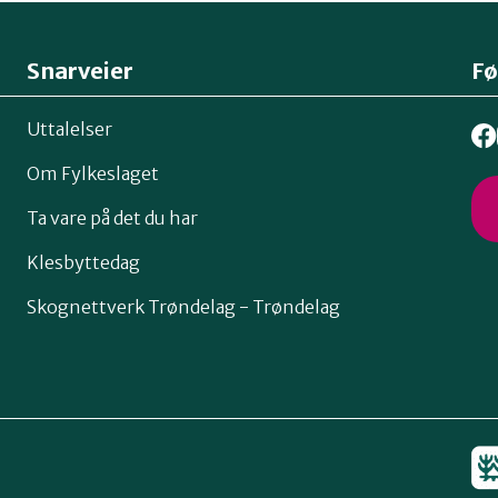
Snarveier
Fø
Uttalelser
Om Fylkeslaget
Ta vare på det du har
Klesbyttedag
Skognettverk Trøndelag - Trøndelag