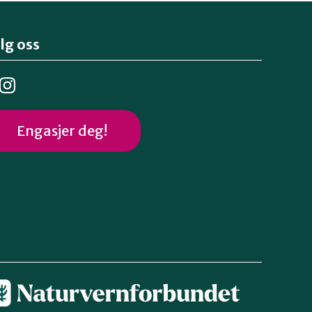
lg oss
Engasjer deg!