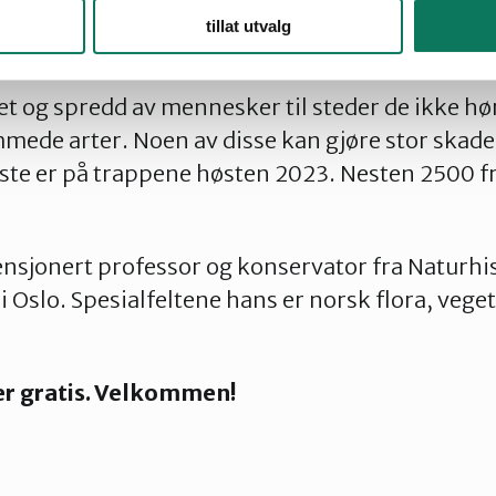
 med botaniker Reidar Elven og lær mer om
tillat utvalg
 14. august kl. 18 på Storstuggu!
tet og spredd av mennesker til steder de ikke h
ede arter. Noen av disse kan gjøre stor skade
ste er på trappene høsten 2023. Nesten 2500 f
pensjonert professor og konservator fra Naturh
i Oslo. Spesialfeltene hans er norsk flora, vege
r gratis. Velkommen!