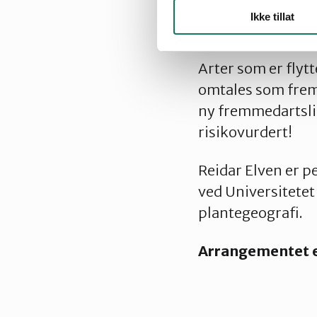
Kom på foredrag
Ikke tillat
plantene. Mandag
Arter som er flyt
omtales som fremm
ny fremmedartsli
risikovurdert!
Reidar Elven er 
ved Universitetet 
plantegeografi.
Arrangementet e