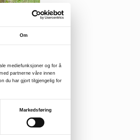
Om
iale mediefunksjoner og for å
 med partnerne våre innen
u har gjort tilgjengelig for
Markedsføring
ekvens har de for