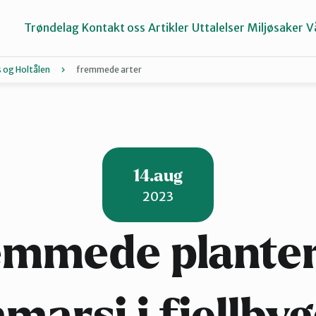
Trøndelag
Kontakt oss
Artikler
Uttalelser
Miljøsaker
V
 og Holtålen
fremmede arter
Inderøy
Namdalen
14.aug
2023
Selbu og Tydal
emmede planter
Stjørdal og Meråker