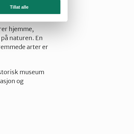
 de fremmede
Tillat alle
ører hjemme,
 på naturen. En
remmede arter er
istorisk museum
tasjon og