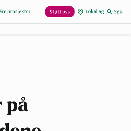
åre prosjekter
Lokallag
Søk
Støtt oss
Levanger
Orklaregionen
Skaun
 på
Trøndelag