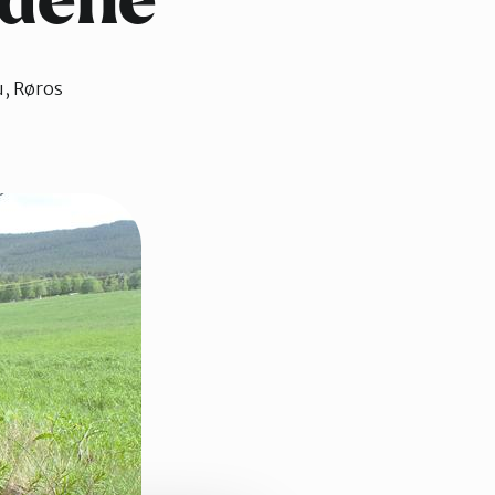
gdene
, Røros