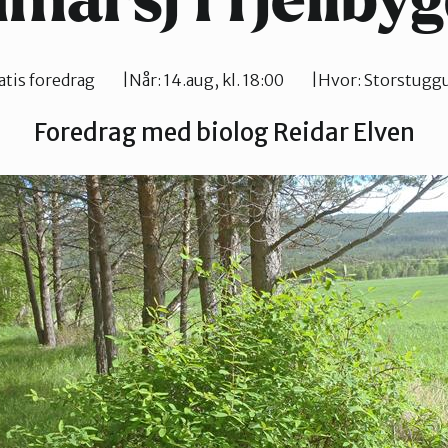
marsj i fjellby
Verdal
atis foredrag
Når:
14.aug, kl. 18:00
Hvor:
Storstuggu
Foredrag med biolog Reidar Elven