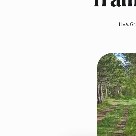
fram
Trondheim
Hva:
Gr