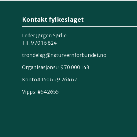
Kontakt fylkeslaget
Leder Jørgen Sørlie
Tlf. 970 16 824
trondelag@naturvernforbundet.no
Organisasjons# 970 000 143
Konto# 1506 29 26462
Vipps: #542655