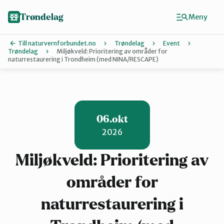
Hopp
til
Trøndelag
Meny
hovedinnhold
Till naturvernforbundet.no
Trøndelag
Event
Trøndelag
Miljøkveld: Prioritering av områder for
naturrestaurering i Trondheim (med NINA/RESCAPE)
Finn ditt lokallag
Hitra og Frø
06.okt
Inderøy
2026
Miljøkveld: Prioritering av
Levanger
områder for
naturrestaurering i
Melhus