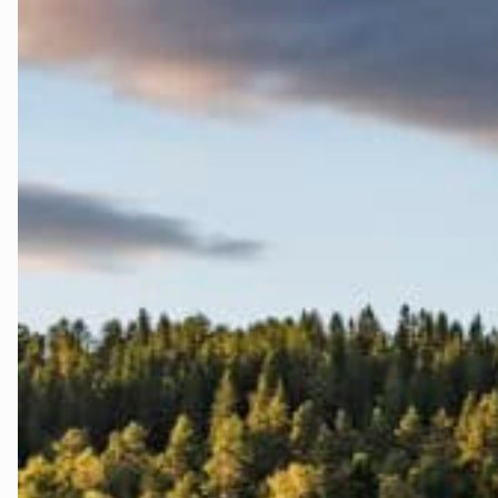
Stjørdal og 
Trøndelag
Trondheim
Verdal