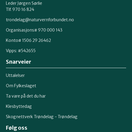
Leder Jørgen Sørlie
Tlf. 970 16 824
trondelag@naturvernforbundet.no
Organisasjons# 970 000 143
Konto# 1506 29 26462
Vipps: #542655
Snarveier
Uttalelser
Om Fylkeslaget
Ta vare på det du har
Klesbyttedag
Skognettverk Trøndelag - Trøndelag
Følg oss