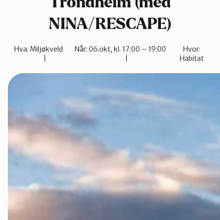
Trondheim (med
Namdalen
NINA/RESCAPE)
Hva:
Miljøkveld
Når:
06.okt, kl. 17:00 – 19:00
Hvor:
Orklaregion
Habitat
Røros og Hol
Selbu og Tyd
Skaun
Steinkjer